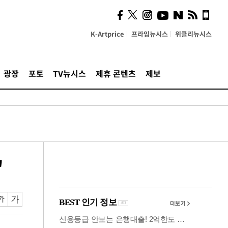
사이 해답 찾았죠"…알을
깨고 나온 '초자아'
K-Artprice
프라임뉴시스
위클리뉴시스
광장
포토
TV뉴시스
제휴 콘텐츠
제보
"