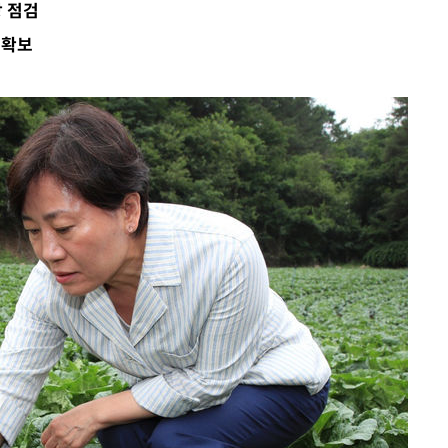
장 점검
 확보
·서미화·
1위… 정
鄭
위해 뛸
승리
일날씨]
원해 아틀