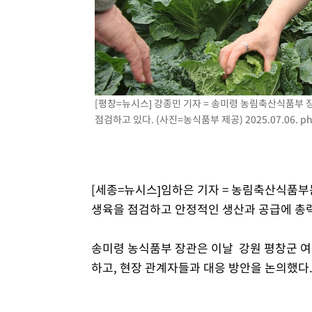
2시간 전 >
여수 오동도 해상서 모터보트 전복…1명 사망·1명 실종
3시간 전 >
극한폭염 한풀 꺾이지만…'낮 최고 35도' 무더위, 열대야 계
날씨]
4시간 전 >
축구협회 "압수수색·성접대 논란 사과…쇄신의 기회로 삼겠
4시간 전 >
[속보]'압수수색·성접대 논란' 축구협회 "실망과 걱정 안겨드
8시간 전 >
'최고 37도' 폭염 지속…강원동해안 최대 150㎜ 비
[평창=뉴시스] 강종민 기자 = 송미령 농림축산식품부 
10시간 전 >
[속보]뉴욕증시 상승 마감…S&P 0.6% 나스닥 1.3%↑
점검하고 있다. (사진=농식품부 제공) 2025.07.06.
ph
[세종=뉴시스]임하은 기자 = 농림축산식품부
생육을 점검하고 안정적인 생산과 공급에 총력
송미령 농식품부 장관은 이날 강원 평창군 
하고, 현장 관계자들과 대응 방안을 논의했다