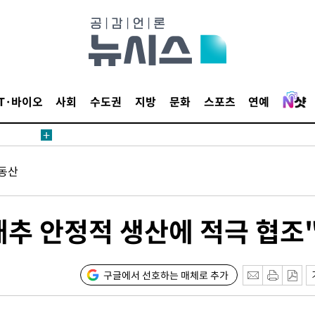
1위… 정
鄭
위해 뛸
승리
일날씨]
IT·바이오
사회
수도권
지방
문화
스포츠
연예
원해 아틀
동산
추 안정적 생산에 적극 협조
속[다음주
구글에서 선호하는 매체로 추가
다"
려 죄송"