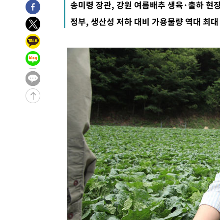
송미령 장관, 강원 여름배추 생육·출하 현
8시간 전 >
'최고 37도' 폭염 지속…강원동해안 최대 150㎜ 비
정부, 생산성 저하 대비 가용물량 역대 최대
10시간 전 >
[속보]뉴욕증시 상승 마감…S&P 0.6% 나스닥 1.3%↑
-24177초 전 >
이란 "호르무즈 재개방 합의 근접…美 배상 선행돼야"
-15224초 전 >
[속보]與최고위원 제주·인천 순회경선…박선원·최민희
한민수·김용 순
-15177초 전 >
[속보]김민석, 與 전대 당원투표 누적 득표율 45.42%로 
청래 44.56%
-14459초 전 >
[속보]與 대표 경선 제주·인천 당원투표…金 47.75%·
42.08%·宋 10.17%
-13993초 전 >
이강인 "아틀레티코 이적 기뻐…등번호 7번 의미보단 팀 
것"
-13928초 전 >
[속보]與 당대표 경선, 제주·인천 권리당원 투표 김민석 
-7702초 전 >
낮 최고 35도 '무더위'…동해안 시간당 30㎜ '강한 비'[내
-6972초 전 >
[속보]이강인 "감독님이 원하는 마음 느꼈고, 많은 트로피 
레티코 이적"
-6754초 전 >
수도권 40도 육박 '펄펄'…동해안 일부 지역엔 호의주의보
-5723초 전 >
온열질환 사망자 3명 늘어…누적 환자 3000명 돌파
5분 전 >
강릉에 시간당 81.4㎜ 물폭탄…도로 잠기고 담벼락 붕괴
1시간 전 >
백운산서 80년근 천종산삼 9뿌리 발견…감정가 1.3억원
1시간 전 >
선재도서 해루질 나섰다 실종 60대, 닷새 만에 숨진 채 발견
2시간 전 >
남자 농구, 나고야 아시안게임서 '홈팀' 일본과 한일전