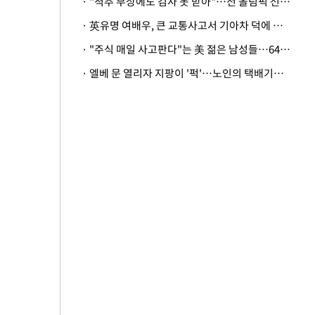
· "척추 부상에도 검사 못 받아"…전 올림픽 선수, 美봅슬레이협회 상대 소송
· 英유명 여배우, 큰 교통사고서 기아차 덕에 살았다
· "주식 매일 사고판다"는 美 젊은 남성들…64%가 "나는 인생의 패배자“
· 엘베 문 열리자 지팡이 '퍽'…노인의 택배기사 폭행 이유