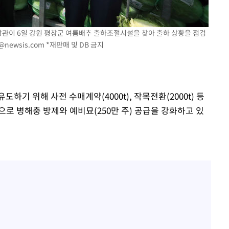
장관이 6일 강원 평창군 여름배추 출하조절시설을 찾아 출하 상황을 점검
@newsis.com
*재판매 및 DB 금지
하기 위해 사전 수매계약(4000t), 작목전환(2000t) 등
로 병해충 방제와 예비묘(250만 주) 공급을 강화하고 있