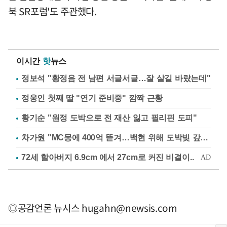
북 SR포럼'도 주관했다.
이시간
핫
뉴스
정보석 "황정음 전 남편 서글서글…잘 살길 바랐는데"
정웅인 첫째 딸 "연기 준비중" 깜짝 근황
황기순 "원정 도박으로 전 재산 잃고 필리핀 도피"
차가원 "MC몽에 400억 뜯겨…백현 위해 도박빚 갚아줘"
◎공감언론 뉴시스
hugahn@newsis.com