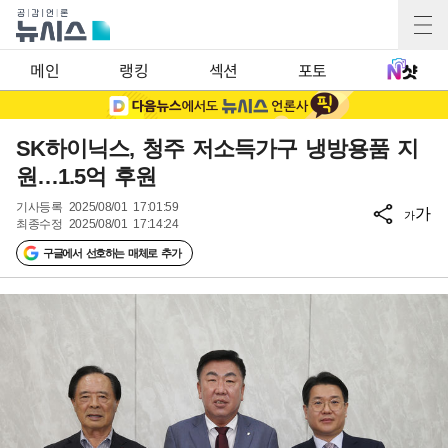
메인
랭킹
섹션
포토
SK하이닉스, 청주 저소득가구 냉방용품 지
원…1.5억 후원
기사등록
2025/08/01 17:01:59
가
가
최종수정
2025/08/01 17:14:24
구글에서 선호하는 매체로 추가