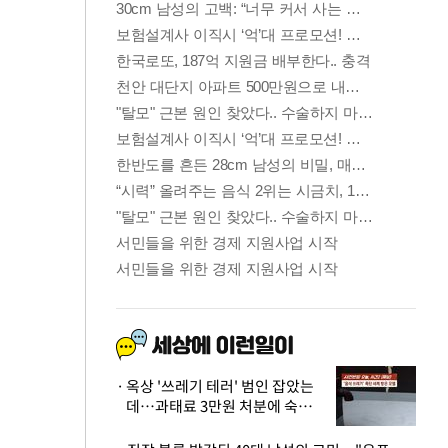
옥상 '쓰레기 테러' 범인 잡았는
데…과태료 3만원 처분에 숙박업
주 허탈