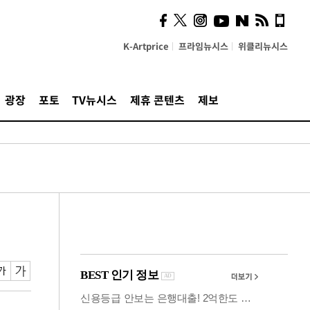
시, 스마트폰 액세서리에
NFC 더했다
K-Artprice
프라임뉴시스
위클리뉴시스
광장
포토
TV뉴시스
제휴 콘텐츠
제보