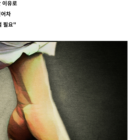
단 이유로
압수수색
걷어차
 등 9곳
벌 필요"
요 선제 대
단
무'
 마쳐
부장 기소
"
협회
 교수…이
 절차 개시
액