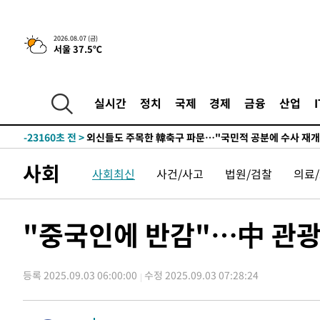
-27641초 전 >
외국인 심판 성 접대 7경기 들여다보니…한국 축구 '5승 2
-27375초 전 >
[속보]코스닥, 2.86포인트(0.36%) 내린 798.81마감
2026.08.07 (금)
서울 37.5℃
-27328초 전 >
[속보]코스피, 6200선 약보합…0.60% 내린 6258.77에
-27308초 전 >
[속보]원·달러 환율, 7.7원 내린 1416.1원 마감
-27197초 전 >
[속보] 노원서 40.1도 관측…서울, 2018년 이후 첫 40도
실시간
정치
국제
경제
금융
산업
-24287초 전 >
[속보]종합특검, '계엄 수용공간 확보' 신용해 前교정본
-23160초 전 >
외신들도 주목한 韓축구 파문…"국민적 공분에 수사 재개
-23131초 전 >
11시간 압수수색에 성접대 파문까지…'쑥대밭' 된 축구
사회
사회최신
사건/사고
법원/검찰
의료
-22153초 전 >
[속보]규제합리화위원회 부위원장에 김태유 서울대 공대
병태 후임
-18511초 전 >
[속보]국힘 윤리위, '돌려차기 발언' 진종오·서범수 징계
-13836초 전 >
[속보] 7월 중국 수출 23.9%↑ 수입 27.5%↑…무역총
"중국인에 반감"…中 관광객
25.3%↑
-10996초 전 >
[속보]'채상병 순직 책임' 임성근, 항소심도 징역 3년
-10862초 전 >
[속보]종합특검, '관저이전 봐주기 감사' 유병호 구속기소
등록 2025.09.03 06:00:00
수정 2025.09.03 07:28:24
-7462초 전 >
민주 콩고 에볼라환자 4천명 돌파, 4053명 발생 1850명 
-6712초 전 >
[속보]'300억원대 사기 혐의' 차가원 대표 구속 송치
-5906초 전 >
"미 전국적 살모네라 식중독 원인은 멕시코산 할라피뇨"-- 