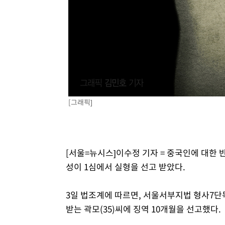
-10882초 전 >
[속보]종합특검, '관저이전 봐주기 감사' 유병호 구속기소
-7482초 전 >
민주 콩고 에볼라환자 4천명 돌파, 4053명 발생 1850명 
-6732초 전 >
[속보]'300억원대 사기 혐의' 차가원 대표 구속 송치
-5926초 전 >
"미 전국적 살모네라 식중독 원인은 멕시코산 할라피뇨"-- 
-4439초 전 >
[속보]경찰·노동부, HL만도 평택사업장 끼임 사망 관련 
-4320초 전 >
[속보]합수본, '투표율 허위 입력' 중앙·서울·경기도 선관위
압수수색
[그래픽]
[서울=뉴시스]이수정 기자 = 중국인에 대한 
성이 1심에서 실형을 선고 받았다.
3일 법조계에 따르면, 서울서부지법 형사7단
받는 곽모(35)씨에 징역 10개월을 선고했다.