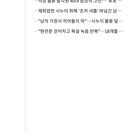
· 직장 불륜 발각된 40대 남성의 고민…"유포 동료 명예훼손·협박죄 고소 가능할까"
· 재취업한 시누이 위해 '조카 셔틀' 떠넘긴 남편…아내 "난 못한다"
· "남의 가정사 끼어들지 마"…시누이 불륜 덮으려는 남편에 억울한 아내
· "현관문 걷어차고 욕설 녹음 반복"…18개월 아기 키우는 집 뒤흔든 '앞집의 비극'