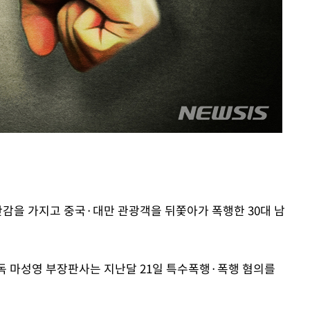
사망
CDC
압수수색
 등 9곳
반감을 가지고 중국·대만 관광객을 뒤쫓아가 폭행한 30대 남
독 마성영 부장판사는 지난달 21일 특수폭행·폭행 혐의를