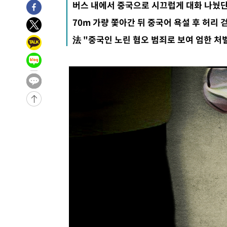
버스 내에서 중국으로 시끄럽게 대화 나눴
-4419초 전 >
[속보]경찰·노동부, HL만도 평택사업장 끼임 사망 관련 
70m 가량 쫓아간 뒤 중국어 욕설 후 허리 
-4300초 전 >
[속보]합수본, '투표율 허위 입력' 중앙·서울·경기도 선관위
法 "중국인 노린 혐오 범죄로 보여 엄한 처
압수수색
-31552초 전 >
SK하이닉스, 용인·청주 팹에 54조 투자…"AI 메모리 수
응"
-28408초 전 >
여자배구 이재영·이다영 자매, 아제르바이잔 투란VC 입
-27661초 전 >
외국인 심판 성 접대 7경기 들여다보니…한국 축구 '5승 2
-27395초 전 >
[속보]코스닥, 2.86포인트(0.36%) 내린 798.81마감
-27348초 전 >
[속보]코스피, 6200선 약보합…0.60% 내린 6258.77에
-27328초 전 >
[속보]원·달러 환율, 7.7원 내린 1416.1원 마감
-27217초 전 >
[속보] 노원서 40.1도 관측…서울, 2018년 이후 첫 40도
-24307초 전 >
[속보]종합특검, '계엄 수용공간 확보' 신용해 前교정본
-23180초 전 >
외신들도 주목한 韓축구 파문…"국민적 공분에 수사 재개
-23151초 전 >
11시간 압수수색에 성접대 파문까지…'쑥대밭' 된 축구
-22173초 전 >
[속보]규제합리화위원회 부위원장에 김태유 서울대 공대
병태 후임
-18531초 전 >
[속보]국힘 윤리위, '돌려차기 발언' 진종오·서범수 징계
-13856초 전 >
[속보] 7월 중국 수출 23.9%↑ 수입 27.5%↑…무역총
25.3%↑
-11016초 전 >
[속보]'채상병 순직 책임' 임성근, 항소심도 징역 3년