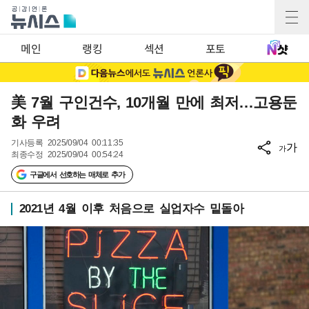
메인
랭킹
섹션
포토
美 7월 구인건수, 10개월 만에 최저…고용둔
화 우려
기사등록
2025/09/04 00:11:35
가
가
최종수정
2025/09/04 00:54:24
구글에서 선호하는 매체로 추가
2021년 4월 이후 처음으로 실업자수 밑돌아