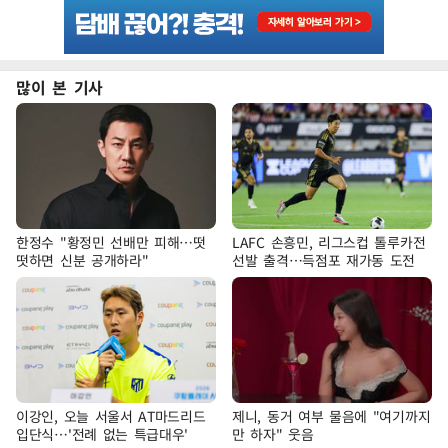
많이 본 기사
한정수 "황정민 선배만 피해…떳
LAFC 손흥민, 리그스컵 톨루카전
떳하면 신분 공개하라"
선발 출격…득점포 재가동 도전
이강인, 오늘 서울서 AT마드리드
제니, 동거 여부 물음에 "여기까지
입단식…'전례 없는 특급대우'
만 하자" 웃음