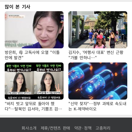
많이 본 기사
방은희, 母 고독사에 오열 "이틀
김지수, '여행사 대표' 변신 근황
만에 발견"
"가볼 만하니…"
"바지 벗고 앞뒤로 돌아야 했
"신약 찾자"…정부 과제로 속도내
다"…탈북민 김서아, 기쁨조 검사
는 K-제약바이오
수치심 회상
회사소개
제휴/컨텐츠 판매
약관·정책
고충처리