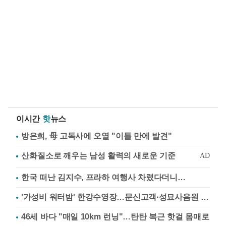
이시간
핫
뉴스
방은희, 母 고독사에 오열 "이틀 만에 발견"
한국 떠난 김지수, 프라하 여행사 차렸다더니…
'가성비 워터밤' 한강수영장…문신고객·성묘사음원 민원
46세 바다 "매일 10km 런닝"…탄탄 복근 핫걸 몸매로