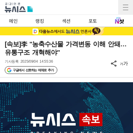
메인
랭킹
섹션
포토
[속보]李 "농축수산물 가격변동 이해 안돼…
유통구조 개혁해야"
기사등록
2025/09/04 14:55:36
가
가
구글에서 선호하는 매체로 추가