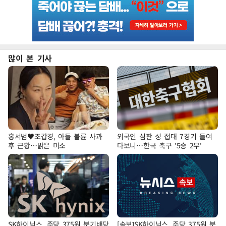
많이 본 기사
홍서범♥조갑경, 아들 불륜 사과
외국인 심판 성 접대 7경기 들여
후 근황…밝은 미소
다보니…한국 축구 '5승 2무'
SK하이닉스, 주당 375원 분기배당
[속보]SK하이닉스, 주당 375원 분