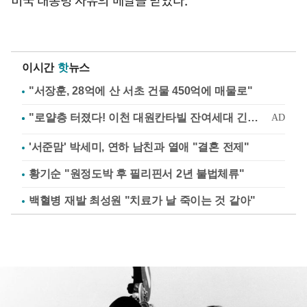
이시간
핫
뉴스
"서장훈, 28억에 산 서초 건물 450억에 매물로"
'서준맘' 박세미, 연하 남친과 열애 "결혼 전제"
황기순 "원정도박 후 필리핀서 2년 불법체류"
백혈병 재발 최성원 "치료가 날 죽이는 것 같아"