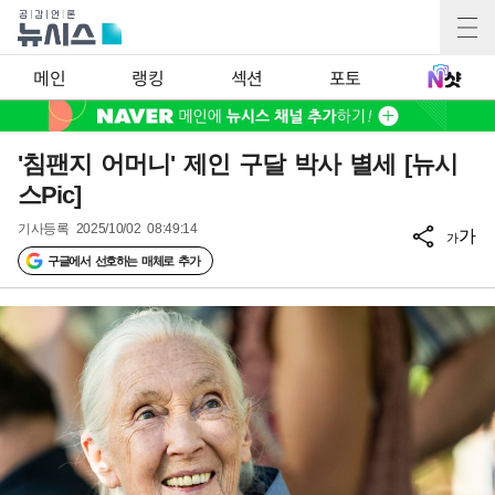
메인
랭킹
섹션
포토
'침팬지 어머니' 제인 구달 박사 별세 [뉴시
스Pic]
기사등록
2025/10/02 08:49:14
가
가
구글에서 선호하는 매체로 추가