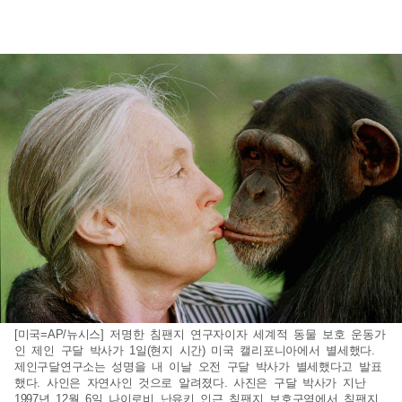
[미국=AP/뉴시스] 저명한 침팬지 연구자이자 세계적 동물 보호 운동가
인 제인 구달 박사가 1일(현지 시간) 미국 캘리포니아에서 별세했다.
제인구달연구소는 성명을 내 이날 오전 구달 박사가 별세했다고 발표
했다. 사인은 자연사인 것으로 알려졌다. 사진은 구달 박사가 지난
1997년 12월 6일 나이로비 난유키 인근 침팬지 보호구역에서 침팬지