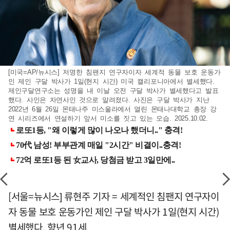
[미국=AP/뉴시스] 저명한 침팬지 연구자이자 세계적 동물 보호 운동가
인 제인 구달 박사가 1일(현지 시간) 미국 캘리포니아에서 별세했다.
제인구달연구소는 성명을 내 이날 오전 구달 박사가 별세했다고 발표
했다. 사인은 자연사인 것으로 알려졌다. 사진은 구달 박사가 지난
2022년 6월 26일 몬태나주 미스울라에서 열린 몬태나대학교 총장 강
연 시리즈에서 연설하기 앞서 미소를 짓고 있는 모습. 2025.10.02.
[서울=뉴시스] 류현주 기자 = 세계적인 침팬지 연구자이
자 동물 보호 운동가인 제인 구달 박사가 1일(현지 시간)
별세했다. 향년 91세.