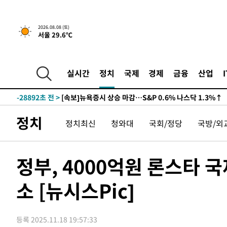
2026.08.08 (토)
서울 29.6℃
실시간
정치
국제
경제
금융
산업
-28892초 전 >
[속보]뉴욕증시 상승 마감…S&P 0.6% 나스닥 1.3%↑
정치
정치최신
청와대
국회/정당
국방/외
정부, 4000억원 론스타 
소 [뉴시스Pic]
등록 2025.11.18 19:57:33