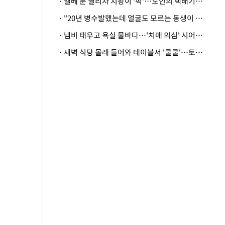
· 엘베 문 열리자 지팡이 '퍽'…노인의 택배기사 폭행 이유
· "20년 병수발했는데 얼굴도 모르는 동생이 유산 절반을"…배다른 형제 상속권 있을까
· 냄비 태우고 욕실 물바다…'치매 의심' 시어머니 검사 권유했다가 '날벼락'
· 새벽 식당 몰래 들어와 테이블서 '쿨쿨'…토사물 남기고 사라진 남성