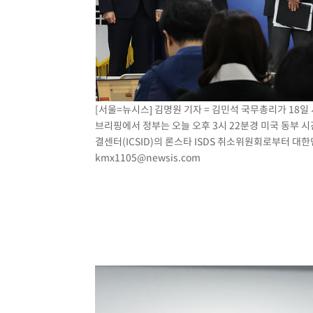
[서울=뉴시스] 김명원 기자 = 김민석 국무총리가 18일
브리핑에서 정부는 오늘 오후 3시 22분경 미국 동부 시
결센터(ICSID)의 론스타 ISDS 취소위원회로부터 대한
kmx1105@newsis.com