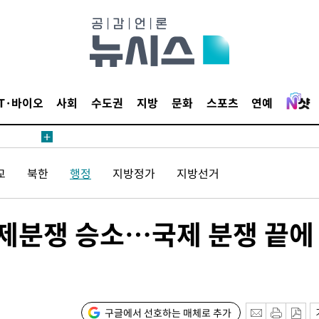
IT·바이오
사회
수도권
지방
문화
스포츠
연예
교
북한
행정
지방정가
지방선거
국제분쟁 승소…국제 분쟁 끝에
구글에서 선호하는 매체로 추가