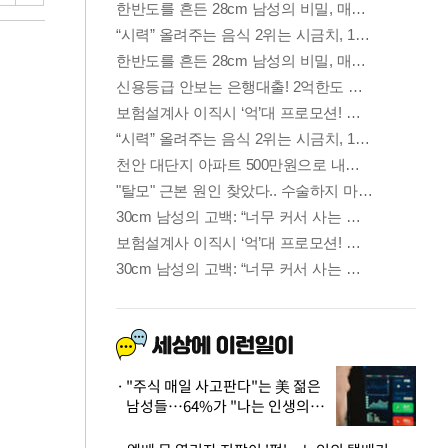
"주식 매일 사고판다"는 美 젊은
남성들…64%가 "나는 인생의
패배자“