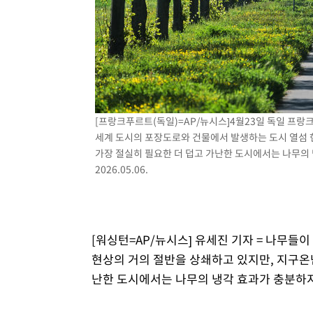
2시간 전 >
[속보]코스닥, 800p 회복…0.26% 오른 801.67 마감
2시간 전 >
[속보]코스피, 301.88포인트(4.58%) 내린 6296.38 마감
2시간 전 >
[속보]원·달러 환율, 0.7원 내린 1423.8원 마감
3시간 전 >
"여기 떨어졌다"…다누리, 스페이스X 로켓 달 충돌 흔적 포착
4시간 전 >
손흥민, 5경기 연속골 실패…LAFC는 승부차기 끝 과달라하라
6시간 전 >
내일까지 39도 '펄펄'…기상청 "태풍 지나며 폭염 잠시 꺾인
[프랑크푸르트(독일)=AP/뉴시스]4월23일 독일 프랑
세계 도시의 포장도로와 건물에서 발생하는 도시 열섬 
가장 절실히 필요한 더 덥고 가난한 도시에서는 나무의
2026.05.06.
[워싱턴=AP/뉴시스] 유세진 기자 = 나무들
현상의 거의 절반을 상쇄하고 있지만, 지구온
난한 도시에서는 나무의 냉각 효과가 충분하지