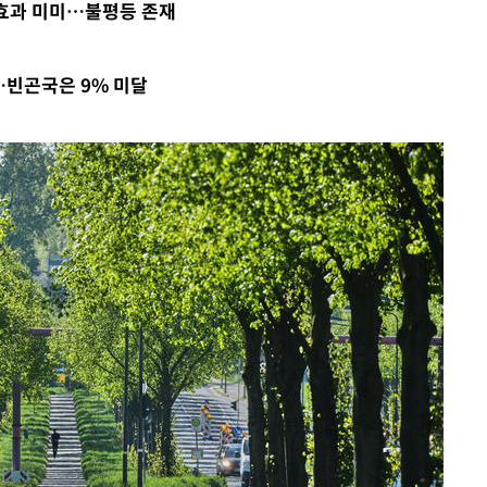
각효과 미미…불평등 존재
 격파
다"
수수색(종
려…빈곤국은 9% 미달
4%↑
침 준수"
수수색
강화"
황'
의