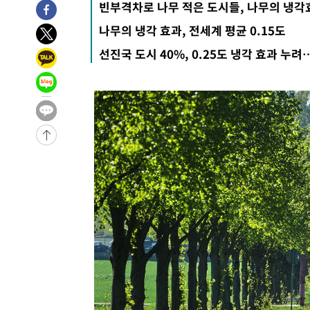
빈부격차로 나무 적은 도시들, 나무의 냉
4시간 전 >
손흥민, 5경기 연속골 실패…LAFC는 승부차기 끝 과달라하라
나무의 냉각 효과, 전세계 평균 0.15도
6시간 전 >
내일까지 39도 '펄펄'…기상청 "태풍 지나며 폭염 잠시 꺾인
-15845초 전 >
'월드컵 탈락 후폭풍' 축구협회…11시간 걸린 초유의 압
선진국 도시 40%, 0.25도 냉각 효과 누
합)
-15281초 전 >
[속보] 뉴욕증시, 혼조 출발…나스닥 0.3%↓, 다우 0.1
-14074초 전 >
축구협회, 15년 전 심판 성 접대 파문에 "현재는 내부 지
-12759초 전 >
경찰, '홍명보는 2순위' 결론냈던 스포츠윤리센터도 압
27분 전 >
[속보]합참 "北 발사체는 단거리탄도미사일…감시·경계태세 
31분 전 >
日방위성, 北이 동해로 쏜 발사체는 탄도미사일 가능성
57분 전 >
[속보] SKT, 에이닷 서비스 장애 발생…"원인 파악 중"
1시간 전 >
[속보]합참 "북, 동해상으로 미상 발사체 발사"
1시간 전 >
'낮 최고 39도' 불볕더위…한밤 열대야도 계속[내일날씨]
1시간 전 >
[속보]7~9일 프로야구 3연전도 폭염 취소…11일 재개
1시간 전 >
"韓 외환시장 개입 관측 배경엔 美의 대한국 무역적자 있어"
1시간 전 >
'월드컵 탈락 후폭풍' 축구협회…초유의 압수수색에 '충격·당
1시간 전 >
서울 낮 37.9도, 올여름 최고치 경신…영등포 순간 '40도'
1시간 전 >
[속보]종합특검, 대검 추가 압수수색…내란 중요임무종사 혐