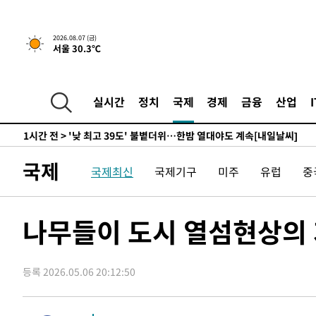
-14054초 전 >
축구협회, 15년 전 심판 성 접대 파문에 "현재는 내부 지
-12739초 전 >
경찰, '홍명보는 2순위' 결론냈던 스포츠윤리센터도 압
2026.08.07 (금)
서울 30.3℃
27분 전 >
[속보]합참 "北 발사체는 단거리탄도미사일…감시·경계태세 
31분 전 >
日방위성, 北이 동해로 쏜 발사체는 탄도미사일 가능성
58분 전 >
[속보] SKT, 에이닷 서비스 장애 발생…"원인 파악 중"
실시간
정치
국제
경제
금융
산업
1시간 전 >
[속보]합참 "북, 동해상으로 미상 발사체 발사"
1시간 전 >
'낮 최고 39도' 불볕더위…한밤 열대야도 계속[내일날씨]
1시간 전 >
[속보]7~9일 프로야구 3연전도 폭염 취소…11일 재개
국제
1시간 전 >
"韓 외환시장 개입 관측 배경엔 美의 대한국 무역적자 있어"
국제최신
국제기구
미주
유럽
중
1시간 전 >
'월드컵 탈락 후폭풍' 축구협회…초유의 압수수색에 '충격·당
1시간 전 >
서울 낮 37.9도, 올여름 최고치 경신…영등포 순간 '40도'
나무들이 도시 열섬현상의 
1시간 전 >
[속보]종합특검, 대검 추가 압수수색…내란 중요임무종사 혐
2시간 전 >
[속보]코스닥, 800p 회복…0.26% 오른 801.67 마감
2시간 전 >
[속보]코스피, 301.88포인트(4.58%) 내린 6296.38 마감
등록 2026.05.06 20:12:50
2시간 전 >
[속보]원·달러 환율, 0.7원 내린 1423.8원 마감
3시간 전 >
"여기 떨어졌다"…다누리, 스페이스X 로켓 달 충돌 흔적 포착