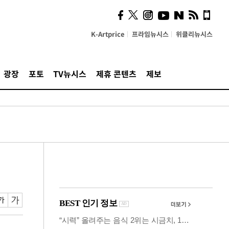
의견, 국토부·LH에 충실히
전달할 것"
K-Artprice
프라임뉴시스
위클리뉴시스
광장
포토
TV뉴시스
제휴 콘텐츠
제보