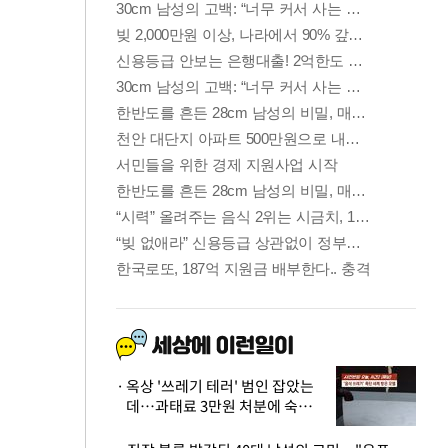
옥상 '쓰레기 테러' 범인 잡았는
데…과태료 3만원 처분에 숙박업
주 허탈