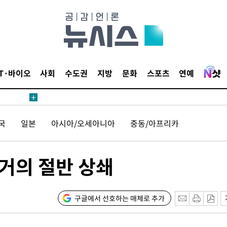
침 준수"
수수색
강화"
IT·바이오
사회
수도권
지방
문화
스포츠
연예
국
일본
아시아/오세아니아
중동/아프리카
황'
거의 절반 상쇄
의
구글에서 선호하는 매체로 추가