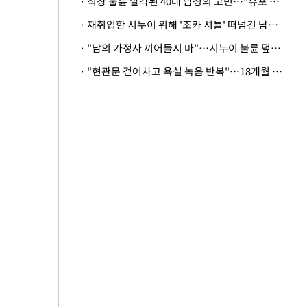
· 직장 불륜 발각된 40대 남성의 고민…"유포 동료 명예훼손·협박죄 고소 가능할까"
· 재취업한 시누이 위해 '조카 셔틀' 떠넘긴 남편…아내 "난 못한다"
· "남의 가정사 끼어들지 마"…시누이 불륜 덮으려는 남편에 억울한 아내
· "현관문 걷어차고 욕설 녹음 반복"…18개월 아기 키우는 집 뒤흔든 '앞집의 비극'