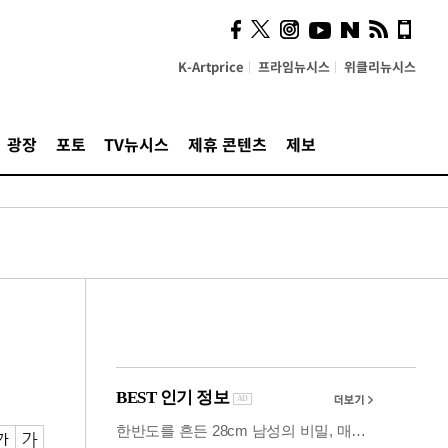
시, 스마트폰 액세서리에
NFC 더했다
K-Artprice
프라임뉴시스
위클리뉴시스
광장
포토
TV뉴시스
제휴 콘텐츠
제보