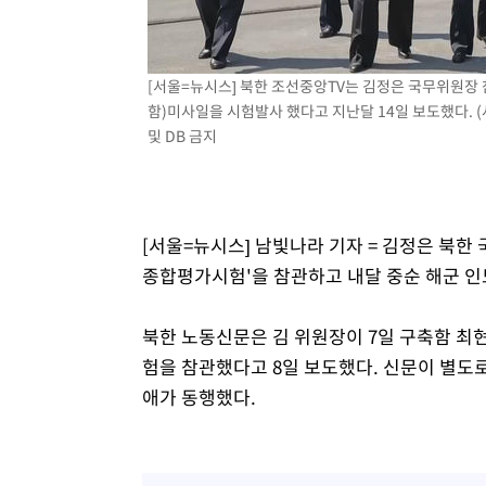
17분 전 >
[속보]원·달러 환율, 7.7원 내린 1416.1원 마감
19분 전 >
[속보] 노원서 40.1도 관측…서울, 2018년 이후 첫 40도
[서울=뉴시스] 북한 조선중앙TV는 김정은 국무위원장
1시간 전 >
[속보]종합특검, '계엄 수용공간 확보' 신용해 前교정본부장 
함)미사일을 시험발사 했다고 지난달 14일 보도했다. (사진
1시간 전 >
외신들도 주목한 韓축구 파문…"국민적 공분에 수사 재개"
및 DB 금지
1시간 전 >
11시간 압수수색에 성접대 파문까지…'쑥대밭' 된 축구협회
1시간 전 >
[속보]규제합리화위원회 부위원장에 김태유 서울대 공대 교
후임
[서울=뉴시스] 남빛나라 기자 = 김정은 북한
종합평가시험'을 참관하고 내달 중순 해군 인
북한 노동신문은 김 위원장이 7일 구축함 
험을 참관했다고 8일 보도했다. 신문이 별도
애가 동행했다.