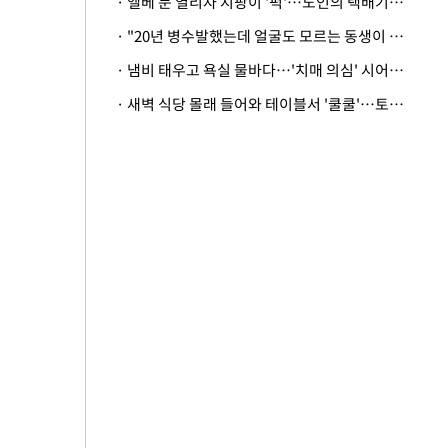
· 엘베 문 열리자 지팡이 '퍽'…노인의 택배기사 폭행 이유
· "20년 병수발했는데 얼굴도 모르는 동생이 유산 절반을"…배다른 형제 상속권 있을까
· 냄비 태우고 욕실 물바다…'치매 의심' 시어머니 검사 권유했다가 '날벼락'
· 새벽 식당 몰래 들어와 테이블서 '쿨쿨'…토사물 남기고 사라진 남성