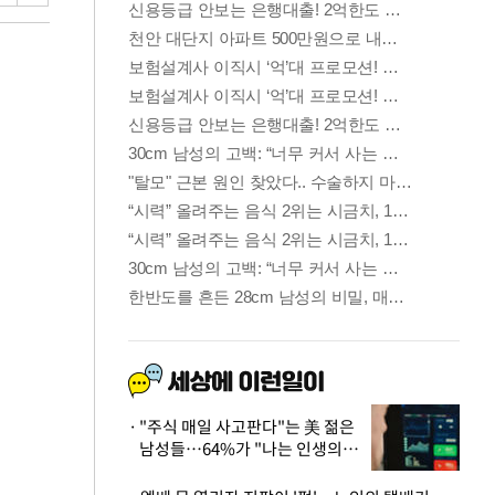
"주식 매일 사고판다"는 美 젊은
남성들…64%가 "나는 인생의
패배자“