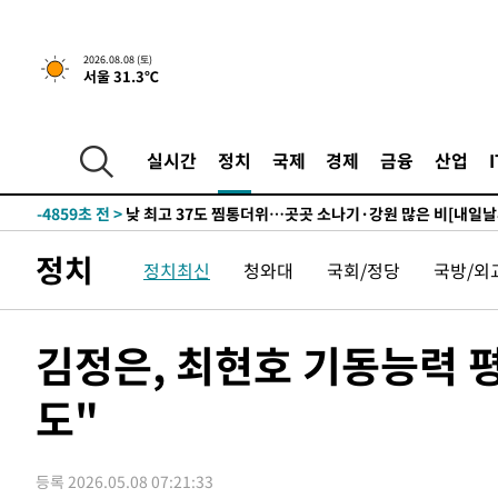
하향수정 (2보)
-20445초 전 >
[속보] 미 사업체, 일자리 7월에 2.3만 개 줄어…실업률은
↓
-16308초 전 >
[속보]이 대통령 "부동산 공급 기존 사고방식 매달리지 
2026.08.08 (토)
서울 31.3℃
실천"
-15393초 전 >
이란, "오만과 '중앙 단일 루트' 합의…북쪽 인바운드·남
운드는 임시"
-6961초 전 >
"낮 기온 소폭 하락"…수도권 폭염중대경보, 폭염경보로 
-6925초 전 >
[속보]이 대통령, '호우피해' 안동·의성 관할 4개 면 특별
실시간
정치
국제
경제
금융
산업
포
-6888초 전 >
[단독]중수청 지원 검사들, 정원 초과 시 낮은 계급 임용…
갈 수도
-4859초 전 >
낮 최고 37도 찜통더위…곳곳 소나기·강원 많은 비[내일날
-3165초 전 >
SK하이닉스, 용인·청주 팹에 54조 투자…"AI 메모리 수요
정치
정치최신
청와대
국회/정당
국방/외
응"
-21초 전 >
여자배구 이재영·이다영 자매, 아제르바이잔 투란VC 입단
12분 전 >
외국인 심판 성 접대 7경기 들여다보니…한국 축구 '5승 2무'
16분 전 >
[속보]코스닥, 2.86포인트(0.36%) 내린 798.81마감
김정은, 최현호 기동능력 
17분 전 >
[속보]코스피, 6200선 약보합…0.60% 내린 6258.77에 마쳐
도"
17분 전 >
[속보]원·달러 환율, 7.7원 내린 1416.1원 마감
19분 전 >
[속보] 노원서 40.1도 관측…서울, 2018년 이후 첫 40도
1시간 전 >
[속보]종합특검, '계엄 수용공간 확보' 신용해 前교정본부장 
등록 2026.05.08 07:21:33
1시간 전 >
외신들도 주목한 韓축구 파문…"국민적 공분에 수사 재개"