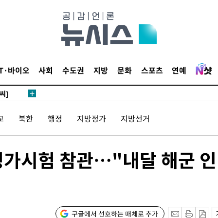
 4.1%로
말고 과감히
쪽 아웃바
하향
재난지역 선
IT·바이오
사회
수도권
지방
문화
스포츠
연예
희망지 못
씨]
 선제 대
교
북한
행정
지방정가
지방선거
평가시험 참관…"내달 해군 인
기소
구글에서 선호하는 매체로 추가