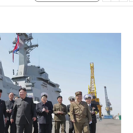
수…이병태
지(종합)
0.3만개
 4.1%로
말고 과감히
쪽 아웃바
하향
재난지역 선
희망지 못
씨]
 선제 대