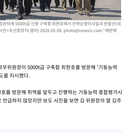
 참관하에 5000t급 신형 구축함 최현호에서 전략순항미사일과 반함선(대
기소
=조선중앙TV 캡처) 2026.05.08.
photo@newsis.com
*재판매
수…이병태
 국무위원장이 5000t급 구축함 최현호를 방문해 '기동능력
도를 지시했다.
최현호를 방문해 취역을 앞두고 진행하는 기동능력 종합평가시
로 언급하지 않았지만 보도 사진을 보면 김 위원장의 딸 김주