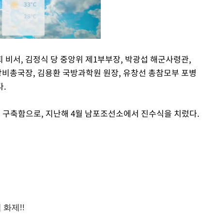
 비서, 김정식 당 중앙위 제1부부장, 박광섭 해군사령관,
 장비총국장, 김용환 국방과학원 원장, 유창선 총참모부 포병
Mute
.
형 구축함으로, 지난해 4월 남포조선소에서 진수식을 치렀다.