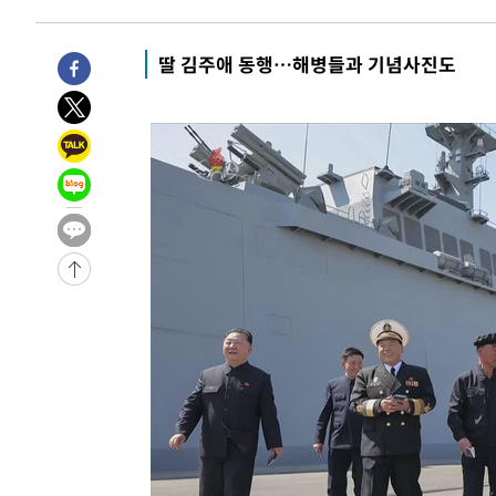
1시간 전 >
11시간 압수수색에 성접대 파문까지…'쑥대밭' 된 축구협회
1시간 전 >
[속보]규제합리화위원회 부위원장에 김태유 서울대 공대 교
딸 김주애 동행…해병들과 기념사진도
후임
-23878초 전 >
이강인, 폭염 속 AT마드리드 첫 훈련…80명 식사 대접까
-21017초 전 >
미 사업체 일자리, 7월에 2.3만개 순감하고 그 전 2개월 1
하향수정 (2보)
-20465초 전 >
[속보] 미 사업체, 일자리 7월에 2.3만 개 줄어…실업률은
↓
-16328초 전 >
[속보]이 대통령 "부동산 공급 기존 사고방식 매달리지 
실천"
-15413초 전 >
이란, "오만과 '중앙 단일 루트' 합의…북쪽 인바운드·남
운드는 임시"
-6981초 전 >
"낮 기온 소폭 하락"…수도권 폭염중대경보, 폭염경보로 
-6945초 전 >
[속보]이 대통령, '호우피해' 안동·의성 관할 4개 면 특별
포
-6908초 전 >
[단독]중수청 지원 검사들, 정원 초과 시 낮은 계급 임용…
갈 수도
-4879초 전 >
낮 최고 37도 찜통더위…곳곳 소나기·강원 많은 비[내일날
-3185초 전 >
SK하이닉스, 용인·청주 팹에 54조 투자…"AI 메모리 수요
응"
-41초 전 >
여자배구 이재영·이다영 자매, 아제르바이잔 투란VC 입단
11분 전 >
외국인 심판 성 접대 7경기 들여다보니…한국 축구 '5승 2무'
16분 전 >
[속보]코스닥, 2.86포인트(0.36%) 내린 798.81마감
16분 전 >
[속보]코스피, 6200선 약보합…0.60% 내린 6258.77에 마쳐