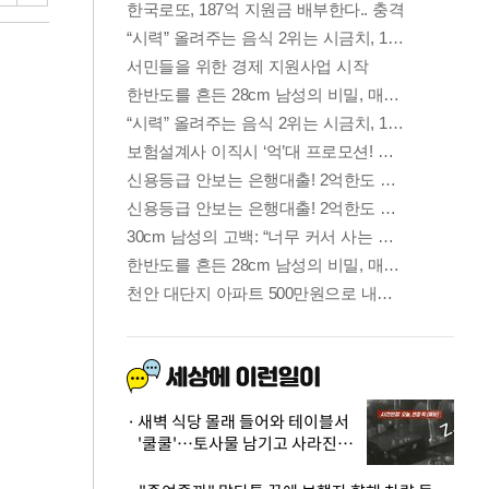
새벽 식당 몰래 들어와 테이블서
'쿨쿨'…토사물 남기고 사라진 남
성