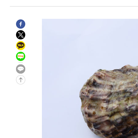
-2194초 전 >
[속보] 노원서 40.1도 관측…서울, 2018년 이후 첫 40도
11분 전 >
[속보]종합특검, '계엄 수용공간 확보' 신용해 前교정본부장 
30분 전 >
외신들도 주목한 韓축구 파문…"국민적 공분에 수사 재개"
31분 전 >
11시간 압수수색에 성접대 파문까지…'쑥대밭' 된 축구협회
47분 전 >
[속보]규제합리화위원회 부위원장에 김태유 서울대 공대 교
후임
-27222초 전 >
이강인, 폭염 속 AT마드리드 첫 훈련…80명 식사 대접까
-24361초 전 >
미 사업체 일자리, 7월에 2.3만개 순감하고 그 전 2개월 1
하향수정 (2보)
-23809초 전 >
[속보] 미 사업체, 일자리 7월에 2.3만 개 줄어…실업률은
↓
-19672초 전 >
[속보]이 대통령 "부동산 공급 기존 사고방식 매달리지 
실천"
-18757초 전 >
이란, "오만과 '중앙 단일 루트' 합의…북쪽 인바운드·남
운드는 임시"
-10325초 전 >
"낮 기온 소폭 하락"…수도권 폭염중대경보, 폭염경보로
-10289초 전 >
[속보]이 대통령, '호우피해' 안동·의성 관할 4개 면 특
선포
-10252초 전 >
[단독]중수청 지원 검사들, 정원 초과 시 낮은 계급 임용
갈 수도
-8223초 전 >
낮 최고 37도 찜통더위…곳곳 소나기·강원 많은 비[내일날
-6529초 전 >
SK하이닉스, 용인·청주 팹에 54조 투자…"AI 메모리 수요
응"
-3385초 전 >
여자배구 이재영·이다영 자매, 아제르바이잔 투란VC 입단