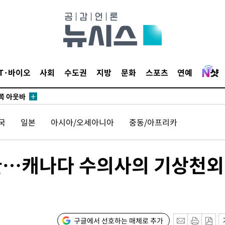
수…이병태
지(종합)
0.3만개
 4.1%로
말고 과감히
IT·바이오
사회
수도권
지방
문화
스포츠
연예
쪽 아웃바
 하향
별재난지역
국
일본
아시아/오세아니아
중동/아프리카
…희망지 못
씨]
 선제 대
굴…캐나다 수의사의 기상천외
무'
마쳐
구글에서 선호하는 매체로 추가