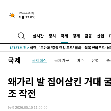
47분 전 >
[속보]규제합리화위원회 부위원장에 김태유 서울대 공대 교
후임
-27222초 전 >
이강인, 폭염 속 AT마드리드 첫 훈련…80명 식사 대접까
2026.08.07 (금)
서울 32.0℃
-24361초 전 >
미 사업체 일자리, 7월에 2.3만개 순감하고 그 전 2개월 1
하향수정 (2보)
-23809초 전 >
[속보] 미 사업체, 일자리 7월에 2.3만 개 줄어…실업률은
↓
-19672초 전 >
[속보]이 대통령 "부동산 공급 기존 사고방식 매달리지 
실시간
정치
국제
경제
금융
산업
실천"
-18757초 전 >
이란, "오만과 '중앙 단일 루트' 합의…북쪽 인바운드·남
운드는 임시"
-10325초 전 >
"낮 기온 소폭 하락"…수도권 폭염중대경보, 폭염경보로
-10289초 전 >
[속보]이 대통령, '호우피해' 안동·의성 관할 4개 면 특
국제
국제최신
국제기구
미주
유럽
중
선포
-10252초 전 >
[단독]중수청 지원 검사들, 정원 초과 시 낮은 계급 임용
갈 수도
-8223초 전 >
낮 최고 37도 찜통더위…곳곳 소나기·강원 많은 비[내일날
-6529초 전 >
SK하이닉스, 용인·청주 팹에 54조 투자…"AI 메모리 수요
왜가리 발 집어삼킨 거대 
응"
-3385초 전 >
여자배구 이재영·이다영 자매, 아제르바이잔 투란VC 입단
조 작전
-2638초 전 >
외국인 심판 성 접대 7경기 들여다보니…한국 축구 '5승 2
-2372초 전 >
[속보]코스닥, 2.86포인트(0.36%) 내린 798.81마감
-2325초 전 >
[속보]코스피, 6200선 약보합…0.60% 내린 6258.77에 
등록 2026.05.10 11:00:00
-2305초 전 >
[속보]원·달러 환율, 7.7원 내린 1416.1원 마감