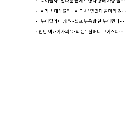
· "죽여줄까" 말다툼 끝에 보행자 향해 차량 돌진…50대 여성 중상
· "AI가 치매래요"…'AI 의사' 믿었다 골머리 앓는 美 의료계 '경고'
· "볶아달라니까!"…셀프 볶음밥 안 볶아줬다고 사장 폭행한 손님
· 천안 택배기사의 '매의 눈', 할머니 보이스피싱 피해 막아