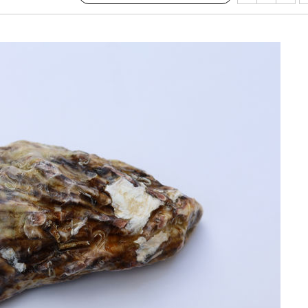
기소
수…이병태
지(종합)
0.3만개
 4.1%로
말고 과감히
쪽 아웃바
 하향
별재난지역
…희망지 못
씨]
 선제 대