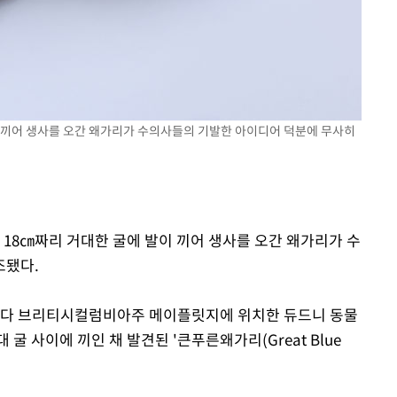
무'
마쳐
이 끼어 생사를 오간 왜가리가 수의사들의 기발한 아이디어 덕분에 무사히
기소
수…이병태
 18㎝짜리 거대한 굴에 발이 끼어 생사를 오간 왜가리가 수
조됐다.
캐나다 브리티시컬럼비아주 메이플릿지에 위치한 듀드니 동물
굴 사이에 끼인 채 발견된 '큰푸른왜가리(Great Blue