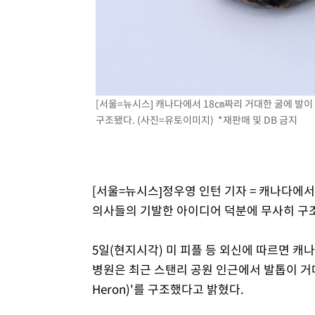
-2638초 전 >
외국인 심판 성 접대 7경기 들여다보니…한국 축구 '5승 2
-2372초 전 >
[속보]코스닥, 2.86포인트(0.36%) 내린 798.81마감
-2325초 전 >
[속보]코스피, 6200선 약보합…0.60% 내린 6258.77에 
-2305초 전 >
[속보]원·달러 환율, 7.7원 내린 1416.1원 마감
-2194초 전 >
[속보] 노원서 40.1도 관측…서울, 2018년 이후 첫 40도
[서울=뉴시스] 캐나다에서 18㎝짜리 거대한 굴에 발
11분 전 >
[속보]종합특검, '계엄 수용공간 확보' 신용해 前교정본부장 
구조됐다. (사진=유토이미지) *재판매 및 DB 금지
30분 전 >
외신들도 주목한 韓축구 파문…"국민적 공분에 수사 재개"
31분 전 >
11시간 압수수색에 성접대 파문까지…'쑥대밭' 된 축구협회
47분 전 >
[속보]규제합리화위원회 부위원장에 김태유 서울대 공대 교
[서울=뉴시스]정우영 인턴 기자 = 캐나다에서
후임
의사들의 기발한 아이디어 덕분에 무사히 구
5일(현지시각) 미 피플 등 외신에 따르면 
병원은 최근 스탠리 공원 인근에서 발톱이 거대 
Heron)'를 구조했다고 밝혔다.