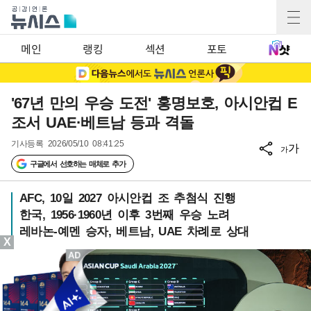
메인
랭킹
섹션
포토
'67년 만의 우승 도전' 홍명보호, 아시안컵 E
조서 UAE·베트남 등과 격돌
기사등록
2026/05/10 08:41:25
가
가
구글에서 선호하는 매체로 추가
AFC, 10일 2027 아시안컵 조 추첨식 진행
한국, 1956·1960년 이후 3번째 우승 노려
레바논-예멘 승자, 베트남, UAE 차례로 상대
X