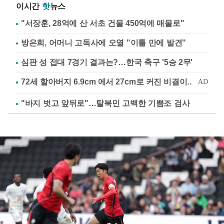
이시간
핫
뉴스
"서장훈, 28억에 산 서초 건물 450억에 매물로"
방은희, 어머니 고독사에 오열 "이틀 만에 발견"
심판 성 접대 7경기 결과는?…한국 축구 '5승 2무'
"바지 벗고 앞뒤로"…탈북민 고백한 기쁨조 검사