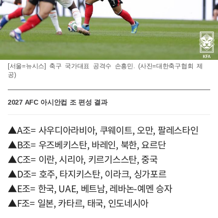
[서울=뉴시스] 축구 국가대표 공격수 손흥민. (사진=대한축구협회 제
공)
2027 AFC 아시안컵 조 편성 결과
▲A조= 사우디아라비아, 쿠웨이트, 오만, 팔레스타인
▲B조= 우즈베키스탄, 바레인, 북한, 요르단
▲C조= 이란, 시리아, 키르기스스탄, 중국
▲D조= 호주, 타지키스탄, 이라크, 싱가포르
▲E조= 한국, UAE, 베트남, 레바논-예멘 승자
▲F조= 일본, 카타르, 태국, 인도네시아