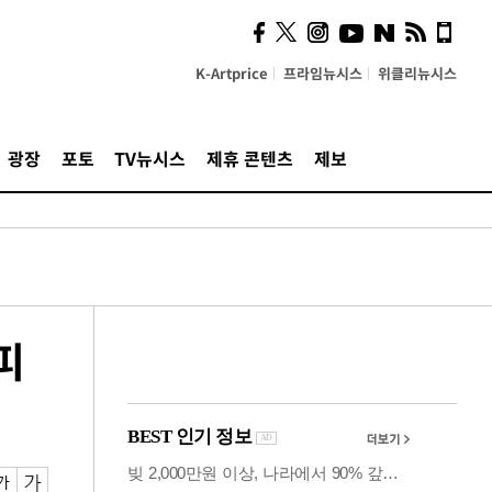
의견, 국토부·LH에 충실히
전달할 것"
K-Artprice
프라임뉴시스
위클리뉴시스
광장
포토
TV뉴시스
제휴 콘텐츠
제보
피