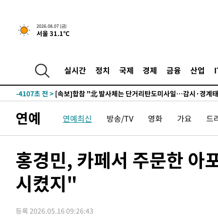
4시간 전 >
내일까지 39도 '펄펄'…기상청 "태풍 지나며 폭염 잠시 꺾인
2026.08.07 (금)
서울 31.1℃
-21597초 전 >
'월드컵 탈락 후폭풍' 축구협회…11시간 걸린 초유의 압
합)
-21033초 전 >
[속보] 뉴욕증시, 혼조 출발…나스닥 0.3%↓, 다우 0.1
-19826초 전 >
축구협회, 15년 전 심판 성 접대 파문에 "현재는 내부 지
실시간
정치
국제
경제
금융
산업
-18511초 전 >
경찰, '홍명보는 2순위' 결론냈던 스포츠윤리센터도 압
-4107초 전 >
[속보]합참 "北 발사체는 단거리탄도미사일…감시·경계태
-3855초 전 >
日방위성, 北이 동해로 쏜 발사체는 탄도미사일 가능성
연예
연예최신
방송/TV
영화
가요
드
-2285초 전 >
[속보] SKT, 에이닷 서비스 장애 발생…"원인 파악 중"
-1691초 전 >
[속보]합참 "북, 동해상으로 미상 발사체 발사"
-1087초 전 >
'낮 최고 39도' 불볕더위…한밤 열대야도 계속[내일날씨]
홍경민, 카페서 주문한 아
-1046초 전 >
[속보]7~9일 프로야구 3연전도 폭염 취소…11일 재개
시켰지"
-708초 전 >
"韓 외환시장 개입 관측 배경엔 美의 대한국 무역적자 있어"
-535초 전 >
'월드컵 탈락 후폭풍' 축구협회…초유의 압수수색에 '충격·
-375초 전 >
서울 낮 37.9도, 올여름 최고치 경신…영등포 순간 '40도'
등록 2026.05.16 09:26:43
1분 전 >
[속보]종합특검, 대검 추가 압수수색…내란 중요임무종사 혐의