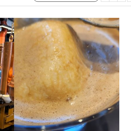
 격파
다"
수수색(종
4%↑
침 준수"
수수색
세 강화"