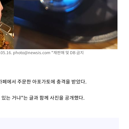
당황'
05.16.
photo@newsis.com
*재판매 및 DB 금지
 격파
다"
 카페에서 주문한 아포가토에 충격을 받았다.
 있는 거냐"는 글과 함께 사진을 공개했다.