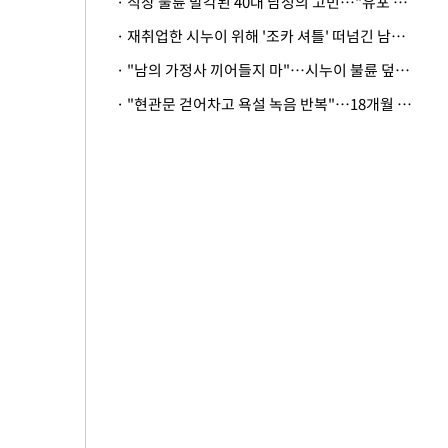
· 직장 불륜 발각된 40대 남성의 고민…"유포 동료 명예훼손·협박죄 고소 가능할까"
· 재취업한 시누이 위해 '조카 셔틀' 떠넘긴 남편…아내 "난 못한다"
· "남의 가정사 끼어들지 마"…시누이 불륜 덮으려는 남편에 억울한 아내
· "현관문 걷어차고 욕설 녹음 반복"…18개월 아기 키우는 집 뒤흔든 '앞집의 비극'