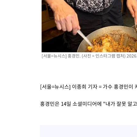
-708초 전 >
"韓 외환시장 개입 관측 배경엔 美의 대한국 무역적자 있어"
-535초 전 >
'월드컵 탈락 후폭풍' 축구협회…초유의 압수수색에 '충격·
-375초 전 >
서울 낮 37.9도, 올여름 최고치 경신…영등포 순간 '40도'
1분 전 >
[속보]종합특검, 대검 추가 압수수색…내란 중요임무종사 혐의
1시간 전 >
[속보]코스닥, 800p 회복…0.26% 오른 801.67 마감
1시간 전 >
[속보]코스피, 301.88포인트(4.58%) 내린 6296.38 마감
[서울=뉴시스] 홍경민. (사진 = 인스타그램 캡처) 2026.
1시간 전 >
[속보]원·달러 환율, 0.7원 내린 1423.8원 마감
1시간 전 >
"여기 떨어졌다"…다누리, 스페이스X 로켓 달 충돌 흔적 포착
2시간 전 >
손흥민, 5경기 연속골 실패…LAFC는 승부차기 끝 과달라하라
4시간 전 >
내일까지 39도 '펄펄'…기상청 "태풍 지나며 폭염 잠시 꺾인
[서울=뉴시스] 이종희 기자 = 가수 홍경민이
홍경민은 14일 소셜미디어에 "내가 잘못 알고