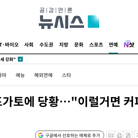
다"
수수색(종
4%↑
침 준수"
IT·바이오
사회
수도권
지방
문화
스포츠
연예
수수색
세 강화"
라마
예능
해외연예
스타
포가토에 당황…"이럴거면 커
당황'
구글에서 선호하는 매체로 추가