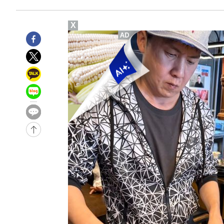
1시간 전 >
[속보]코스닥, 800p 회복…0.26% 오른 801.67 마감
1시간 전 >
[속보]코스피, 301.88포인트(4.58%) 내린 6296.38 마감
X
1시간 전 >
[속보]원·달러 환율, 0.7원 내린 1423.8원 마감
1시간 전 >
"여기 떨어졌다"…다누리, 스페이스X 로켓 달 충돌 흔적 포착
2시간 전 >
손흥민, 5경기 연속골 실패…LAFC는 승부차기 끝 과달라하라
4시간 전 >
내일까지 39도 '펄펄'…기상청 "태풍 지나며 폭염 잠시 꺾인
-21597초 전 >
'월드컵 탈락 후폭풍' 축구협회…11시간 걸린 초유의 압
합)
-21033초 전 >
[속보] 뉴욕증시, 혼조 출발…나스닥 0.3%↓, 다우 0.1
-19826초 전 >
축구협회, 15년 전 심판 성 접대 파문에 "현재는 내부 지
-18511초 전 >
경찰, '홍명보는 2순위' 결론냈던 스포츠윤리센터도 압
-4107초 전 >
[속보]합참 "北 발사체는 단거리탄도미사일…감시·경계태
-3855초 전 >
日방위성, 北이 동해로 쏜 발사체는 탄도미사일 가능성
-2285초 전 >
[속보] SKT, 에이닷 서비스 장애 발생…"원인 파악 중"
-1691초 전 >
[속보]합참 "북, 동해상으로 미상 발사체 발사"
-1087초 전 >
'낮 최고 39도' 불볕더위…한밤 열대야도 계속[내일날씨]
-1046초 전 >
[속보]7~9일 프로야구 3연전도 폭염 취소…11일 재개