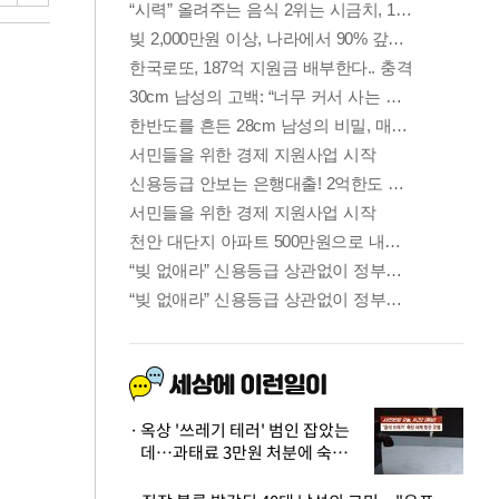
옥상 '쓰레기 테러' 범인 잡았는
데…과태료 3만원 처분에 숙박업
주 허탈