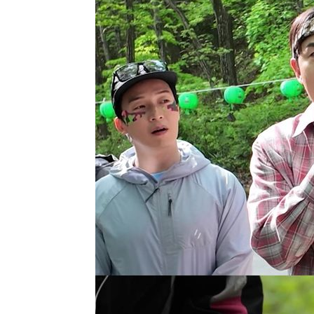
-9429초 전 >
SK하이닉스, 용인·청주 팹에 54조 투자…"AI 메모리 수요
응"
-6285초 전 >
여자배구 이재영·이다영 자매, 아제르바이잔 투란VC 입단
-5538초 전 >
외국인 심판 성 접대 7경기 들여다보니…한국 축구 '5승 2
-5272초 전 >
[속보]코스닥, 2.86포인트(0.36%) 내린 798.81마감
-5225초 전 >
[속보]코스피, 6200선 약보합…0.60% 내린 6258.77에 
-5205초 전 >
[속보]원·달러 환율, 7.7원 내린 1416.1원 마감
-5094초 전 >
[속보] 노원서 40.1도 관측…서울, 2018년 이후 첫 40도
-2184초 전 >
[속보]종합특검, '계엄 수용공간 확보' 신용해 前교정본부
-1057초 전 >
외신들도 주목한 韓축구 파문…"국민적 공분에 수사 재개"
-1028초 전 >
11시간 압수수색에 성접대 파문까지…'쑥대밭' 된 축구협
-50초 전 >
[속보]규제합리화위원회 부위원장에 김태유 서울대 공대 교
후임