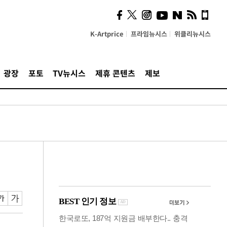
시, 스마트폰 액세서리에
NFC 더했다
K-Artprice
프라임뉴시스
위클리뉴시스
광장
포토
TV뉴시스
제휴 콘텐츠
제보