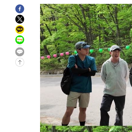
-5225초 전 >
[속보]코스피, 6200선 약보합…0.60% 내린 6258.77에 
-5205초 전 >
[속보]원·달러 환율, 7.7원 내린 1416.1원 마감
-5094초 전 >
[속보] 노원서 40.1도 관측…서울, 2018년 이후 첫 40도
-2184초 전 >
[속보]종합특검, '계엄 수용공간 확보' 신용해 前교정본부
-1057초 전 >
외신들도 주목한 韓축구 파문…"국민적 공분에 수사 재개"
-1028초 전 >
11시간 압수수색에 성접대 파문까지…'쑥대밭' 된 축구협
-50초 전 >
[속보]규제합리화위원회 부위원장에 김태유 서울대 공대 교
후임
-30122초 전 >
이강인, 폭염 속 AT마드리드 첫 훈련…80명 식사 대접까
-27261초 전 >
미 사업체 일자리, 7월에 2.3만개 순감하고 그 전 2개월 1
하향수정 (2보)
-26709초 전 >
[속보] 미 사업체, 일자리 7월에 2.3만 개 줄어…실업률은
↓
-22572초 전 >
[속보]이 대통령 "부동산 공급 기존 사고방식 매달리지 
실천"
-21657초 전 >
이란, "오만과 '중앙 단일 루트' 합의…북쪽 인바운드·남
운드는 임시"
-13225초 전 >
"낮 기온 소폭 하락"…수도권 폭염중대경보, 폭염경보로
-13189초 전 >
[속보]이 대통령, '호우피해' 안동·의성 관할 4개 면 특
선포
-13152초 전 >
[단독]중수청 지원 검사들, 정원 초과 시 낮은 계급 임용
갈 수도
-11123초 전 >
낮 최고 37도 찜통더위…곳곳 소나기·강원 많은 비[내일