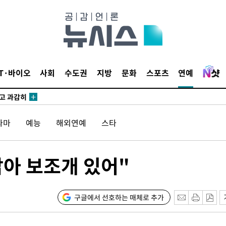
수…이병태
지(종합)
0.3만개
IT·바이오
사회
수도권
지방
문화
스포츠
연예
 4.1%로
말고 과감히
쪽 아웃바
라마
예능
해외연예
스타
 하향
별재난지역
…희망지 못
닮아 보조개 있어"
날씨]
 선제 대
구글에서 선호하는 매체로 추가
무'