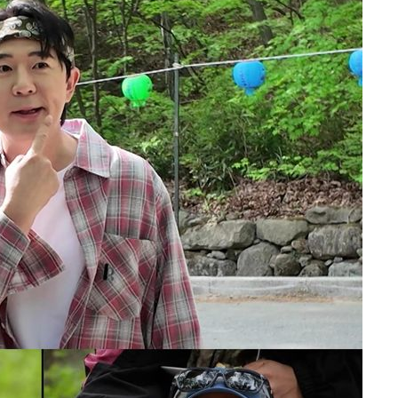
 선제 대
무'
마쳐
장 기소
회
수…이병태