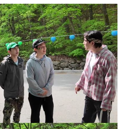
마쳐
장 기소
회
수…이병태
지(종합)
0.3만개
 4.1%로
말고 과감히
쪽 아웃바
 하향
별재난지역
…희망지 못
날씨]