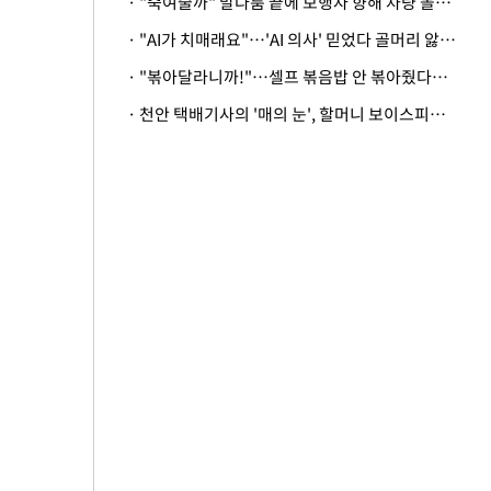
· "죽여줄까" 말다툼 끝에 보행자 향해 차량 돌진…50대 여성 중상
· "AI가 치매래요"…'AI 의사' 믿었다 골머리 앓는 美 의료계 '경고'
· "볶아달라니까!"…셀프 볶음밥 안 볶아줬다고 사장 폭행한 손님
· 천안 택배기사의 '매의 눈', 할머니 보이스피싱 피해 막아