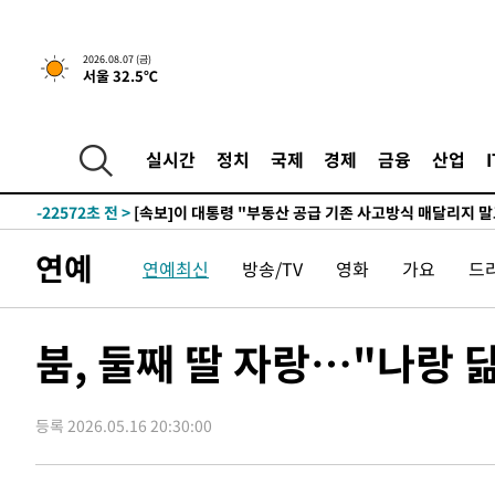
2026.08.07 (금)
서울 32.5℃
-50초 전 >
[속보]규제합리화위원회 부위원장에 김태유 서울대 공대 교
후임
-30122초 전 >
이강인, 폭염 속 AT마드리드 첫 훈련…80명 식사 대접까
-27261초 전 >
미 사업체 일자리, 7월에 2.3만개 순감하고 그 전 2개월 1
실시간
정치
국제
경제
금융
산업
하향수정 (2보)
-26709초 전 >
[속보] 미 사업체, 일자리 7월에 2.3만 개 줄어…실업률은
↓
-22572초 전 >
[속보]이 대통령 "부동산 공급 기존 사고방식 매달리지 
실천"
-21657초 전 >
이란, "오만과 '중앙 단일 루트' 합의…북쪽 인바운드·남
연예
연예최신
방송/TV
영화
가요
드
운드는 임시"
-13225초 전 >
"낮 기온 소폭 하락"…수도권 폭염중대경보, 폭염경보로
-13189초 전 >
[속보]이 대통령, '호우피해' 안동·의성 관할 4개 면 특
선포
-13152초 전 >
[단독]중수청 지원 검사들, 정원 초과 시 낮은 계급 임용
붐, 둘째 딸 자랑…"나랑 
갈 수도
-11123초 전 >
낮 최고 37도 찜통더위…곳곳 소나기·강원 많은 비[내일
-9429초 전 >
SK하이닉스, 용인·청주 팹에 54조 투자…"AI 메모리 수요
응"
등록 2026.05.16 20:30:00
-6285초 전 >
여자배구 이재영·이다영 자매, 아제르바이잔 투란VC 입단
-5538초 전 >
외국인 심판 성 접대 7경기 들여다보니…한국 축구 '5승 2
-5272초 전 >
[속보]코스닥, 2.86포인트(0.36%) 내린 798.81마감