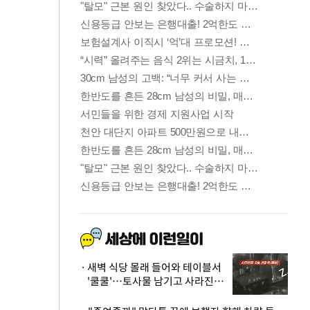
새벽 식당 몰래 들어와 테이블서
'쿨쿨'…토사물 남기고 사라진 남
성