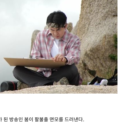
빠가 된 방송인 붐이 팔불출 면모를 드러낸다.