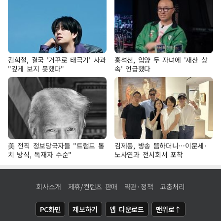
김희철, 결국 '거꾸로 태극기' 사과
홍석천, 입양 두 자녀에 '재산 상
"깊게 보지 못했다"
속' 언급했다
美 전직 정보당국자들 "트럼프 통
김제동, 방송 뜸하더니…이문세·
치 방식, 독재자 수순"
노사연과 전시회서 포착
회사소개
제휴/컨텐츠 판매
약관·정책
고충처리
PC화면
제보하기
앱 다운로드
맨위로↑