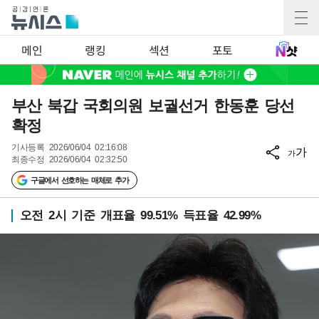
메인
랭킹
섹션
포토
부산 북갑 국회의원 보궐선거 한동훈 당선
확정
기사등록
2026/06/04 02:16:08
가
가
최종수정
2026/06/04 02:32:50
구글에서 선호하는 매체로 추가
오전 2시 기준 개표율 99.51% 득표율 42.99%