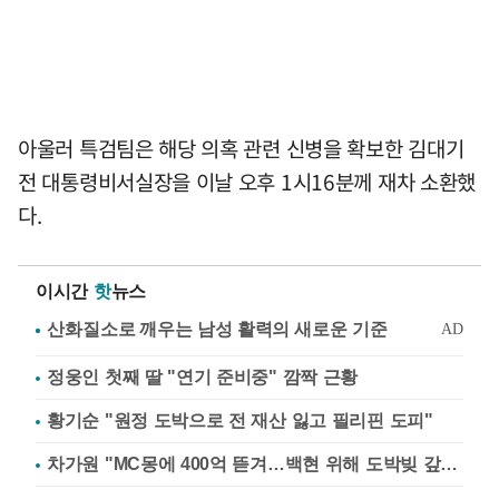
아울러 특검팀은 해당 의혹 관련 신병을 확보한 김대기
전 대통령비서실장을 이날 오후 1시16분께 재차 소환했
다.
이시간
핫
뉴스
정웅인 첫째 딸 "연기 준비중" 깜짝 근황
황기순 "원정 도박으로 전 재산 잃고 필리핀 도피"
차가원 "MC몽에 400억 뜯겨…백현 위해 도박빚 갚아줘"