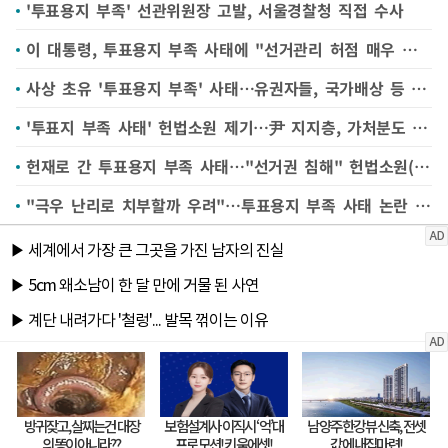
'투표용지 부족' 선관위원장 고발, 서울경찰청 직접 수사
이 대통령, 투표용지 부족 사태에 "선거관리 허점 매우 큰 유감…책임 명확히 물어야"
사상 초유 '투표용지 부족' 사태…유권자들, 국가배상 등 법적 대응 가능
'투표지 부족 사태' 헌법소원 제기…尹 지지층, 가처분도 예고
헌재로 간 투표용지 부족 사태…"선거권 침해" 헌법소원(종합)
"극우 난리로 치부할까 우려"…투표용지 부족 사태 논란 확산, "잠실 와달라" 호소도