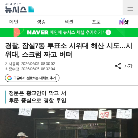
메인
랭킹
섹션
포토
경찰, 잠실7동 투표소 시위대 해산 시도…시
위대, 스크럼 짜고 버텨
기사등록
2026/06/05 08:30:02
가
가
최종수정
2026/06/05 08:32:04
구글에서 선호하는 매체로 추가
정문은 황교안이 막고 서
후문 중심으로 경찰 투입