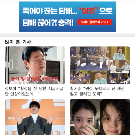
많이 본 기사
정보석 "황정음 전 남편 서글서글
황기순 "원정 도박으로 전 재산
한 인상이었는데…"
잃고 필리핀 도피"