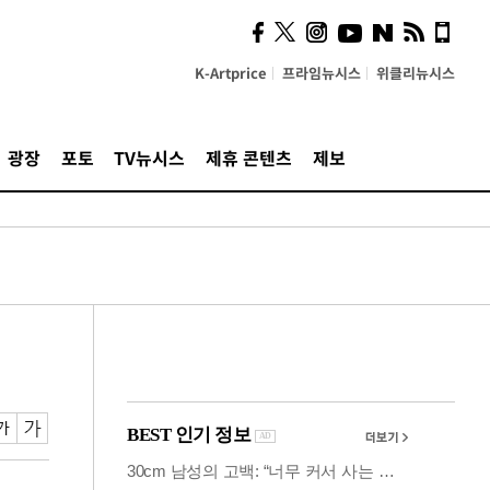
사이 해답 찾았죠"…알을
깨고 나온 '초자아'
K-Artprice
프라임뉴시스
위클리뉴시스
광장
포토
TV뉴시스
제휴 콘텐츠
제보