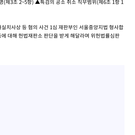
제3조 2~5항) ▲특검의 공소 취소 직무범위(제6조 1항 1
 과실치사상 등 혐의 사건 1심 재판부인 서울중앙지법 형사합
 등에 대해 헌법재판소 판단을 받게 해달라며 위헌법률심판