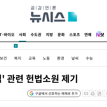
견
 계속[다음
삼겠다"
IT·바이오
사회
수도권
지방
문화
스포츠
연예
안겨드려 죄
/보건
복지
교육
노동
환경
날씨
수능
견
' 관련 헌법소원 제기
 계속[다음
구글에서 선호하는 매체로 추가
삼겠다"
안겨드려 죄