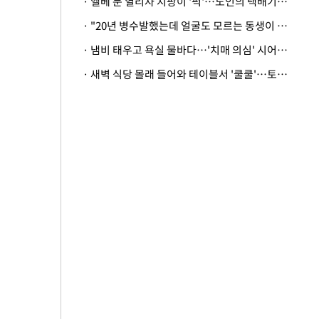
· 엘베 문 열리자 지팡이 '퍽'…노인의 택배기사 폭행 이유
· "20년 병수발했는데 얼굴도 모르는 동생이 유산 절반을"…배다른 형제 상속권 있을까
· 냄비 태우고 욕실 물바다…'치매 의심' 시어머니 검사 권유했다가 '날벼락'
· 새벽 식당 몰래 들어와 테이블서 '쿨쿨'…토사물 남기고 사라진 남성