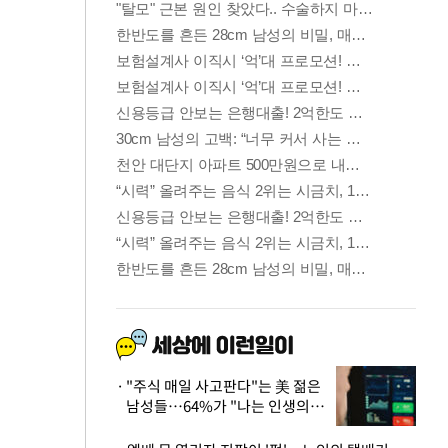
"주식 매일 사고판다"는 美 젊은
남성들…64%가 "나는 인생의
패배자“