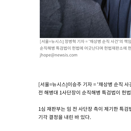
[서울=뉴시스] 정병혁 기자 = '채상병 순직 사건'의 
순직해병 특검법이 헌법에 어긋난다며 헌법재판소에 헌법소원
jhope@newsis.com
[서울=뉴시스]이승주 기자 = '채상병 순직 
전 해병대 1사단장이 순직해병 특검법이 헌
1심 재판부는 임 전 사단장 측이 제기한 특검
기각 결정을 내린 바 있다.