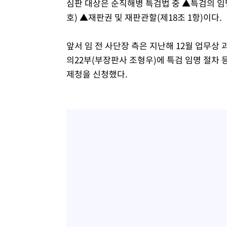
심판 대상은 순직해병 특검법 중 ▲특검의 임명(
호) ▲재판권 및 재판관할(제18조 1항)이다.
앞서 임 전 사단장 측은 지난해 12월 업무상
의22부(부장판사 조형우)에 특검 임명 절차
제청을 신청했다.