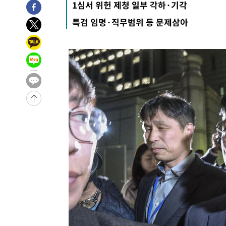
송"
1심서 위헌 제청 일부 각하·기각
-343초 전 >
'최고 37도' 폭염 지속…강원동해안 최대 150㎜ 비
1시간 전 >
[속보]뉴욕증시 상승 마감…S&P 0.6% 나스닥 1.3%↑
특검 임명·직무범위 등 문제삼아