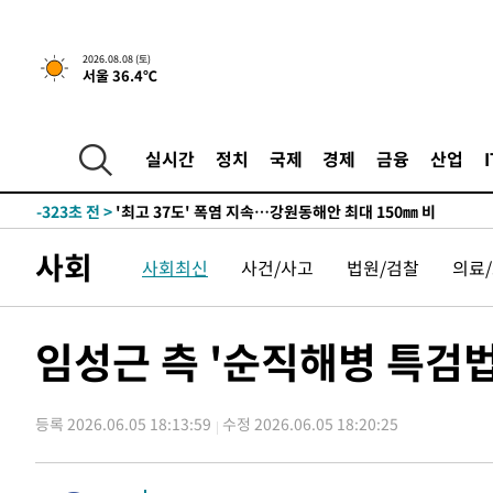
-23030초 전 >
선재도서 해루질 나섰다 실종 60대, 닷새 만에 숨진 채 발
-20564초 전 >
남자 농구, 나고야 아시안게임서 '홈팀' 일본과 한일전
2026.08.08 (토)
-19940초 전 >
여수 오동도 해상서 모터보트 전복…1명 사망·1명 실종
서울 36.4℃
-16167초 전 >
극한폭염 한풀 꺾이지만…'낮 최고 35도' 무더위, 열대야
주 날씨]
-13185초 전 >
축구협회 "압수수색·성접대 논란 사과…쇄신의 기회로 
실시간
정치
국제
경제
금융
산업
-11702초 전 >
[속보]'압수수색·성접대 논란' 축구협회 "실망과 걱정 
송"
-323초 전 >
'최고 37도' 폭염 지속…강원동해안 최대 150㎜ 비
1시간 전 >
[속보]뉴욕증시 상승 마감…S&P 0.6% 나스닥 1.3%↑
사회
-29233초 전 >
강릉에 시간당 81.4㎜ 물폭탄…도로 잠기고 담벼락 붕괴
사회최신
사건/사고
법원/검찰
의료
-25340초 전 >
백운산서 80년근 천종산삼 9뿌리 발견…감정가 1.3억원
-23050초 전 >
선재도서 해루질 나섰다 실종 60대, 닷새 만에 숨진 채 발
임성근 측 '순직해병 특검법
-20584초 전 >
남자 농구, 나고야 아시안게임서 '홈팀' 일본과 한일전
-19960초 전 >
여수 오동도 해상서 모터보트 전복…1명 사망·1명 실종
-16187초 전 >
극한폭염 한풀 꺾이지만…'낮 최고 35도' 무더위, 열대야
등록 2026.06.05 18:13:59
수정 2026.06.05 18:20:25
주 날씨]
-13205초 전 >
축구협회 "압수수색·성접대 논란 사과…쇄신의 기회로 
-11722초 전 >
[속보]'압수수색·성접대 논란' 축구협회 "실망과 걱정 