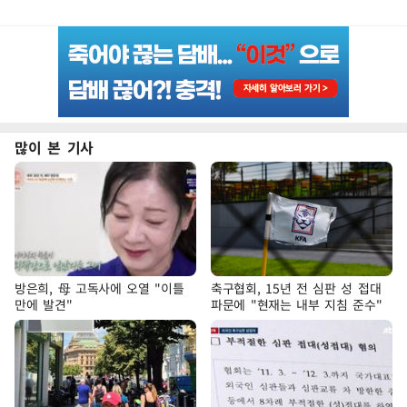
많이 본 기사
방은희, 母 고독사에 오열 "이틀
축구협회, 15년 전 심판 성 접대
만에 발견"
파문에 "현재는 내부 지침 준수"