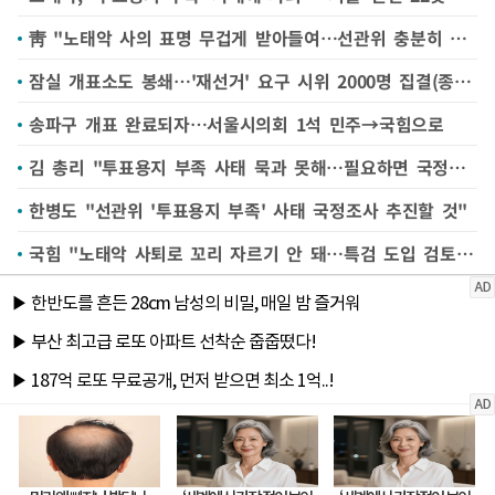
靑 "노태악 사의 표명 무겁게 받아들여…선관위 충분히 소명해야"
잠실 개표소도 봉쇄…'재선거' 요구 시위 2000명 집결(종합2보)
송파구 개표 완료되자…서울시의회 1석 민주→국힘으로
김 총리 "투표용지 부족 사태 묵과 못해…필요하면 국정조사나 특검 해야"
한병도 "선관위 '투표용지 부족' 사태 국정조사 추진할 것"
국힘 "노태악 사퇴로 꼬리 자르기 안 돼…특검 도입 검토해야"