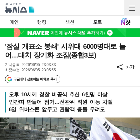
메인
랭킹
섹션
포토
'잠실 개표소 봉쇄' 시위대 6000명대로 늘
어…대치 장기화 조짐(종합3보)
기사등록
2026/06/05 23:03:33
가
가
최종수정
2026/06/05 23:05:55
구글에서 선호하는 매체로 추가
오후 10시께 경찰 비공식 추산 6천명 이상
인간띠 만들어 점거…선관위 직원 이동 차질
6일 위버스콘 앞두고 관람객 충돌 우려도