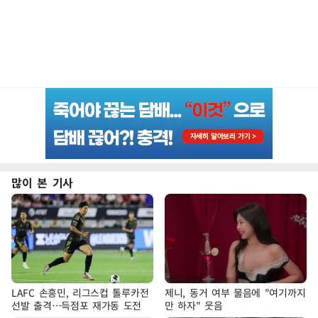
많이 본 기사
LAFC 손흥민, 리그스컵 톨루카전
제니, 동거 여부 물음에 "여기까지
선발 출격…득점포 재가동 도전
만 하자" 웃음