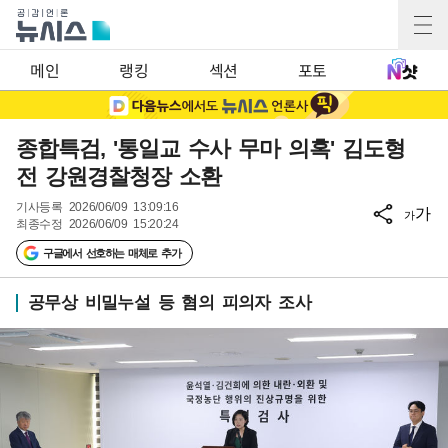
메인
랭킹
섹션
포토
종합특검, '통일교 수사 무마 의혹' 김도형
전 강원경찰청장 소환
기사등록
2026/06/09 13:09:16
가
가
최종수정
2026/06/09 15:20:24
구글에서 선호하는 매체로 추가
공무상 비밀누설 등 혐의 피의자 조사