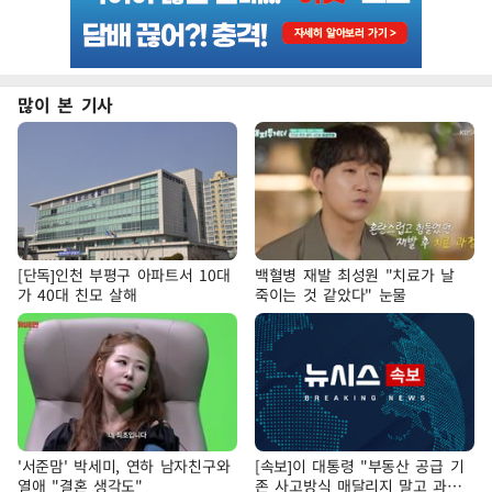
많이 본 기사
[단독]인천 부평구 아파트서 10대
백혈병 재발 최성원 "치료가 날
가 40대 친모 살해
죽이는 것 같았다" 눈물
'서준맘' 박세미, 연하 남자친구와
[속보]이 대통령 "부동산 공급 기
열애 "결혼 생각도"
존 사고방식 매달리지 말고 과감