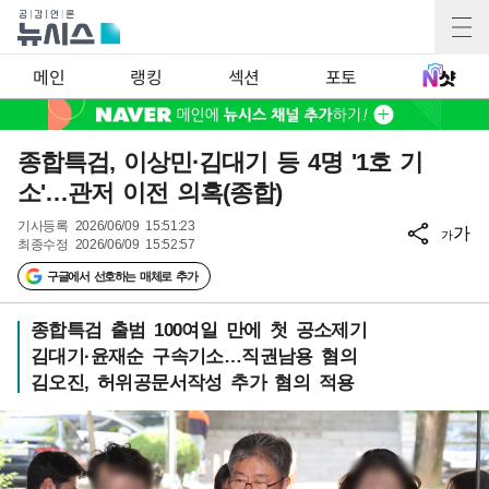
메인
랭킹
섹션
포토
종합특검, 이상민·김대기 등 4명 '1호 기
소'…관저 이전 의혹(종합)
기사등록
2026/06/09 15:51:23
가
가
최종수정
2026/06/09 15:52:57
구글에서 선호하는 매체로 추가
종합특검 출범 100여일 만에 첫 공소제기
김대기·윤재순 구속기소…직권남용 혐의
김오진, 허위공문서작성 추가 혐의 적용