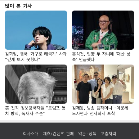
많이 본 기사
김희철, 결국 '거꾸로 태극기' 사과
홍석천, 입양 두 자녀에 '재산 상
"깊게 보지 못했다"
속' 언급했다
美 전직 정보당국자들 "트럼프 통
김제동, 방송 뜸하더니…이문세·
치 방식, 독재자 수순"
노사연과 전시회서 포착
회사소개
제휴/컨텐츠 판매
약관·정책
고충처리