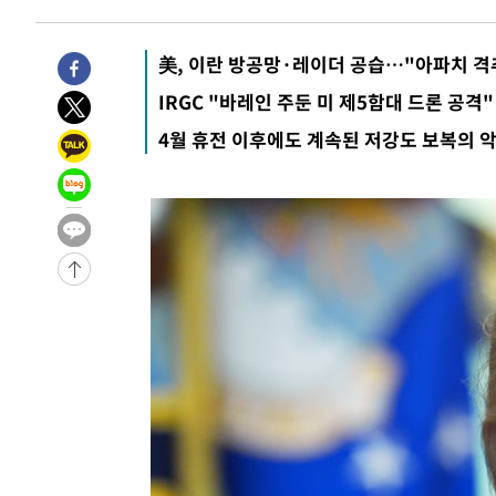
태 후임
-1468초 전 >
[속보]국힘 윤리위, '돌려차기 발언' 진종오·서범수 징계 
53분 전 >
[속보] 7월 중국 수출 23.9%↑ 수입 27.5%↑…무역총액 25
美, 이란 방공망·레이더 공습…"아파치 격
-31789초 전 >
[속보] 미 사업체, 일자리 7월에 2.3만 개 줄어…실업률은
IRGC "바레인 주둔 미 제5함대 드론 공격"
↓
-27652초 전 >
[속보]이 대통령 "부동산 공급 기존 사고방식 매달리지 
4월 휴전 이후에도 계속된 저강도 보복의 
실천"
-26737초 전 >
이란, "오만과 '중앙 단일 루트' 합의…북쪽 인바운드·남
운드는 임시"
-18305초 전 >
"낮 기온 소폭 하락"…수도권 폭염중대경보, 폭염경보로
-18269초 전 >
[속보]이 대통령, '호우피해' 안동·의성 관할 4개 면 특
선포
-18232초 전 >
[단독]중수청 지원 검사들, 정원 초과 시 낮은 계급 임용
갈 수도
-16203초 전 >
낮 최고 37도 찜통더위…곳곳 소나기·강원 많은 비[내일
-14509초 전 >
SK하이닉스, 용인·청주 팹에 54조 투자…"AI 메모리 수
응"
-11365초 전 >
여자배구 이재영·이다영 자매, 아제르바이잔 투란VC 입
-10618초 전 >
외국인 심판 성 접대 7경기 들여다보니…한국 축구 '5승 2
-10352초 전 >
[속보]코스닥, 2.86포인트(0.36%) 내린 798.81마감
-10305초 전 >
[속보]코스피, 6200선 약보합…0.60% 내린 6258.77에
-10285초 전 >
[속보]원·달러 환율, 7.7원 내린 1416.1원 마감
-10174초 전 >
[속보] 노원서 40.1도 관측…서울, 2018년 이후 첫 40도