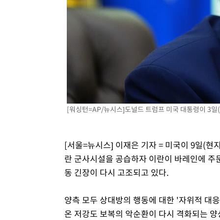
-7264초 전 >
[속보]종합특검, '계엄 수용공간 확보' 신용해 前교정본부
-6137초 전 >
외신들도 주목한 韓축구 파문…"국민적 공분에 수사 재개"
-6108초 전 >
11시간 압수수색에 성접대 파문까지…'쑥대밭' 된 축구협
-5130초 전 >
[속보]규제합리화위원회 부위원장에 김태유 서울대 공대 
태 후임
-1488초 전 >
[속보]국힘 윤리위, '돌려차기 발언' 진종오·서범수 징계 
53분 전 >
[속보] 7월 중국 수출 23.9%↑ 수입 27.5%↑…무역총액 25
[워싱턴=AP/뉴시스]도널드 트럼프 미국 대통령이 3일(현
[서울=뉴시스] 이재은 기자 = 미국이 9일(현
란 군사시설을 공습하자 이란이 바레인에 주
동 긴장이 다시 고조되고 있다.
양측 모두 상대방의 행동에 대한 '자위적 대응
온 저강도 보복의 악순환이 다시 격화되는 양