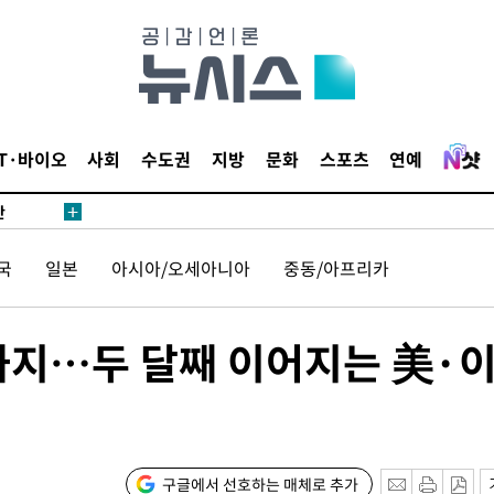
쪽 아웃바
 하향
별재난지역
…희망지 못
날씨]
IT·바이오
사회
수도권
지방
문화
스포츠
연예
요 선제 대
단
무'
국
일본
아시아/오세아니아
중동/아프리카
 마쳐
까지…두 달째 이어지는 美·
장 기소
회
구글에서 선호하는 매체로 추가
교수…이병