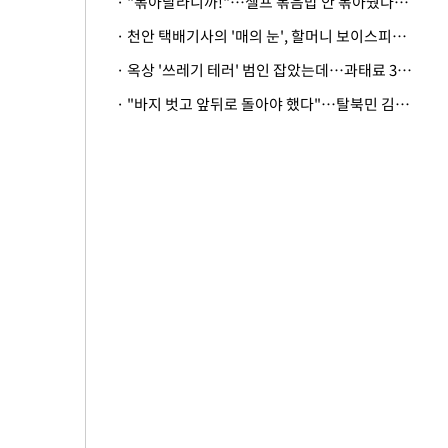
· "볶아달라니까!"…셀프 볶음밥 안 볶아줬다고 사장 폭행한 손님
· 천안 택배기사의 '매의 눈', 할머니 보이스피싱 피해 막아
· 옥상 '쓰레기 테러' 범인 잡았는데…과태료 3만원 처분에 숙박업주 허탈
· "바지 벗고 앞뒤로 돌아야 했다"…탈북민 김서아, 기쁨조 검사 수치심 회상