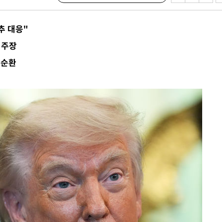
절차 개시
.3%↑
추 대응"
 4.1%로
 주장
말고 과감히
악순환
쪽 아웃바
 하향
별재난지역
…희망지 못
날씨]
요 선제 대
단
무'
 마쳐