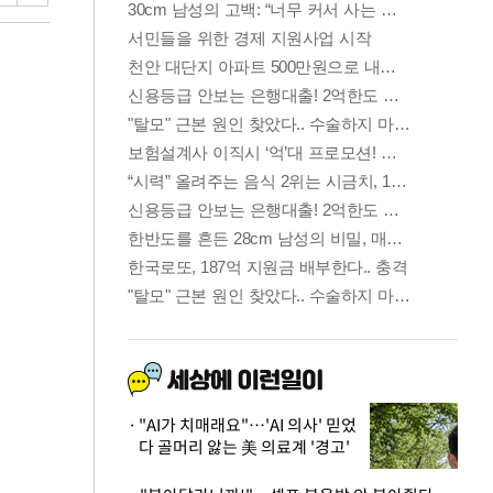
"AI가 치매래요"…'AI 의사' 믿었
다 골머리 앓는 美 의료계 '경고'