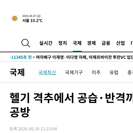
실천"
-26717초 전 >
이란, "오만과 '중앙 단일 루트' 합의…북쪽 인바운드·남
운드는 임시"
-18285초 전 >
"낮 기온 소폭 하락"…수도권 폭염중대경보, 폭염경보로
2026.08.07 (금)
서울 33.2℃
-18249초 전 >
[속보]이 대통령, '호우피해' 안동·의성 관할 4개 면 특
선포
-18212초 전 >
[단독]중수청 지원 검사들, 정원 초과 시 낮은 계급 임용
갈 수도
-16183초 전 >
낮 최고 37도 찜통더위…곳곳 소나기·강원 많은 비[내일
실시간
정치
국제
경제
금융
산업
-14489초 전 >
SK하이닉스, 용인·청주 팹에 54조 투자…"AI 메모리 수
응"
-11345초 전 >
여자배구 이재영·이다영 자매, 아제르바이잔 투란VC 입
-10598초 전 >
외국인 심판 성 접대 7경기 들여다보니…한국 축구 '5승 2
국제
국제최신
국제기구
미주
유럽
중
-10332초 전 >
[속보]코스닥, 2.86포인트(0.36%) 내린 798.81마감
-10285초 전 >
[속보]코스피, 6200선 약보합…0.60% 내린 6258.77에
-10265초 전 >
[속보]원·달러 환율, 7.7원 내린 1416.1원 마감
헬기 격추에서 공습·반격
-10154초 전 >
[속보] 노원서 40.1도 관측…서울, 2018년 이후 첫 40도
공방
-7244초 전 >
[속보]종합특검, '계엄 수용공간 확보' 신용해 前교정본부
-6117초 전 >
외신들도 주목한 韓축구 파문…"국민적 공분에 수사 재개"
-6088초 전 >
11시간 압수수색에 성접대 파문까지…'쑥대밭' 된 축구협
등록 2026.06.10 11:23:04
-5110초 전 >
[속보]규제합리화위원회 부위원장에 김태유 서울대 공대 