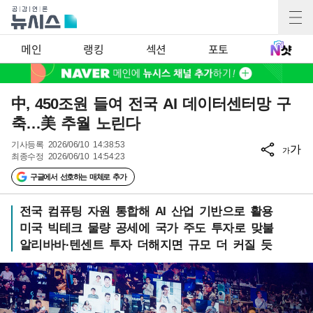
메인
랭킹
섹션
포토
中, 450조원 들여 전국 AI 데이터센터망 구
축…美 추월 노린다
기사등록
2026/06/10 14:38:53
가
가
최종수정
2026/06/10 14:54:23
구글에서 선호하는 매체로 추가
전국 컴퓨팅 자원 통합해 AI 산업 기반으로 활용
미국 빅테크 물량 공세에 국가 주도 투자로 맞불
알리바바·텐센트 투자 더해지면 규모 더 커질 듯