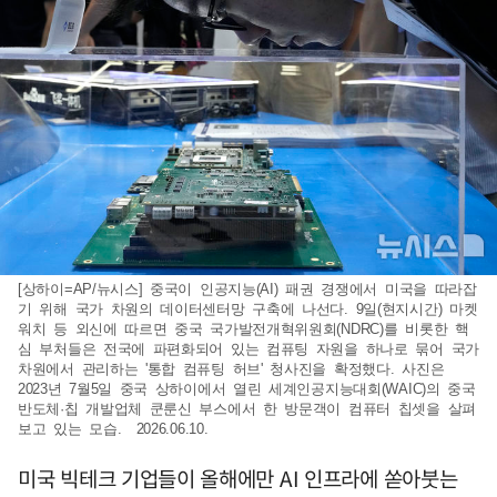
[상하이=AP/뉴시스] 중국이 인공지능(AI) 패권 경쟁에서 미국을 따라잡
기 위해 국가 차원의 데이터센터망 구축에 나선다. 9일(현지시간) 마켓
워치 등 외신에 따르면 중국 국가발전개혁위원회(NDRC)를 비롯한 핵
심 부처들은 전국에 파편화되어 있는 컴퓨팅 자원을 하나로 묶어 국가
차원에서 관리하는 '통합 컴퓨팅 허브' 청사진을 확정했다. 사진은
2023년 7월5일 중국 상하이에서 열린 세계인공지능대회(WAIC)의 중국
반도체·칩 개발업체 쿤룬신 부스에서 한 방문객이 컴퓨터 칩셋을 살펴
보고 있는 모습. 2026.06.10.
미국 빅테크 기업들이 올해에만 AI 인프라에 쏟아붓는