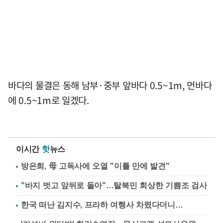
바다의 물결은 동해 남부·중부 앞바다 0.5~1m, 먼바다
에 0.5~1m로 일겠다.
이시간
핫
뉴스
방은희, 母 고독사에 오열 "이틀 만에 발견"
"바지 벗고 앞뒤로 돌아"…탈북민 회상한 기쁨조 검사
한국 떠난 김지수, 프라하 여행사 차렸다더니…