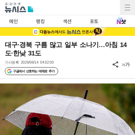
메인
랭킹
섹션
포토
대구·경북 구름 많고 일부 소나기…아침 14
도·한낮 31도
기사등록
2026/06/14 04:02:00
가
가
구글에서 선호하는 매체로 추가