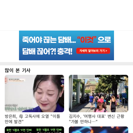
많이 본 기사
방은희, 母 고독사에 오열 "이틀
김지수, '여행사 대표' 변신 근황
만에 발견"
"가볼 만하니…"