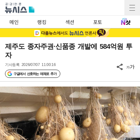
메인
랭킹
섹션
포토
제주도 종자주권·신품종 개발에 584억원 투
자
기사등록
2026/07/07 11:00:16
가
가
구글에서 선호하는 매체로 추가