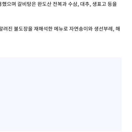
했으며 갈비탕은 완도산 전복과 수삼, 대추, 생표고 등을
알려진 불도장을 재해석한 메뉴로 자연송이와 생선부레, 해