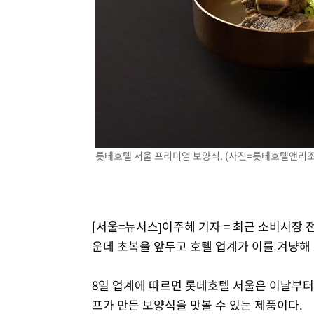
1시간 전 >
[속보] 노원서 40.1도 관측…서울, 2018년 이후 첫 40도
2시간 전 >
[속보]종합특검, '계엄 수용공간 확보' 신용해 前교정본부장 
2시간 전 >
외신들도 주목한 韓축구 파문…"국민적 공분에 수사 재개"
2시간 전 >
11시간 압수수색에 성접대 파문까지…'쑥대밭' 된 축구협회
3시간 전 >
[속보]규제합리화위원회 부위원장에 김태유 서울대 공대 교
후임
롯데호텔 서울 프리미엄 보양식. (사진=롯데호텔앤리조트
[서울=뉴시스]이주혜 기자 = 최근 소비시장
운데 초복을 앞두고 호텔 업계가 이를 겨냥해
8일 업계에 따르면 롯데호텔 서울은 이날부터
프가 만든 보양식을 맛볼 수 있는 제품이다.