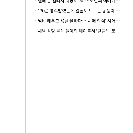
· 엘베 문 열리자 지팡이 '퍽'…노인의 택배기사 폭행 이유
· "20년 병수발했는데 얼굴도 모르는 동생이 유산 절반을"…배다른 형제 상속권 있을까
· 냄비 태우고 욕실 물바다…'치매 의심' 시어머니 검사 권유했다가 '날벼락'
· 새벽 식당 몰래 들어와 테이블서 '쿨쿨'…토사물 남기고 사라진 남성