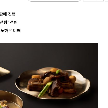
수…이병태
지(종합)
 판매 진행
0.3만개
초선탕' 선봬
 4.1%로
 노하우 더해
말고 과감히
쪽 아웃바
하향
재난지역 선
희망지 못
제 대응"
쳐