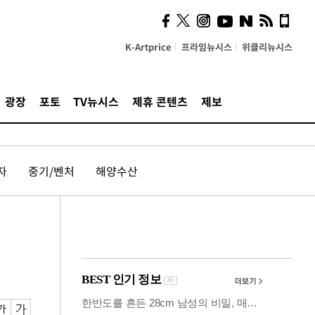
시, 스마트폰 액세서리에
NFC 더했다
K-Artprice
프라임뉴시스
위클리뉴시스
광장
포토
TV뉴시스
제휴 콘텐츠
제보
자
중기/벤처
해양수산
진