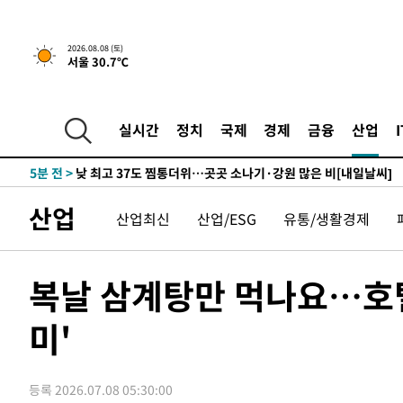
↓
-11128초 전 >
[속보]이 대통령 "부동산 공급 기존 사고방식 매달리지 
실천"
-10213초 전 >
이란, "오만과 '중앙 단일 루트' 합의…북쪽 인바운드·남
2026.08.08 (토)
서울 30.7℃
운드는 임시"
-1781초 전 >
"낮 기온 소폭 하락"…수도권 폭염중대경보, 폭염경보로 
-1745초 전 >
[속보]이 대통령, '호우피해' 안동·의성 관할 4개 면 특별
포
-1708초 전 >
[단독]중수청 지원 검사들, 정원 초과 시 낮은 계급 임용…
실시간
정치
국제
경제
금융
산업
갈 수도
5분 전 >
낮 최고 37도 찜통더위…곳곳 소나기·강원 많은 비[내일날씨]
33분 전 >
SK하이닉스, 용인·청주 팹에 54조 투자…"AI 메모리 수요 선
1시간 전 >
여자배구 이재영·이다영 자매, 아제르바이잔 투란VC 입단
산업
산업최신
산업/ESG
유통/생활경제
1시간 전 >
외국인 심판 성 접대 7경기 들여다보니…한국 축구 '5승 2무'
1시간 전 >
[속보]코스닥, 2.86포인트(0.36%) 내린 798.81마감
1시간 전 >
[속보]코스피, 6200선 약보합…0.60% 내린 6258.77에 마
복날 삼계탕만 먹나요…호
1시간 전 >
[속보]원·달러 환율, 7.7원 내린 1416.1원 마감
미'
1시간 전 >
[속보] 노원서 40.1도 관측…서울, 2018년 이후 첫 40도
2시간 전 >
[속보]종합특검, '계엄 수용공간 확보' 신용해 前교정본부장 
2시간 전 >
외신들도 주목한 韓축구 파문…"국민적 공분에 수사 재개"
등록 2026.07.08 05:30:00
2시간 전 >
11시간 압수수색에 성접대 파문까지…'쑥대밭' 된 축구협회