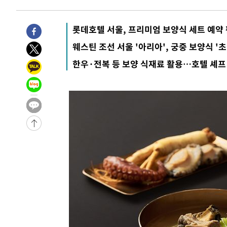
3시간 전 >
[속보]규제합리화위원회 부위원장에 김태유 서울대 공대 교
후임
-18698초 전 >
이강인, 폭염 속 AT마드리드 첫 훈련…80명 식사 대접까
롯데호텔 서울, 프리미엄 보양식 세트 예약
-15837초 전 >
미 사업체 일자리, 7월에 2.3만개 순감하고 그 전 2개월 1
웨스틴 조선 서울 '아리아', 궁중 보양식 '
하향수정 (2보)
-15285초 전 >
[속보] 미 사업체, 일자리 7월에 2.3만 개 줄어…실업률은
한우·전복 등 보양 식재료 활용…호텔 셰프
↓
-11148초 전 >
[속보]이 대통령 "부동산 공급 기존 사고방식 매달리지 
실천"
-10233초 전 >
이란, "오만과 '중앙 단일 루트' 합의…북쪽 인바운드·남
운드는 임시"
-1801초 전 >
"낮 기온 소폭 하락"…수도권 폭염중대경보, 폭염경보로 
-1765초 전 >
[속보]이 대통령, '호우피해' 안동·의성 관할 4개 면 특별
포
-1728초 전 >
[단독]중수청 지원 검사들, 정원 초과 시 낮은 계급 임용…
갈 수도
5분 전 >
낮 최고 37도 찜통더위…곳곳 소나기·강원 많은 비[내일날씨]
33분 전 >
SK하이닉스, 용인·청주 팹에 54조 투자…"AI 메모리 수요 선
1시간 전 >
여자배구 이재영·이다영 자매, 아제르바이잔 투란VC 입단
1시간 전 >
외국인 심판 성 접대 7경기 들여다보니…한국 축구 '5승 2무'
1시간 전 >
[속보]코스닥, 2.86포인트(0.36%) 내린 798.81마감
1시간 전 >
[속보]코스피, 6200선 약보합…0.60% 내린 6258.77에 마
1시간 전 >
[속보]원·달러 환율, 7.7원 내린 1416.1원 마감