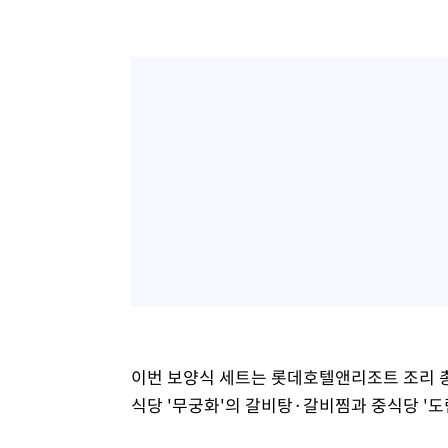
이번 보양식 세트는 롯데호텔앤리조트 조리 
식당 '무궁화'의 갈비탕·갈비찜과 중식당 '