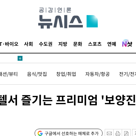
말고 과감히
쪽 아웃바
하향
재난지역 선
희망지 못
IT·바이오
사회
수도권
지방
문화
스포츠
연예
제 대응"
패션/뷰티
음식/맛집
창업/취업
자동차/항공
전기/전
쳐
텔서 즐기는 프리미엄 '보양
기소
구글에서 선호하는 매체로 추가