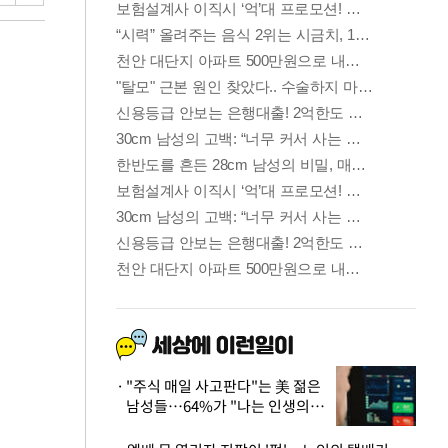
"주식 매일 사고판다"는 美 젊은
남성들…64%가 "나는 인생의
패배자“