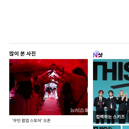
많이 본 사진
컴백하는 스키즈
지석천 뒤덮은 
'무민 팝업 스토어' 오픈