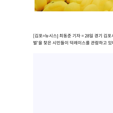
-20540초 전 >
[속보]원·달러 환율, 7.7원 내린 1416.1원 마감
-20429초 전 >
[속보] 노원서 40.1도 관측…서울, 2018년 이후 첫 40도
-17519초 전 >
[속보]종합특검, '계엄 수용공간 확보' 신용해 前교정본
-16392초 전 >
외신들도 주목한 韓축구 파문…"국민적 공분에 수사 재개
-16363초 전 >
11시간 압수수색에 성접대 파문까지…'쑥대밭' 된 축구
[김포=뉴시스] 최동준 기자 = 28일 경기 김
-15385초 전 >
[속보]규제합리화위원회 부위원장에 김태유 서울대 공대
벌'을 찾은 시민들이 덕레이스를 관람하고 있다. 2
병태 후임
-11743초 전 >
[속보]국힘 윤리위, '돌려차기 발언' 진종오·서범수 징계
-7068초 전 >
[속보] 7월 중국 수출 23.9%↑ 수입 27.5%↑…무역총액 
-4228초 전 >
[속보]'채상병 순직 책임' 임성근, 항소심도 징역 3년
-4094초 전 >
[속보]종합특검, '관저이전 봐주기 감사' 유병호 구속기소
-694초 전 >
민주 콩고 에볼라환자 4천명 돌파, 4053명 발생 1850명 사