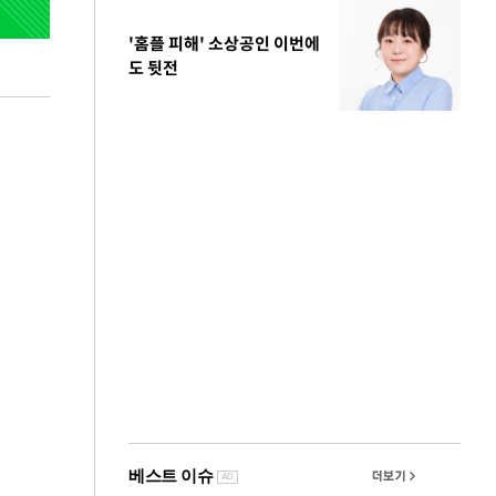
'홈플 피해' 소상공인 이번에
도 뒷전