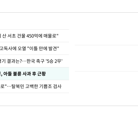
에 산 서초 건물 450억에 매물로"
고독사에 오열 "이틀 만에 발견"
경기 결과는?…한국 축구 '5승 2무'
 아들 불륜 사과 후 근황
뒤로"…탈북민 고백한 기쁨조 검사