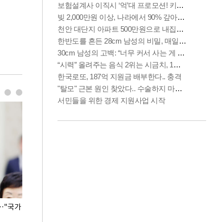
…"국가
홈플러스, 67개 점포 가오픈… 13일 정식 개장
오세훈 서울시장,
환경 점검