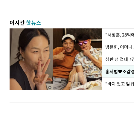
이시간
핫뉴스
"서장훈, 28억
방은희, 어머니 
심판 성 접대 7
홍서범♥조갑경,
"바지 벗고 앞