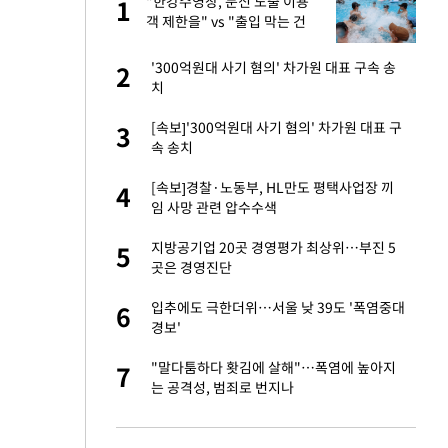
건물
"한강수영장, 문신 노출 이용
1
1
객 제한을" vs "출입 막는 건
명백한 차별"
련 직접 해봤습니
'300억원대 사기 혐의' 차가원 대표 구속 송
2
2
'완벽 소화'
치
친구들과 연락 끊어"
[속보]'300억원대 사기 혐의' 차가원 대표 구
3
3
속 송치
·국가대표 병행하더
[속보]경찰·노동부, HL만도 평택사업장 끼
4
4
임 사망 관련 압수수색
 분기배당 결정…3
지방공기업 20곳 경영평가 최상위…부진 5
5
5
표
곳은 경영진단
75원 분기 배
입추에도 극한더위…서울 낮 39도 '폭염중대
6
6
방안 확정"
경보'
용객 제한을" vs
"말다툼하다 홧김에 살해"…폭염에 높아지
7
7
"
는 공격성, 범죄로 번지나