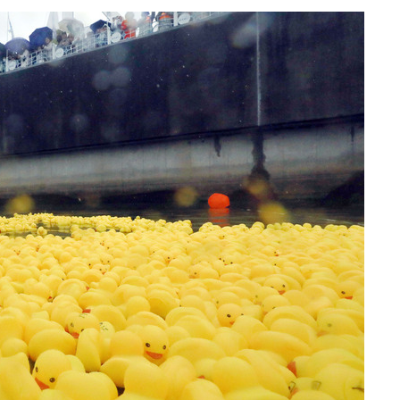
협회
 교수…이
 절차 개시
25.3%↑
망
 하향
별재난지역
…희망지 못
날씨]
요 선제 대
단
무'
 마쳐