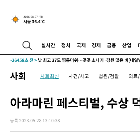
2026.08.07 (금)
서울 36.4℃
-694초 전 >
민주 콩고 에볼라환자 4천명 돌파, 4053명 발생 1850명 사
-28560초 전 >
"낮 기온 소폭 하락"…수도권 폭염중대경보, 폭염경보로
-28524초 전 >
[속보]이 대통령, '호우피해' 안동·의성 관할 4개 면 특
실시간
정치
국제
경제
금융
산업
선포
-28487초 전 >
[단독]중수청 지원 검사들, 정원 초과 시 낮은 계급 임용
갈 수도
-26458초 전 >
낮 최고 37도 찜통더위…곳곳 소나기·강원 많은 비[내일
-24764초 전 >
SK하이닉스, 용인·청주 팹에 54조 투자…"AI 메모리 수
사회
사회최신
사건/사고
법원/검찰
의료
응"
-21620초 전 >
여자배구 이재영·이다영 자매, 아제르바이잔 투란VC 입
-20873초 전 >
외국인 심판 성 접대 7경기 들여다보니…한국 축구 '5승 2
-20607초 전 >
[속보]코스닥, 2.86포인트(0.36%) 내린 798.81마감
아라마린 페스티벌, 수상 
-20560초 전 >
[속보]코스피, 6200선 약보합…0.60% 내린 6258.77에
-20540초 전 >
[속보]원·달러 환율, 7.7원 내린 1416.1원 마감
등록 2023.05.28 13:10:38
-20429초 전 >
[속보] 노원서 40.1도 관측…서울, 2018년 이후 첫 40도
-17519초 전 >
[속보]종합특검, '계엄 수용공간 확보' 신용해 前교정본
-16392초 전 >
외신들도 주목한 韓축구 파문…"국민적 공분에 수사 재개