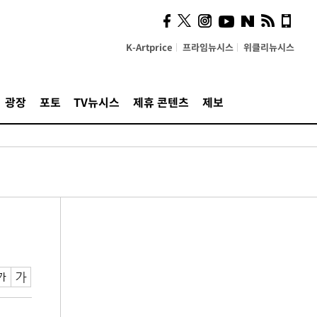
K-Artprice
프라임뉴시스
위클리뉴시스
광장
포토
TV뉴시스
제휴 콘텐츠
제보