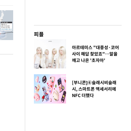
피플
아르테미스 "대중성·코어
사이 해답 찾았죠"…알을
깨고 나온 '초자아'
[부니콘]⑥슬래시비슬래
시, 스마트폰 액세서리에
NFC 더했다