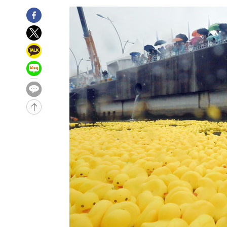
-16363초 전 >
11시간 압수수색에 성접대 파문까지…'쑥대밭' 된 축구
-15385초 전 >
[속보]규제합리화위원회 부위원장에 김태유 서울대 공대
병태 후임
-11743초 전 >
[속보]국힘 윤리위, '돌려차기 발언' 진종오·서범수 징계
-7068초 전 >
[속보] 7월 중국 수출 23.9%↑ 수입 27.5%↑…무역총액 
-4228초 전 >
[속보]'채상병 순직 책임' 임성근, 항소심도 징역 3년
-4094초 전 >
[속보]종합특검, '관저이전 봐주기 감사' 유병호 구속기소
-694초 전 >
민주 콩고 에볼라환자 4천명 돌파, 4053명 발생 1850명 사
-28560초 전 >
"낮 기온 소폭 하락"…수도권 폭염중대경보, 폭염경보로
-28524초 전 >
[속보]이 대통령, '호우피해' 안동·의성 관할 4개 면 특
선포
-28487초 전 >
[단독]중수청 지원 검사들, 정원 초과 시 낮은 계급 임용
갈 수도
-26458초 전 >
낮 최고 37도 찜통더위…곳곳 소나기·강원 많은 비[내일
-24764초 전 >
SK하이닉스, 용인·청주 팹에 54조 투자…"AI 메모리 수
응"
-21620초 전 >
여자배구 이재영·이다영 자매, 아제르바이잔 투란VC 입
-20873초 전 >
외국인 심판 성 접대 7경기 들여다보니…한국 축구 '5승 2
-20607초 전 >
[속보]코스닥, 2.86포인트(0.36%) 내린 798.81마감
-20560초 전 >
[속보]코스피, 6200선 약보합…0.60% 내린 6258.77에