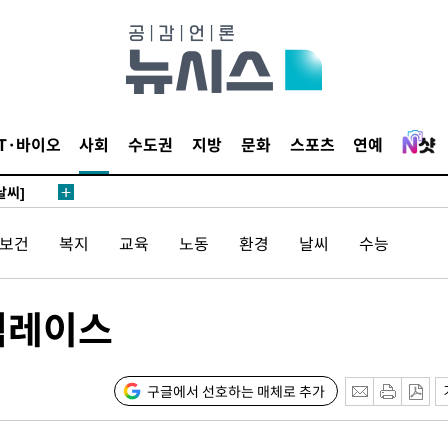
망
 하향
별재난지역
IT·바이오
사회
수도권
지방
문화
스포츠
연예
…희망지 못
날씨]
요 선제 대
/보건
복지
교육
노동
환경
날씨
수능
단
무'
덕레이스
 마쳐
구글에서 선호하는 매체로 추가
부장 기소
"