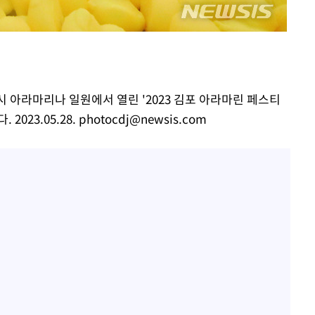
"서장훈, 28억에 산 서초 
1
450억에 매물로"
"여군 지원 막힌 UDT 훈
2
부장 기소
다"…707 출신 女유튜버 
"
전현무 "전 연인 집착에 
3
협회
포시 아라마리나 일원에서 열린 '2023 김포 아라마린 페스티
 교수…이
023.05.28.
photocdj@newsis.com
박찬민 딸 박민하, 배우
4
 절차 개시
니…여유로운 근황 공개
25.3%↑
SK하이닉스, 주당 375원
5
분기 중 추가 주주환원 발
망
[속보]SK하이닉스, 주당 3
6
당…"3분기 중 주주환원 
"한강수영장, 문신 노출 이
7
"출입 막는 건 명백한 차별