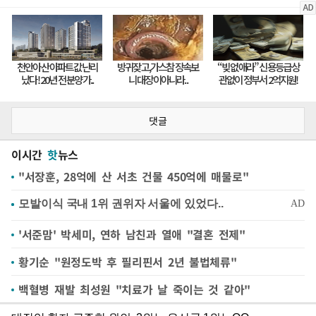
댓글
이시간
핫
뉴스
"서장훈, 28억에 산 서초 건물 450억에 매물로"
'서준맘' 박세미, 연하 남친과 열애 "결혼 전제"
황기순 "원정도박 후 필리핀서 2년 불법체류"
백혈병 재발 최성원 "치료가 날 죽이는 것 같아"