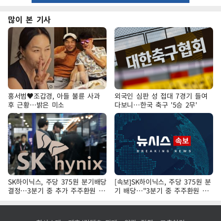
많이 본 기사
홍서범♥조갑경, 아들 불륜 사과
외국인 심판 성 접대 7경기 들여
후 근황…밝은 미소
다보니…한국 축구 '5승 2무'
SK하이닉스, 주당 375원 분기배당
[속보]SK하이닉스, 주당 375원 분
결정…3분기 중 추가 주주환원 발
기 배당…"3분기 중 주주환원 방
표
안 확정"