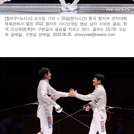
[항저우=뉴시스] 조수정 기자 = 25일(현지시간) 중국 항저우 전자대학
체육관에서 열린 2022 항저우 아시안게임 펜싱 남자 사브르 결승, 한
국 오상욱(왼쪽)이 구본길과 결승을 치르고 있다. 결과는 15-7로 오상
욱 금메달, 구본길 은메달. 2023.09.25.
chocrystal@newsis.com