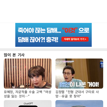
많이 본 기사
유혜정, 자궁적출 수술 고백 "여성
김정렬 "친형 군대서 구타로 사
성을 잃는 것이…"
망…유골 못 찾아"