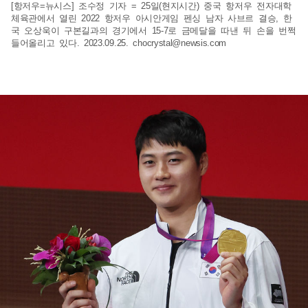
[항저우=뉴시스] 조수정 기자 = 25일(현지시간) 중국 항저우 전자대학
체육관에서 열린 2022 항저우 아시안게임 펜싱 남자 사브르 결승, 한
국 오상욱이 구본길과의 경기에서 15-7로 금메달을 따낸 뒤 손을 번쩍
들어올리고 있다. 2023.09.25.
chocrystal@newsis.com