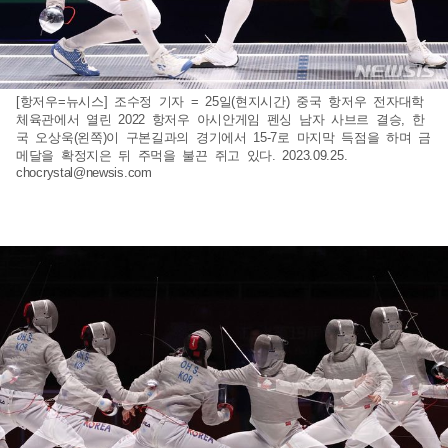
[항저우=뉴시스] 조수정 기자 = 25일(현지시간) 중국 항저우 전자대학
체육관에서 열린 2022 항저우 아시안게임 펜싱 남자 사브르 결승, 한
국 오상욱(왼쪽)이 구본길과의 경기에서 15-7로 마지막 득점을 하며 금
메달을 확정지은 뒤 주먹을 불끈 쥐고 있다. 2023.09.25.
chocrystal@newsis.com