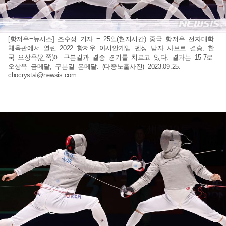
[항저우=뉴시스] 조수정 기자 = 25일(현지시간) 중국 항저우 전자대학
체육관에서 열린 2022 항저우 아시안게임 펜싱 남자 사브르 결승, 한
국 오상욱(왼쪽)이 구본길과 결승 경기를 치르고 있다. 결과는 15-7로
오상욱 금메달, 구본길 은메달. (다중노출사진) 2023.09.25.
chocrystal@newsis.com