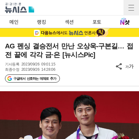
메인
랭킹
섹션
포토
AG 펜싱 결승전서 만난 오상욱-구본길… 접
전 끝에 각각 금·은 [뉴시스Pic]
기사등록
2023/09/26 09:01:15
가
가
최종수정
2023/09/26 14:28:06
구글에서 선호하는 매체로 추가