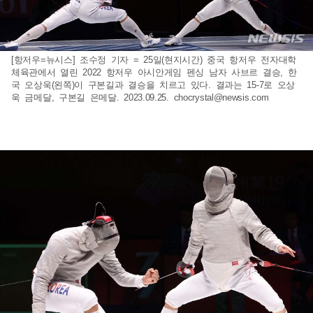
[항저우=뉴시스] 조수정 기자 = 25일(현지시간) 중국 항저우 전자대학
체육관에서 열린 2022 항저우 아시안게임 펜싱 남자 사브르 결승, 한
국 오상욱(왼쪽)이 구본길과 결승을 치르고 있다. 결과는 15-7로 오상
욱 금메달, 구본길 은메달. 2023.09.25.
chocrystal@newsis.com