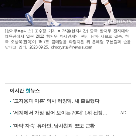
[항저우=뉴시스] 조수정 기자 = 25일(현지시간) 중국 항저우 전자대학
체육관에서 열린 2022 항저우 아시안게임 펜싱 남자 사브르 결승, 한
국 오상욱(왼쪽)이 15-7로 금메달을 확정지은 뒤 은메달 구본길과 손을
맞대고 있다. 2023.09.25.
chocrystal@newsis.com
이시간
핫
뉴스
'고지용과 이혼' 의사 허양임, 새 출발했다
'마약 자숙' 유아인, 남사친과 뽀뽀 근황