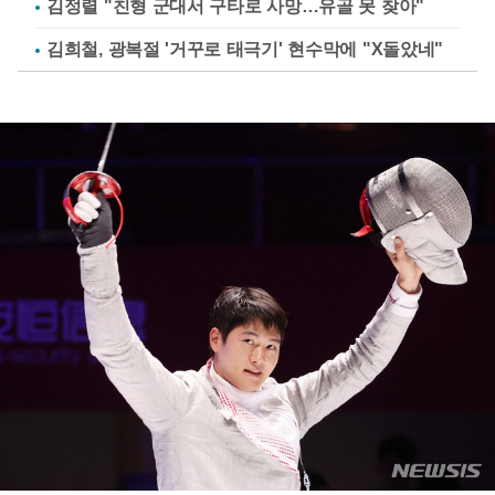
김정렬 "친형 군대서 구타로 사망…유골 못 찾아"
김희철, 광복절 '거꾸로 태극기' 현수막에 "X돌았네"