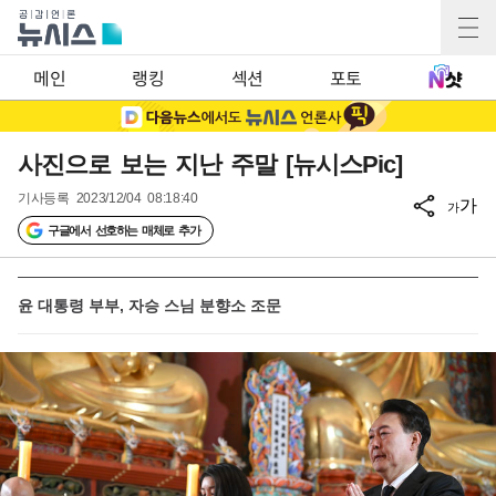
메인
랭킹
섹션
포토
사진으로 보는 지난 주말 [뉴시스Pic]
기사등록
2023/12/04 08:18:40
가
가
구글에서 선호하는 매체로 추가
윤 대통령 부부, 자승 스님 분향소 조문