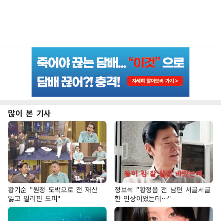
많이 본 기사
황기순 "원정 도박으로 전 재산
정보석 "황정음 전 남편 서글서글
잃고 필리핀 도피"
한 인상이었는데…"