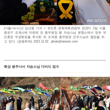
[서울=뉴시스] 김선웅 기자 = 유인촌 문화체육관광부 장관이 2일 서울
종로구 조계사에 마련된 전 총무원장 故 자승스님 분향소에서 정부 국
민훈장 무궁화장을 추서한 뒤 조계종 총무원장 진우스님과 합장을 하
고 있다. (공동취재) 2023.12.02.
photo@newsis.com
화성 용주사서 자승스님 다비식 엄수