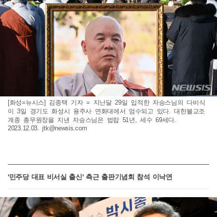
[화성=뉴시스] 김종택 기자 = 지난달 29일 입적한 자승스님의 다비식
이 3일 경기도 화성시 용주사 연화대에서 엄수되고 있다. 대한불교조
계종 총무원장을 지낸 자승스님은 법랍 51년, 세수 69세다.
2023.12.03.
jtk@newsis.com
'민주당 대표 비서실 출신' 측근 출판기념회 참석 이낙연