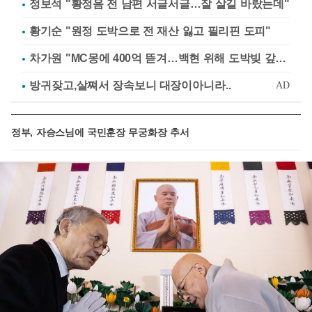
정보석 "황정음 전 남편 서글서글…잘 살길 바랐는데"
황기순 "원정 도박으로 전 재산 잃고 필리핀 도피"
차가원 "MC몽에 400억 뜯겨…백현 위해 도박빚 갚아줘"
정부, 자승스님에 국민훈장 무궁화장 추서