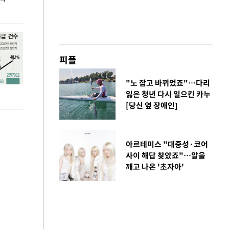
공급대책 윤곽
피플
"노 잡고 바뀌었죠"…다리
잃은 청년 다시 일으킨 카누
[당신 옆 장애인]
아르테미스 "대중성·코어
사이 해답 찾았죠"…알을
깨고 나온 '초자아'