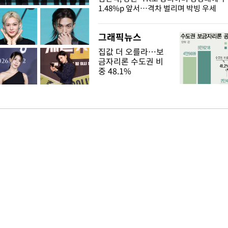
1.48%p 앞서…격차 벌리며 박빙 우세
그래픽뉴스
집값 더 오를라…보
금자리론 수도권 비
중 48.1%