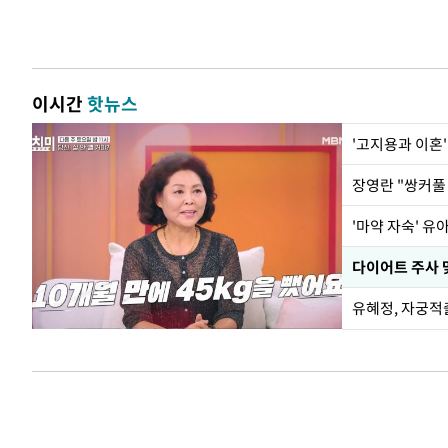
이시간
핫뉴스
'고지용과 이혼'
'마약 자숙' 유
유혜정, 자궁적