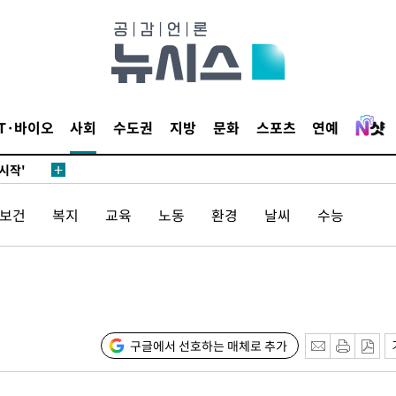
발로 부상
되길"
IT·바이오
사회
수도권
지방
문화
스포츠
연예
시작'
승리…정청래
/보건
복지
교육
노동
환경
날씨
수능
청래
청래 승리
7%·정청래
2%·김민석
0.30%
구글에서 선호하는 매체로 추가
 차에 첫
'