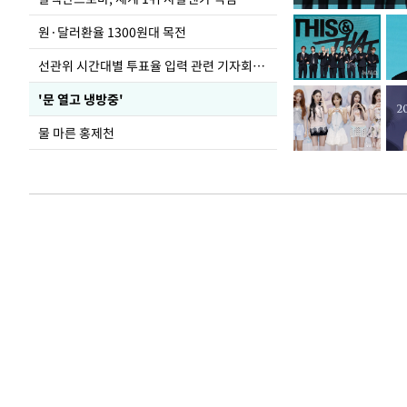
도
원·달러환율 1300원대 목전
선관위 시간대별 투표율 입력 관련 기자회견하는 주진우 의원
'문 열고 냉방중'
물 마른 홍제천