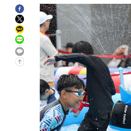
-7351초 전 >
손흥민, 68분 뛰고 2경기 침묵…LAFC, 톨루카에 1-0 승리
-6623초 전 >
'2경기 연속 침묵' 손흥민, 톨루카전 68분만 뛰고 슈팅 0개
-5375초 전 >
이강인, 오늘 서울서 AT마드리드 입단식…'전례 없는 특급
2시간 전 >
'여긴 20도, 저긴 50도'…열화상 카메라로 본 폭염 저감시설 
2시간 전 >
콜롬비아 신임 우파 대통령 취임 하루만에 차량폭탄 폭발 사건
4시간 전 >
튀르키예 외무장관, "메카 3국 방위협정은 이란이 목표 아냐 "
4시간 전 >
이군이 불법 군시설 건설한 레바논 남부에서 레바논군 3명 폭
-31251초 전 >
네타냐후, 트럼프의 가자 평화 2차 15개조 평화안 '거부'
-27847초 전 >
이강인 ATM 입단식에 '상암벌 들썩'…"세계적인 선수 
-26843초 전 >
태풍 돌핀, 중 저장성 타이저우시 해안에 상륙 (1보)
-24189초 전 >
AT마드리드 데뷔 앞둔 이강인, 맨시티전 선발 대신 '벤치 
-22819초 전 >
[속보]與 강원·TK 당원투표 합산 김민석 48.54%로 
44.40%
-22153초 전 >
與 강원·TK 당원투표 합산 김민석 46.01%로 승리…정
44.53%
-21993초 전 >
[속보]與전대 권리당원투표…강원·경북 김민석, 대구 정
-21800초 전 >
[속보]與 당대표 경선, 경북 권리당원 투표 김민석 47.3
45.71%
-21702초 전 >
[속보]與 당대표 경선, 대구 권리당원 투표 정청래 47.8