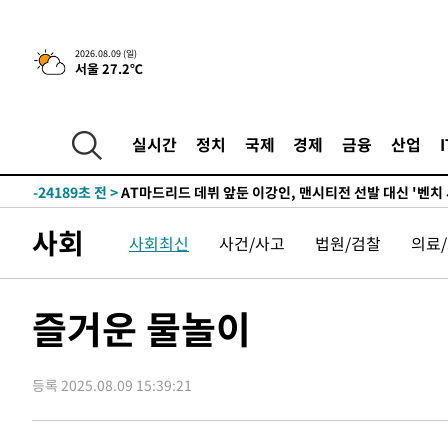
2026.08.09 (일)
서울 27.2℃
4시간 전 >
이군이 불법 군시설 건설한 레바논 남부에서 레바논군 3명 폭
-31251초 전 >
네타냐후, 트럼프의 가자 평화 2차 15개조 평화안 '거부'
-27847초 전 >
이강인 ATM 입단식에 '상암벌 들썩'…"세계적인 선수 
실시간
정치
국제
경제
금융
산업
-26843초 전 >
태풍 돌핀, 중 저장성 타이저우시 해안에 상륙 (1보)
-24189초 전 >
AT마드리드 데뷔 앞둔 이강인, 맨시티전 선발 대신 '벤치 
-22819초 전 >
[속보]與 강원·TK 당원투표 합산 김민석 48.54%로 
사회
사회최신
사건/사고
법원/검찰
의료
44.40%
-22153초 전 >
與 강원·TK 당원투표 합산 김민석 46.01%로 승리…정
44.53%
-21993초 전 >
[속보]與전대 권리당원투표…강원·경북 김민석, 대구 정
-21800초 전 >
[속보]與 당대표 경선, 경북 권리당원 투표 김민석 47.3
즐거운 물놀이
45.71%
-21702초 전 >
[속보]與 당대표 경선, 대구 권리당원 투표 정청래 47.8
46.35%
-21499초 전 >
[속보]與 당대표 경선, 강원 권리당원 투표 김민석 승리…5
득표
등록 2025.08.09 15:39:21
-19417초 전 >
"일본축구협회, 대한축구협회 성 접대 의혹 심판 조사"
-12059초 전 >
[속보]장은수, KLPGA 제주삼다수 역전 우승…데뷔 10년
정상
-7424초 전 >
"얼마나 더웠으면"…안동 물길공원서 헤엄친 구렁이 '소동