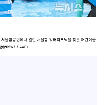
한정수 "황정민 선배만 피
1
해…떳떳하면 신분 공개하
0.30%
LAFC 손흥민, 리그스컵 
2
 차에 첫
격…득점포 재가동 도전
'
이강인, 오늘 서울서 AT
3
(종합)
식…'전례 없는 특급대우'
마포구 서울함공원에서 열린 서울함 워터피크닉을 찾은 어린이들
제니, 동거 여부 물음에 
4
대우'
g@newsis.com
웃음
'온도차'
'여긴 20도, 저긴 50도
5
폭염 저감시설 '온도차'
 밝혀
발로 부상
사우디 남서부 아람코 자
6
손흥민, 68분 뛰고 2경기 
7
카에 1-0 승리(종합)