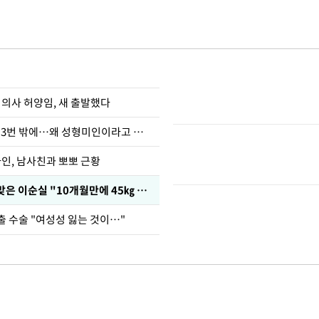
 의사 허양임, 새 출발했다
장영란 "쌍커풀 3번 밖에…왜 성형미인이라고 하냐"
아인, 남사친과 뽀뽀 근황
다이어트 주사 맞은 이순실 "10개월만에 45㎏ 감량"
출 수술 "여성성 잃는 것이…"