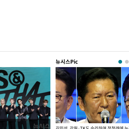
뉴시스Pic
 드러난 홍제천…물고기 떼죽음
김민석, 강원·TK도 승리하며 정청래에 