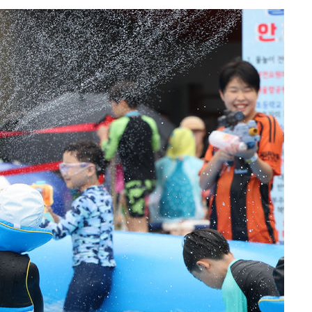
(종합)
대우'
'온도차'
 밝혀
발로 부상
되길"
시작'
승리…정청래
청래
청래 승리
7%·정청래
2%·김민석