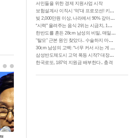
누적
용산·강남·서초 유휴부지까지…세제 이은 '영끌'
폭염 속 주말 풍