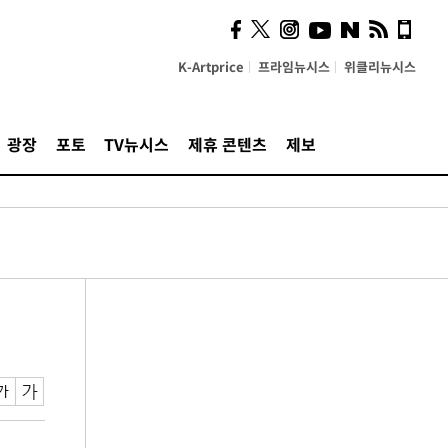
K-Artprice
프라임뉴시스
위클리뉴시스
광장
포토
TV뉴시스
제휴 콘텐츠
제보