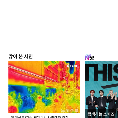
많이 본 사진
컴백하는 스키즈
극한 폭염에 바닥
알렉산드로바, 세계 1위 사발렌카 격침