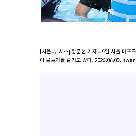
46.35%
-21499초 전 >
[속보]與 당대표 경선, 강원 권리당원 투표 김민석 승리…5
득표
-19417초 전 >
"일본축구협회, 대한축구협회 성 접대 의혹 심판 조사"
-12059초 전 >
[속보]장은수, KLPGA 제주삼다수 역전 우승…데뷔 10년
정상
-7424초 전 >
"얼마나 더웠으면"…안동 물길공원서 헤엄친 구렁이 '소동
-7351초 전 >
손흥민, 68분 뛰고 2경기 침묵…LAFC, 톨루카에 1-0 승리
-6623초 전 >
'2경기 연속 침묵' 손흥민, 톨루카전 68분만 뛰고 슈팅 0개
[서울=뉴시스] 황준선 기자 = 9일 서울 
-5375초 전 >
이강인, 오늘 서울서 AT마드리드 입단식…'전례 없는 특급
이 물놀이를 즐기고 있다. 2025.08.09.
hwan
2시간 전 >
'여긴 20도, 저긴 50도'…열화상 카메라로 본 폭염 저감시설 
2시간 전 >
콜롬비아 신임 우파 대통령 취임 하루만에 차량폭탄 폭발 사건
4시간 전 >
튀르키예 외무장관, "메카 3국 방위협정은 이란이 목표 아냐 "
4시간 전 >
이군이 불법 군시설 건설한 레바논 남부에서 레바논군 3명 폭