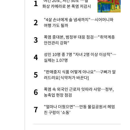
'여긴 20도, 저긴 50도'…열
1
1
라"
화상 카메라로 본 폭염 저감시
설 '온도차'
톨루카전 선발 출
"4살 손녀에게 술 냄새까지"…시어머니와
2
2
여행 가도 될까
마드리드 입단
폭염 중대본, 범정부 대응 점검…"취약계층
3
3
안전관리 강화"
"여기까지만 하자"
성인 10명 중 7명 "자녀 2명 이상 이상적"…
4
4
실제는 1.07명
'…열화상 카메라로 본
"판매중지 식품 어떻게 아나요"…구삐가 알
5
5
려드려요[식약처가 바꾼다]
잔 정유시설서 화재
폭염 속 외국인 근로자 잇따라 사망…정부,
6
6
농축업 현장 점검
침묵…LAFC, 톨루
"얼마나 더웠으면"…안동 물길공원서 헤엄
7
7
친 구렁이 '소동'