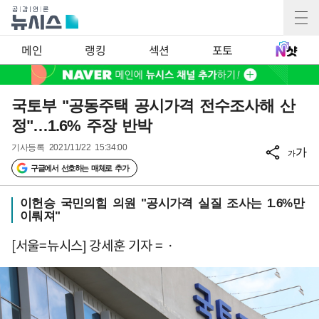
메인
랭킹
섹션
포토
국토부 "공동주택 공시가격 전수조사해 산
정"…1.6% 주장 반박
기사등록
2021/11/22 15:34:00
가
가
구글에서 선호하는 매체로 추가
이헌승 국민의힘 의원 "공시가격 실질 조사는 1.6%만
이뤄져"
[서울=뉴시스] 강세훈 기자 = ·