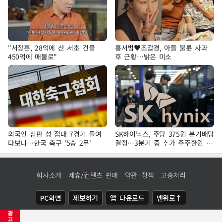
"서장훈, 28억에 산 서초 건물
홍서범♥조갑경, 아들 불륜 사과
450억에 매물로"
후 근황…밝은 미소
외국인 심판 성 접대 7경기 들여
SK하이닉스, 주당 375원 분기배당
다보니…한국 축구 '5승 2무'
결정…3분기 중 추가 주주환원 발
표
회사소개
제휴/컨텐츠 판매
약관·정책
고충처리
PC화면
제보하기
앱 다운로드
맨위로↑
광
COPYRIGHTⓒ
NEWSIS
ALL RIGHTS RESERVED.
고