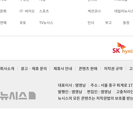
문화
IT·바이오
스포츠
섹션코너
데일리뉴시
연예
포토
TV뉴시스
인사
부고
동정
회사소개
광고 · 제휴 문의
제휴사 안내
콘텐츠 판매
저작권 규약
고
대표이사 : 염영남
주소 : 서울 중구 퇴계로 1
발행인 : 염영남
편집인 : 염영남
고충처리인
뉴시스의 모든 콘텐츠는 저작권법의 보호를 받는 바, 무