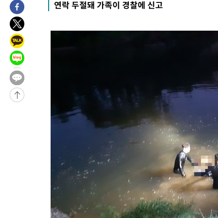
연락 두절돼 가족이 경찰에 신고
-28798초 전 >
손흥민, 68분 뛰고 2경기 침묵…LAFC, 톨루카에 1-0 승리(종합
-28070초 전 >
'2경기 연속 침묵' 손흥민, 톨루카전 68분만 뛰고 슈팅 0개
-26822초 전 >
이강인, 오늘 서울서 AT마드리드 입단식…'전례 없는 특급대우
-13704초 전 >
'여긴 20도, 저긴 50도'…열화상 카메라로 본 폭염 저감시설 '
차'
-13175초 전 >
콜롬비아 신임 우파 대통령 취임 하루만에 차량폭탄 폭발 사건
-6769초 전 >
튀르키예 외무장관, "메카 3국 방위협정은 이란이 목표 아냐 " 
-3977초 전 >
이군이 불법 군시설 건설한 레바논 남부에서 레바논군 3명 폭발로
상
-1095초 전 >
[속보]美중부 사령관, 이스라엘 긴급방문 다중화된 전선 상황 논
14분 전 >
美 국방부, 켄달 전 공군장관 보안허가 취소…“에어포스원 기밀정보,
론 누출”
14분 전 >
‘축구의 신’ 아르헨티나 축구 선수 메시의 부친 지병 별세
14분 전 >
“美 이란전 무기 소진…북한과 분쟁시 주한 미군 취약해질 수 있어”