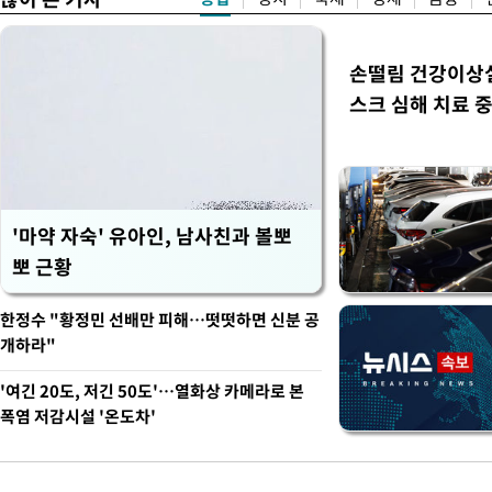
손떨림 건강이상
스크 심해 치료 중
'마약 자숙' 유아인, 남사친과 볼뽀
뽀 근황
한정수 "황정민 선배만 피해…떳떳하면 신분 공
개하라"
'여긴 20도, 저긴 50도'…열화상 카메라로 본
폭염 저감시설 '온도차'