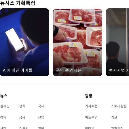
뉴시스 기획특집
AI에 빠진 아이들
폭염 속 경제는
형사사법 
뉴스
광장
실시간
정치
국제
기자수첩
스토리칼럼
경제
금융
산업
아트클럽
기고
사회
수도권
지방
인터뷰
기획특집