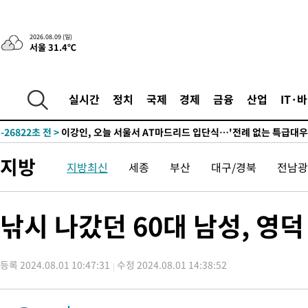
2026.08.09 (일)
서울 31.4℃
14분 전 >
“美 이란전 무기 소진…북한과 분쟁시 주한 미군 취약해질 수 있어”
-28871초 전 >
"얼마나 더웠으면"…안동 물길공원서 헤엄친 구렁이 '소동'
-28798초 전 >
손흥민, 68분 뛰고 2경기 침묵…LAFC, 톨루카에 1-0 승리(종합
실시간
정치
국제
경제
금융
산업
IT·
-28070초 전 >
'2경기 연속 침묵' 손흥민, 톨루카전 68분만 뛰고 슈팅 0개
-26822초 전 >
이강인, 오늘 서울서 AT마드리드 입단식…'전례 없는 특급대우
-13704초 전 >
'여긴 20도, 저긴 50도'…열화상 카메라로 본 폭염 저감시설 '
지방
지방최신
세종
부산
대구/경북
전남광
차'
-13175초 전 >
콜롬비아 신임 우파 대통령 취임 하루만에 차량폭탄 폭발 사건
-6769초 전 >
튀르키예 외무장관, "메카 3국 방위협정은 이란이 목표 아냐 " 
-3977초 전 >
이군이 불법 군시설 건설한 레바논 남부에서 레바논군 3명 폭발로
낚시 나갔던 60대 남성, 영덕
상
-1095초 전 >
[속보]美중부 사령관, 이스라엘 긴급방문 다중화된 전선 상황 논
14분 전 >
美 국방부, 켄달 전 공군장관 보안허가 취소…“에어포스원 기밀정보,
론 누출”
등록 2024.08.01 10:47:31
수정 2024.08.01 14:38:52
14분 전 >
‘축구의 신’ 아르헨티나 축구 선수 메시의 부친 지병 별세
14분 전 >
“美 이란전 무기 소진…북한과 분쟁시 주한 미군 취약해질 수 있어”
-28871초 전 >
"얼마나 더웠으면"…안동 물길공원서 헤엄친 구렁이 '소동'