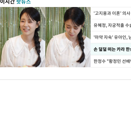
이시간
핫뉴스
'고지용과 이혼' 의사
유혜정, 자궁적출 수
'마약 자숙' 유아인,
손 덜덜 떠는 카라 