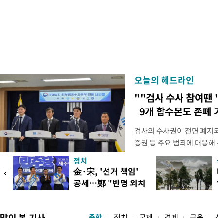
오늘의 헤드라인
""검사 수사 참여땐 
9개 합수본도 존폐 
검사의 수사권이 전면 폐지
증권 등 주요 범죄에 대응해
새로운 쟁점으로 떠올랐다. 
정치
여 근거가 사라지면서 현행
피
金·宋, '선거 책임'
이다. 9일 법조계에 따르면
공세…鄭 "반명 외치
사의 수사권이 박탈되면서, 
며 분열"
은 법적
많이 본 기사
종합
정치
국제
경제
금융