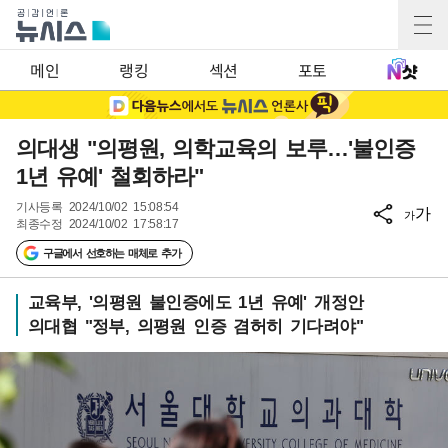
메인
랭킹
섹션
포토
의대생 "의평원, 의학교육의 보루…'불인증
1년 유예' 철회하라"
기사등록
2024/10/02 15:08:54
가
가
최종수정
2024/10/02 17:58:17
구글에서 선호하는 매체로 추가
교육부, '의평원 불인증에도 1년 유예' 개정안
의대협 "정부, 의평원 인증 겸허히 기다려야"