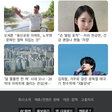
오세훈 "용산공원 아파트, 노무현
"손 떨림 포착"…카라 한승연, 건
·문재인 철학 뒤집는 것"
강 괜찮나 팬들 '걱정'
'덜 똘똘한 한 채' 시대 오나…20
김희철, 거꾸로 걸린 광복절 태극
억대 아파트에 쏠리는 관심[세제
기 현수막에 "X돌았네"
개편, 그 이후②]
회사소개
제휴/컨텐츠 판매
약관·정책
고충처리
PC화면
제보하기
앱 다운로드
맨위로↑