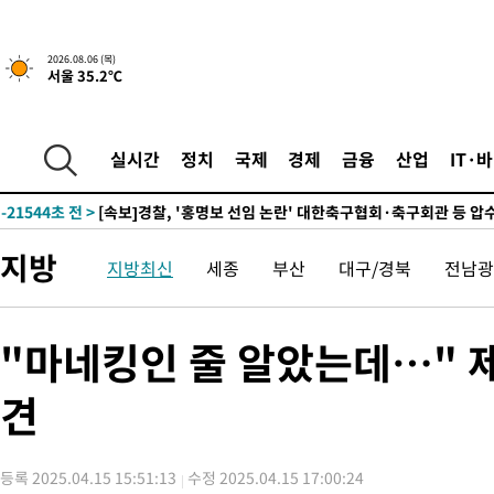
4시간 전 >
[속보] "이란-오만, 호르무즈 해협 통행 항로 합의" 이란 외무부 대
-26712초 전 >
내일까지 39도 '펄펄'…기상청 "태풍 지나며 폭염 잠시 꺾인다
2026.08.06 (목)
서울 35.2℃
-26349초 전 >
트럼프, 한국계 진보 주지사 후보 맹공…"공산주의가 최대 위협
-26327초 전 >
"美간섭에 합의 지연"…트럼프, '이란 호르무즈 통제권' 수용
-22847초 전 >
[속보]산업장관 "李정부, 원전 반대 안해…안정 전력 위해 불가
실시간
정치
국제
경제
금융
산업
IT·
-21544초 전 >
[속보]경찰, '홍명보 선임 논란' 대한축구협회·축구회관 등 압
색
-20931초 전 >
[속보]산업장관 "美무역법 제301조 과잉생산 결과 발표 8월 중
상
-20724초 전 >
[속보]코스피 매도사이드카 발동…4%대 급락
지방
지방최신
세종
부산
대구/경북
전남광
-19996초 전 >
[속보]전남광주 초대 시민추천 부시장에 백승주·윤난실
-17557초 전 >
서울 열대야 15일째 지속…비공식 '초열대야' 30도 넘어
-16124초 전 >
[속보]코스닥, 2.15포인트(0.27%) 내린 797.44 출발
"마네킹인 줄 알았는데…" 제
-16107초 전 >
[속보]코스피, 119.51포인트(1.81%) 내린 6478.75 개장
견
-12554초 전 >
6월 경상수지 497.3억 달러…두 달 연속 사상 최대
-12505초 전 >
서울 낮 39도 '폭염중대경보'…40도 관측 가능성도
-9867초 전 >
미 워싱턴주 스포캔 시의 통제불능 3개 산불, 방화선 일부 구축
등록 2025.04.15 15:51:13
수정 2025.04.15 17:00:24
-2040초 전 >
[속보] 호르무즈 해협 이란-오만 협상 기대속 뉴욕증시 혼조 마감