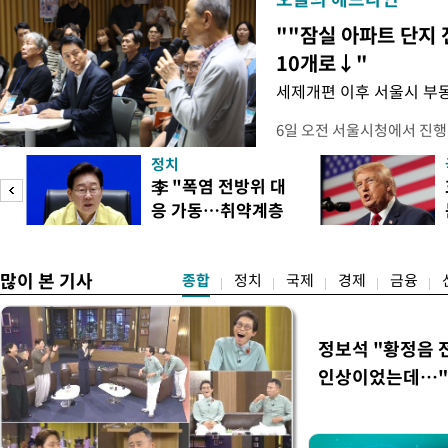
""잠실 아파트 단지 
10개로↓"
세제개편 이후 서울시 부
6일 오전 서울시청에서 진행
대토론회'에서는 정부의 세
정치
이어졌다. 이날 토론회에는 
李 "폭염 전방위 대
택자와 무주택 청년, 민간임
응 가동…취약계층
리에이터 등 50여 명이 참석
보호 강화"
개사로 일하고 있다는 박준씨
택
많이 본 기사
종합
정치
국제
경제
금융
정보석 "황정음 
인상이었는데…"