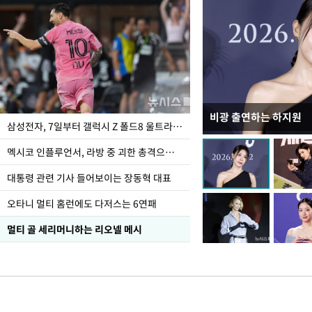
비광 출연하는 하지원
이재명 대통령, "수사
삼성전자, 7일부터 갤럭시 Z 폴드8 울트라·폴드8·플립8 출시
선 다해 강구해야"
멕시코 인플루언서, 라방 중 괴한 총격으로 사망
대통령 관련 기사 들어보이는 장동혁 대표
오타니 멀티 홈런에도 다저스는 6연패
멀티 골 세리머니하는 리오넬 메시