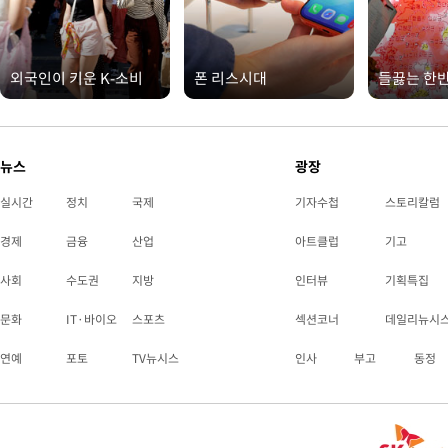
외국인이 키운 K-소비
폰 리스시대
들끓는 한
뉴스
광장
실시간
정치
국제
기자수첩
스토리칼럼
경제
금융
산업
아트클럽
기고
사회
수도권
지방
인터뷰
기획특집
문화
IT·바이오
스포츠
섹션코너
데일리뉴시
연예
포토
TV뉴시스
인사
부고
동정