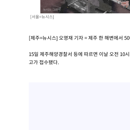
-2040초 전 >
[속보] 호르무즈 해협 이란-오만 협상 기대속 뉴욕증시 혼조 마감
우 0.49%↑
-395초 전 >
[속보] 이란 대통령 "지금 최고지도자와 소통하기가 매우 어려워"
[서울=뉴시스]
임 3년 인터뷰
4시간 전 >
[속보] "이란-오만, 호르무즈 해협 통행 항로 합의" 이란 외무부 대
[제주=뉴시스] 오영재 기자 = 제주 한 해변에서 5
15일 제주해양경찰서 등에 따르면 이날 오전 10
고가 접수됐다.