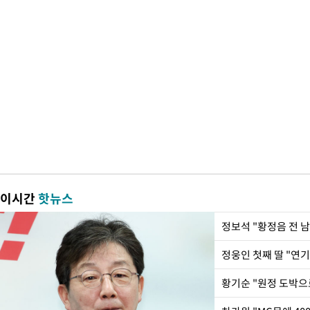
이시간
핫뉴스
정웅인 첫째 딸 "연기
황기순 "원정 도박으