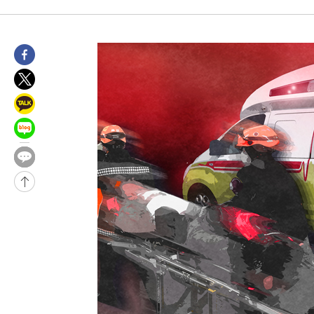
우 0.49%↑
-395초 전 >
[속보] 이란 대통령 "지금 최고지도자와 소통하기가 매우 어려워"
임 3년 인터뷰
4시간 전 >
[속보] "이란-오만, 호르무즈 해협 통행 항로 합의" 이란 외무부 대
-26712초 전 >
내일까지 39도 '펄펄'…기상청 "태풍 지나며 폭염 잠시 꺾인다
-26349초 전 >
트럼프, 한국계 진보 주지사 후보 맹공…"공산주의가 최대 위협
-26327초 전 >
"美간섭에 합의 지연"…트럼프, '이란 호르무즈 통제권' 수용
-22847초 전 >
[속보]산업장관 "李정부, 원전 반대 안해…안정 전력 위해 불가
-21544초 전 >
[속보]경찰, '홍명보 선임 논란' 대한축구협회·축구회관 등 압
색
-20931초 전 >
[속보]산업장관 "美무역법 제301조 과잉생산 결과 발표 8월 중
상
-20724초 전 >
[속보]코스피 매도사이드카 발동…4%대 급락
-19996초 전 >
[속보]전남광주 초대 시민추천 부시장에 백승주·윤난실
-17557초 전 >
서울 열대야 15일째 지속…비공식 '초열대야' 30도 넘어
-16124초 전 >
[속보]코스닥, 2.15포인트(0.27%) 내린 797.44 출발
-16107초 전 >
[속보]코스피, 119.51포인트(1.81%) 내린 6478.75 개장
-12554초 전 >
6월 경상수지 497.3억 달러…두 달 연속 사상 최대
-12505초 전 >
서울 낮 39도 '폭염중대경보'…40도 관측 가능성도
-9867초 전 >
미 워싱턴주 스포캔 시의 통제불능 3개 산불, 방화선 일부 구축