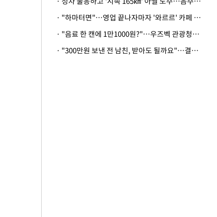
· 정차 불응하고 '시속 165㎞' 아찔 도주…음주운전자 체포
· "하마터면"…영업 끝나자마자 '와르르' 카페 테라스 덮친 대리석 외벽
· "음료 한 캔에 1만1000원?"…우즈벡 관광청까지 나섰다, 유튜버 폭로 후폭풍
· "300만원 보낸 전 남친, 받아도 될까요"…결혼 앞둔 예비신부의 뜻밖 고충