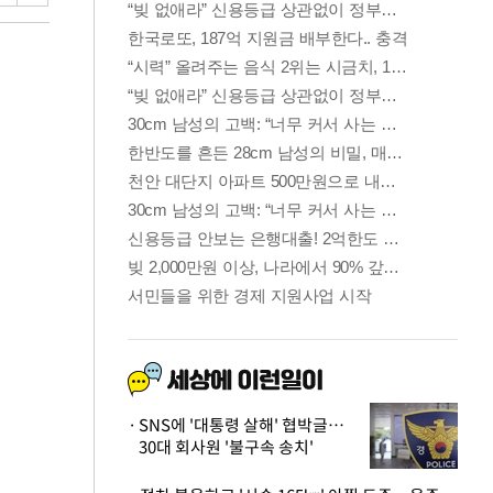
SNS에 '대통령 살해' 협박글…
30대 회사원 '불구속 송치'