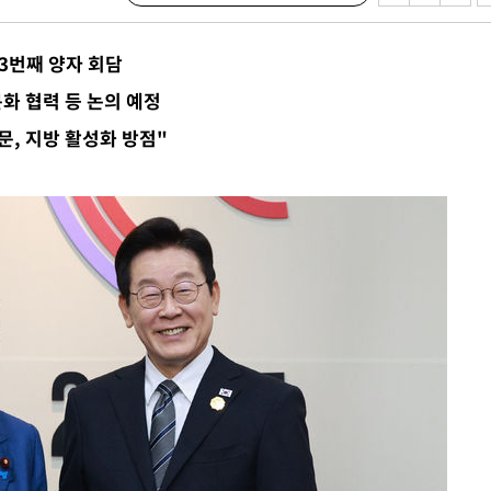
 구축
 마감 다
3번째 양자 회담
어려워" 취
화 협력 등 논의 예정
무부 대변인
문, 지방 활성화 방점"
꺾인다"
 위협"
 수용할까
해 불가피"
등 압수수
월 중 예
장