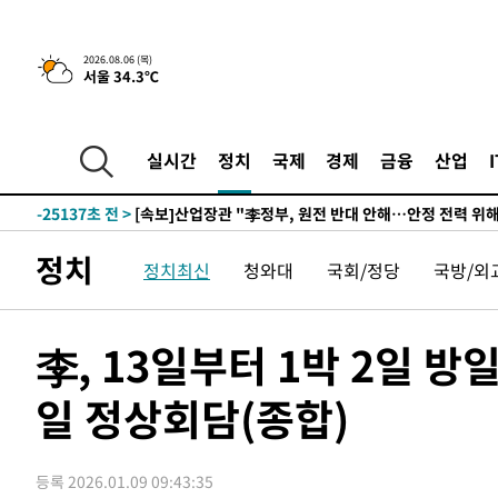
2026.08.06 (목)
서울 34.3℃
3시간 전 >
[속보] "이란-오만, 호르무즈 해협 통행 항로 합의" 이란 외
-29002초 전 >
내일까지 39도 '펄펄'…기상청 "태풍 지나며 폭염 잠시 
-28639초 전 >
트럼프, 한국계 진보 주지사 후보 맹공…"공산주의가 최대
실시간
정치
국제
경제
금융
산업
-28617초 전 >
"美간섭에 합의 지연"…트럼프, '이란 호르무즈 통제권'
-25137초 전 >
[속보]산업장관 "李정부, 원전 반대 안해…안정 전력 위
-23834초 전 >
[속보]경찰, '홍명보 선임 논란' 대한축구협회·축구회관 
정치
정치최신
청와대
국회/정당
국방/외
색
-23221초 전 >
[속보]산업장관 "美무역법 제301조 과잉생산 결과 발표 8
상
-23014초 전 >
[속보]코스피 매도사이드카 발동…4%대 급락
-22286초 전 >
[속보]전남광주 초대 시민추천 부시장에 백승주·윤난실
李, 13일부터 1박 2일 
-19847초 전 >
서울 열대야 15일째 지속…비공식 '초열대야' 30도 넘어
일 정상회담(종합)
-18414초 전 >
[속보]코스닥, 2.15포인트(0.27%) 내린 797.44 출발
-18397초 전 >
[속보]코스피, 119.51포인트(1.81%) 내린 6478.75 개
-14844초 전 >
6월 경상수지 497.3억 달러…두 달 연속 사상 최대
등록 2026.01.09 09:43:35
-14795초 전 >
서울 낮 39도 '폭염중대경보'…40도 관측 가능성도