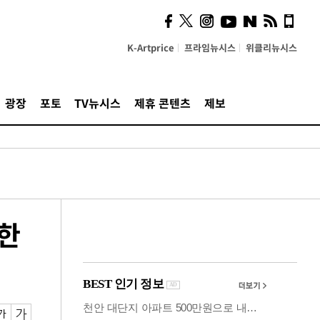
계…'고급 가요'의 주체적
영토
K-Artprice
프라임뉴시스
위클리뉴시스
광장
포토
TV뉴시스
제휴 콘텐츠
제보
 한