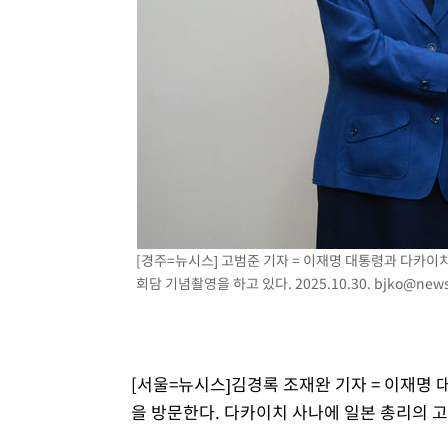
-14795초 전 >
서울 낮 39도 '폭염중대경보'…40도 관측 가능성도
-12157초 전 >
미 워싱턴주 스포캔 시의 통제불능 3개 산불, 방화선 일부
-4330초 전 >
[속보] 호르무즈 해협 이란-오만 협상 기대속 뉴욕증시 혼조
우 0.49%↑
-2685초 전 >
[속보] 이란 대통령 "지금 최고지도자와 소통하기가 매우 
임 3년 인터뷰
3시간 전 >
[속보] "이란-오만, 호르무즈 해협 통행 항로 합의" 이란 외
[경주=뉴시스] 고범준 기자 = 이재명 대통령과 다카이치
회담 기념촬영을 하고 있다. 2025.10.30.
bjko@news
[서울=뉴시스]김경록 조재완 기자 = 이재명 대
을 방문한다. 다카이치 사나에 일본 총리의 