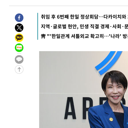
-12157초 전 >
미 워싱턴주 스포캔 시의 통제불능 3개 산불, 방화선 일부
-4330초 전 >
[속보] 호르무즈 해협 이란-오만 협상 기대속 뉴욕증시 혼조
취임 후 6번째 한일 정상회담…다카이치와 
우 0.49%↑
-2685초 전 >
[속보] 이란 대통령 "지금 최고지도자와 소통하기가 매우 
지역·글로벌 현안, 민생 직결 경제·사회·문
임 3년 인터뷰
3시간 전 >
[속보] "이란-오만, 호르무즈 해협 통행 항로 합의" 이란 외
靑 "'한일관계 셔틀외교 확고히…'나라' 방
-29002초 전 >
내일까지 39도 '펄펄'…기상청 "태풍 지나며 폭염 잠시 
-28639초 전 >
트럼프, 한국계 진보 주지사 후보 맹공…"공산주의가 최대
-28617초 전 >
"美간섭에 합의 지연"…트럼프, '이란 호르무즈 통제권'
-25137초 전 >
[속보]산업장관 "李정부, 원전 반대 안해…안정 전력 위
-23834초 전 >
[속보]경찰, '홍명보 선임 논란' 대한축구협회·축구회관 
색
-23221초 전 >
[속보]산업장관 "美무역법 제301조 과잉생산 결과 발표 8
상
-23014초 전 >
[속보]코스피 매도사이드카 발동…4%대 급락
-22286초 전 >
[속보]전남광주 초대 시민추천 부시장에 백승주·윤난실
-19847초 전 >
서울 열대야 15일째 지속…비공식 '초열대야' 30도 넘어
-18414초 전 >
[속보]코스닥, 2.15포인트(0.27%) 내린 797.44 출발
-18397초 전 >
[속보]코스피, 119.51포인트(1.81%) 내린 6478.75 개
-14844초 전 >
6월 경상수지 497.3억 달러…두 달 연속 사상 최대