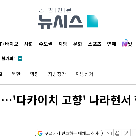
무부 대변인
꺾인다"
 위협"
IT·바이오
사회
수도권
지방
문화
스포츠
연예
 수용할까
해 불가피"
등 압수수
교
북한
행정
지방정가
지방선거
월 중 예
방일…'다카이치 고향' 나라현서
장
구글에서 선호하는 매체로 추가