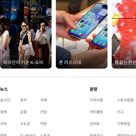
외국인이 키운 K-소비
폰 리스시대
들끓는 한
뉴스
광장
실시간
정치
국제
기자수첩
스토리칼럼
경제
금융
산업
아트클럽
기고
사회
수도권
지방
인터뷰
기획특집
문화
IT·바이오
스포츠
섹션코너
데일리뉴시