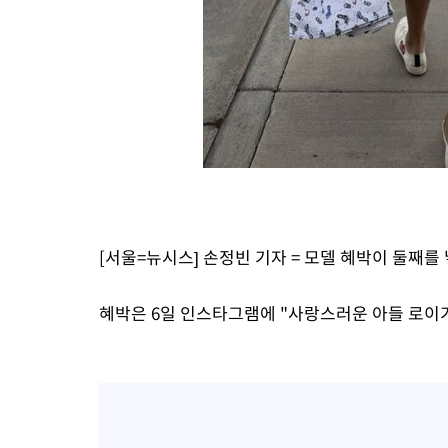
17분 전 >
[속보]7~9일 프로야구 3연전도 폭염 취소…11일 재개
22분 전 >
"韓 외환시장 개입 관측 배경엔 美의 대한국 무역적자 있어"
25분 전 >
'월드컵 탈락 후폭풍' 축구협회…초유의 압수수색에 '충격·당황'
28분 전 >
서울 낮 37.9도, 올여름 최고치 경신…영등포 순간 '40도'
35분 전 >
[속보]종합특검, 대검 추가 압수수색…내란 중요임무종사 혐의
1시간 전 >
[속보]코스닥, 800p 회복…0.26% 오른 801.67 마감
1시간 전 >
[속보]코스피, 301.88포인트(4.58%) 내린 6296.38 마감
1시간 전 >
[속보]원·달러 환율, 0.7원 내린 1423.8원 마감
2시간 전 >
"여기 떨어졌다"…다누리, 스페이스X 로켓 달 충돌 흔적 포착
[서울=뉴시스] 손정빈 기자 = 모델 혜박이 둘째를
3시간 전 >
손흥민, 5경기 연속골 실패…LAFC는 승부차기 끝 과달라하라 격파
5시간 전 >
내일까지 39도 '펄펄'…기상청 "태풍 지나며 폭염 잠시 꺾인다"
혜박은 6일 인스타그램에 "사랑스러운 아들 로이가