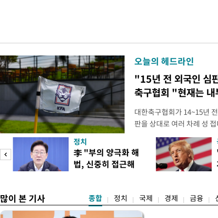
오늘의 헤드라인
"15년 전 외국인 심
축구협회 "현재는 내
대한축구협회가 14~15년 
판을 상대로 여러 차례 성 접
구계에 따르면 국회의 한 의원
정치
년 국제심판 10여 명에게 성
李 "부의 양극화 해
축구협회는 외국인 심판과 감
법, 신중히 접근해
수십만원에서 많게는 100만
야"
많이 본 기사
종합
정치
국제
경제
금융