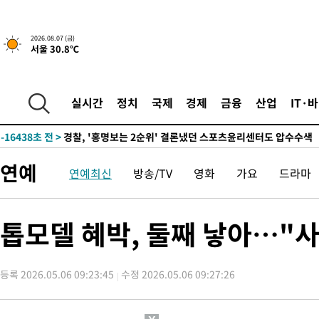
2026.08.07 (금)
서울 30.8℃
5시간 전 >
내일까지 39도 '펄펄'…기상청 "태풍 지나며 폭염 잠시 꺾인다"
-19524초 전 >
'월드컵 탈락 후폭풍' 축구협회…11시간 걸린 초유의 압수수색
합)
-18960초 전 >
[속보] 뉴욕증시, 혼조 출발…나스닥 0.3%↓, 다우 0.14%↑
실시간
정치
국제
경제
금융
산업
IT·
-17753초 전 >
축구협회, 15년 전 심판 성 접대 파문에 "현재는 내부 지침 준수
-16438초 전 >
경찰, '홍명보는 2순위' 결론냈던 스포츠윤리센터도 압수수색
-2034초 전 >
[속보]합참 "北 발사체는 단거리탄도미사일…감시·경계태세 강
연예
연예최신
방송/TV
영화
가요
드라마
-1782초 전 >
日방위성, 北이 동해로 쏜 발사체는 탄도미사일 가능성
-212초 전 >
[속보] SKT, 에이닷 서비스 장애 발생…"원인 파악 중"
6분 전 >
[속보]합참 "북, 동해상으로 미상 발사체 발사"
톱모델 혜박, 둘째 낳아…"
16분 전 >
'낮 최고 39도' 불볕더위…한밤 열대야도 계속[내일날씨]
17분 전 >
[속보]7~9일 프로야구 3연전도 폭염 취소…11일 재개
등록 2026.05.06 09:23:45
수정 2026.05.06 09:27:26
22분 전 >
"韓 외환시장 개입 관측 배경엔 美의 대한국 무역적자 있어"
25분 전 >
'월드컵 탈락 후폭풍' 축구협회…초유의 압수수색에 '충격·당황'
28분 전 >
서울 낮 37.9도, 올여름 최고치 경신…영등포 순간 '40도'