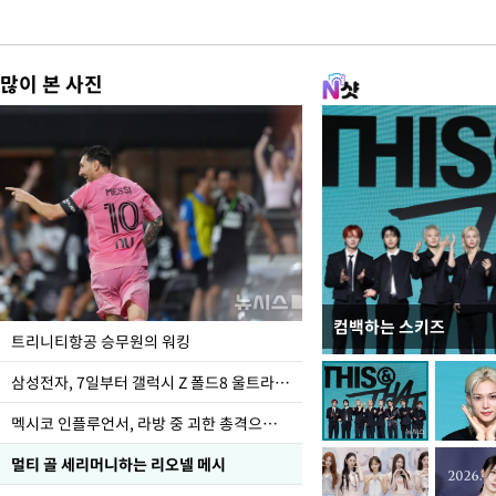
많이 본 사진
컴백하는 스키즈
입추 하루 앞둔 전남광
트리니티항공 승무원의 워킹
폭염
삼성전자, 7일부터 갤럭시 Z 폴드8 울트라·폴드8·플립8 출시
멕시코 인플루언서, 라방 중 괴한 총격으로 사망
멀티 골 세리머니하는 리오넬 메시