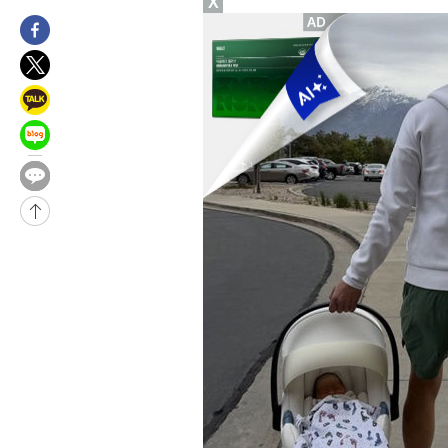
X
35분 전 >
[속보]종합특검, 대검 추가 압수수색…내란 중요임무종사 혐의
1시간 전 >
[속보]코스닥, 800p 회복…0.26% 오른 801.67 마감
1시간 전 >
[속보]코스피, 301.88포인트(4.58%) 내린 6296.38 마감
1시간 전 >
[속보]원·달러 환율, 0.7원 내린 1423.8원 마감
2시간 전 >
"여기 떨어졌다"…다누리, 스페이스X 로켓 달 충돌 흔적 포착
3시간 전 >
손흥민, 5경기 연속골 실패…LAFC는 승부차기 끝 과달라하라 격파
5시간 전 >
내일까지 39도 '펄펄'…기상청 "태풍 지나며 폭염 잠시 꺾인다"
-19524초 전 >
'월드컵 탈락 후폭풍' 축구협회…11시간 걸린 초유의 압수수색
합)
-18960초 전 >
[속보] 뉴욕증시, 혼조 출발…나스닥 0.3%↓, 다우 0.14%↑
-17753초 전 >
축구협회, 15년 전 심판 성 접대 파문에 "현재는 내부 지침 준수
-16438초 전 >
경찰, '홍명보는 2순위' 결론냈던 스포츠윤리센터도 압수수색
-2034초 전 >
[속보]합참 "北 발사체는 단거리탄도미사일…감시·경계태세 강
-1782초 전 >
日방위성, 北이 동해로 쏜 발사체는 탄도미사일 가능성
-212초 전 >
[속보] SKT, 에이닷 서비스 장애 발생…"원인 파악 중"
6분 전 >
[속보]합참 "북, 동해상으로 미상 발사체 발사"
16분 전 >
'낮 최고 39도' 불볕더위…한밤 열대야도 계속[내일날씨]