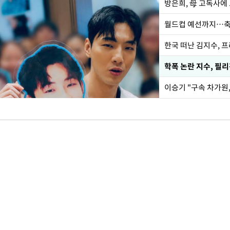
방은희, 母 고독사에 
월드컵 예선까지…축
한국 떠난 김지수, 
학폭 논란 지수, 필
이승기 "구속 차가원,