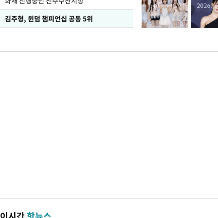
화재 진행중인 전주수산시장
김주형, 윈덤 챔피언십 공동 5위
이시간
핫뉴스