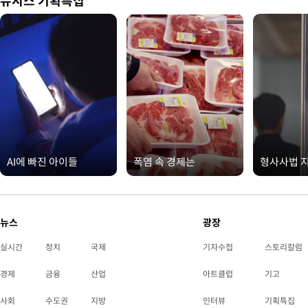
뉴시스 기획특집
AI에 빠진 아이들
폭염 속 경제는
형사사법 
뉴스
광장
실시간
정치
국제
기자수첩
스토리칼럼
경제
금융
산업
아트클럽
기고
사회
수도권
지방
인터뷰
기획특집