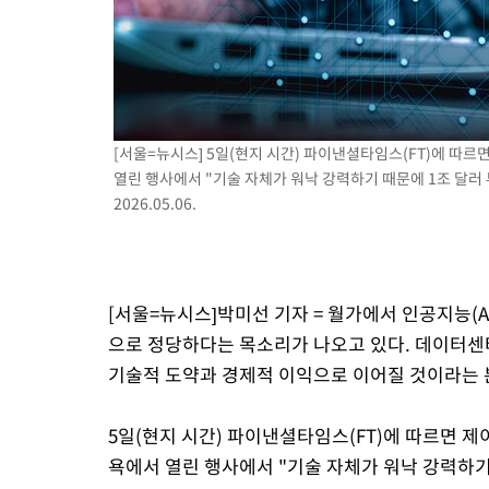
-15611초 전 >
[속보]이 대통령 "2028년 중순까지 광주 군공항 기능 다른 군
으로 임시 배치해 산단 조기 착공"
-12761초 전 >
포항스틸야드 관중석 천장 석재 낙하…K리그 전구장 긴급 점검
-1409초 전 >
[속보]'전장연 시위' 1호선 용산역 상행선 무정차 통과 종료
1분 전 >
[속보]코스닥 지수 5%대 급등에 '매수 사이드카' 발동
47분 전 >
[속보]원·달러 환율, 오전 9시 1410.3원
[서울=뉴시스] 5일(현지 시간) 파이낸셜타임스(FT)에 따르
열린 행사에서 "기술 자체가 워낙 강력하기 때문에 1조 달러
51분 전 >
[속보]코스닥, 8.85포인트(1.11%) 오른 807.66 개장
2026.05.06.
51분 전 >
[속보]코스피, 47.56포인트(0.76%) 오른 6306.33 개장
1시간 전 >
[속보]지하철 1호선 상행선 용산역 무정차 통과…"집회·시위"
1시간 전 >
'낮 최고 34도' 전국 더위 지속…강원·경상권 오전 비
[서울=뉴시스]박미선 기자 = 월가에서 인공지능(A
으로 정당하다는 목소리가 나오고 있다. 데이터센터
기술적 도약과 경제적 이익으로 이어질 것이라는 
5일(현지 시간) 파이낸셜타임스(FT)에 따르면 제
욕에서 열린 행사에서 "기술 자체가 워낙 강력하기