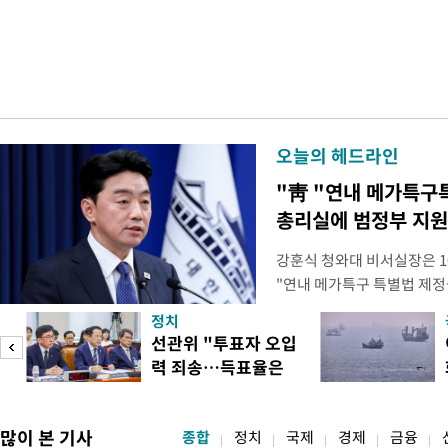
오늘의 헤드라인
"靑 "연내 메가특구
총리실에 범정부 지원
강훈식 청와대 비서실장은 1
"연내 메가특구 특별법 제정
향평가 등을 단축하고 전력, 
정치
교육 등 정주 여건을 신속하
선관위 "투표자 오입
실장은 이날 오후 청와대 춘
력 죄송…득표율은
프로젝트가 과감한 규제 혁신
정확"
많이 본 기사
종합
정치
국제
경제
금융