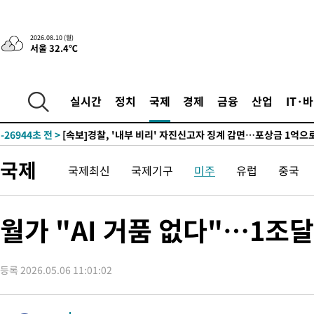
1시간 전 >
'낮 최고 34도' 전국 더위 지속…강원·경상권 오전 비
-30369초 전 >
[단독]체온 40.6도 쓰러진 해명…"엄살"이라며 훈련강요
2026.08.10 (월)
서울 32.4℃
-29377초 전 >
[속보]강훈식 "충청권 246조·영남권 107조 투자 프로젝트 올
수"
-29024초 전 >
[속보]강훈식 "반도체 함께 성장 프로젝트 10년간 1조원 규모 
진…상생무역금융 5조 공급"
-28576초 전 >
[속보]강훈식 "연내 메가특구특별법 제정 추진…인허가·환경
실시간
정치
국제
경제
금융
산업
IT·
평가 단축"
-26944초 전 >
[속보]경찰, '내부 비리' 자진신고자 징계 감면…포상금 1억으
대
-26188초 전 >
누그러진 극한 폭염…'낮 최고 34도' 무더위는 이어져[내일날씨
-22779초 전 >
제주 골프장서 멧돼지 출현 결국 사살…'이용객 대피'
국제
국제최신
국제기구
미주
유럽
중국
-20597초 전 >
[속보]원·달러 환율, 2.3원 오른 1418.4원 마감
-20441초 전 >
[속보]코스피, 40.89포인트(0.65%) 오른 6299.66 마감
-20427초 전 >
[속보]코스닥, 55.66포인트(6.97%) 오른 854.47 마감
월가 "AI 거품 없다"…1조
-17134초 전 >
대포통장 107개로 불법도박 수익 5062억 세탁…19명 검거
-15611초 전 >
[속보]이 대통령 "2028년 중순까지 광주 군공항 기능 다른 군
으로 임시 배치해 산단 조기 착공"
등록 2026.05.06 11:01:02
-12761초 전 >
포항스틸야드 관중석 천장 석재 낙하…K리그 전구장 긴급 점검
-1409초 전 >
[속보]'전장연 시위' 1호선 용산역 상행선 무정차 통과 종료
1분 전 >
[속보]코스닥 지수 5%대 급등에 '매수 사이드카' 발동