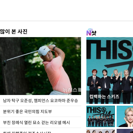
많이 본 사진
컴백하는 스키즈
한-미, UFS연합연습 1
남자 탁구 오준성, 챔피언스 요코하마 준우승
분위기 좋은 국민의힘 지도부
부친 장례식 열린 묘소 걷는 리오넬 메시