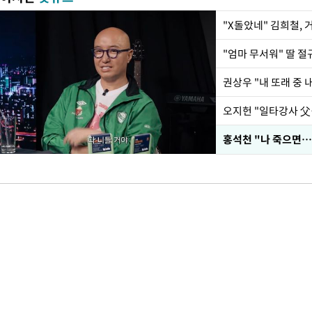
권상우 "내 또래 중 
홍석천 "나 죽으면…