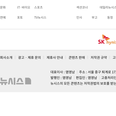
문화
IT·바이오
스포츠
섹션코너
데일리뉴시
연예
포토
TV뉴시스
인사
부고
동정
회사소개
광고 · 제휴 문의
제휴사 안내
콘텐츠 판매
저작권 규약
고
대표이사 : 염영남
주소 : 서울 중구 퇴계로 1
발행인 : 염영남
편집인 : 염영남
고충처리인
뉴시스의 모든 콘텐츠는 저작권법의 보호를 받는 바, 무