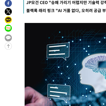
JP모건 CEO "승패 가리기 어렵지만 기술력 
47분 전 >
[속보]원·달러 환율, 오전 9시 1410.3원
블랙록 래리 핑크 "AI 거품 없다, 오히려 공급
51분 전 >
[속보]코스닥, 8.85포인트(1.11%) 오른 807.66 개장
51분 전 >
[속보]코스피, 47.56포인트(0.76%) 오른 6306.33 개장
1시간 전 >
[속보]지하철 1호선 상행선 용산역 무정차 통과…"집회·시위"
1시간 전 >
'낮 최고 34도' 전국 더위 지속…강원·경상권 오전 비
-30369초 전 >
[단독]체온 40.6도 쓰러진 해명…"엄살"이라며 훈련강요
-29377초 전 >
[속보]강훈식 "충청권 246조·영남권 107조 투자 프로젝트 올
수"
-29024초 전 >
[속보]강훈식 "반도체 함께 성장 프로젝트 10년간 1조원 규모 
진…상생무역금융 5조 공급"
-28576초 전 >
[속보]강훈식 "연내 메가특구특별법 제정 추진…인허가·환경
평가 단축"
-26944초 전 >
[속보]경찰, '내부 비리' 자진신고자 징계 감면…포상금 1억으
대
-26188초 전 >
누그러진 극한 폭염…'낮 최고 34도' 무더위는 이어져[내일날씨
-22779초 전 >
제주 골프장서 멧돼지 출현 결국 사살…'이용객 대피'
-20597초 전 >
[속보]원·달러 환율, 2.3원 오른 1418.4원 마감
-20441초 전 >
[속보]코스피, 40.89포인트(0.65%) 오른 6299.66 마감
-20427초 전 >
[속보]코스닥, 55.66포인트(6.97%) 오른 854.47 마감
-17134초 전 >
대포통장 107개로 불법도박 수익 5062억 세탁…19명 검거