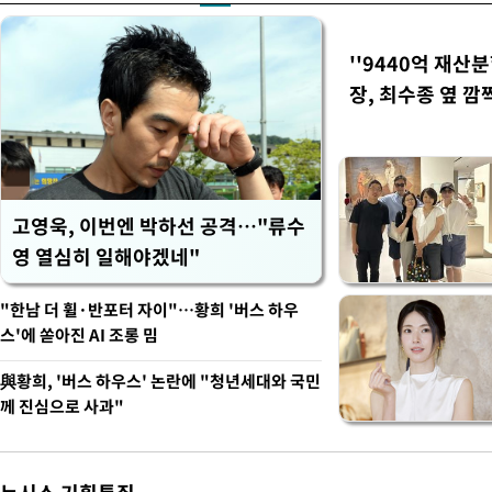
''9440억 재산
장, 최수종 옆 깜
고영욱, 이번엔 박하선 공격…"류수
영 열심히 일해야겠네"
"한남 더 휠·반포터 자이"…황희 '버스 하우
스'에 쏟아진 AI 조롱 밈
與황희, '버스 하우스' 논란에 "청년세대와 국민
께 진심으로 사과"