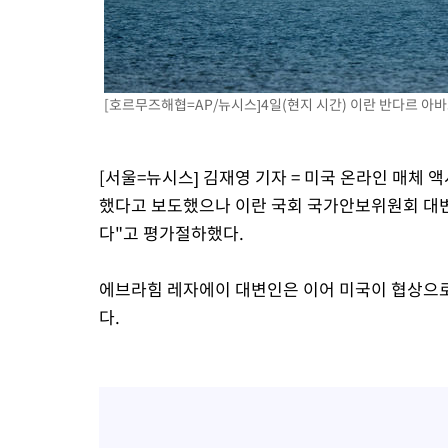
-21718초 전 >
외신들도 주목한 韓축구 파문…"국민적 공분에 수사 재개"
-21689초 전 >
11시간 압수수색에 성접대 파문까지…'쑥대밭' 된 축구협회
-20711초 전 >
[속보]규제합리화위원회 부위원장에 김태유 서울대 공대 교수
병태 후임
[호르무즈해협=AP/뉴시스]4일(현지 시간) 이란 반다르 아바스
-17069초 전 >
[속보]국힘 윤리위, '돌려차기 발언' 진종오·서범수 징계 절차 
-12394초 전 >
[속보] 7월 중국 수출 23.9%↑ 수입 27.5%↑…무역총액
25.3%↑
-9554초 전 >
[속보]'채상병 순직 책임' 임성근, 항소심도 징역 3년
[서울=뉴시스] 김재영 기자 = 미국 온라인 매체 
-9420초 전 >
[속보]종합특검, '관저이전 봐주기 감사' 유병호 구속기소
했다고 보도했으나 이란 국회 국가안보위원회 대변
-6020초 전 >
민주 콩고 에볼라환자 4천명 돌파, 4053명 발생 1850명 사망
다"고 평가절하했다.
-5270초 전 >
[속보]'300억원대 사기 혐의' 차가원 대표 구속 송치
-4464초 전 >
"미 전국적 살모네라 식중독 원인은 멕시코산 할라피뇨"-- CDC
에브라힘 레자에이 대변인은 이어 미국이 협상으로
-2977초 전 >
[속보]경찰·노동부, HL만도 평택사업장 끼임 사망 관련 압수수
다.