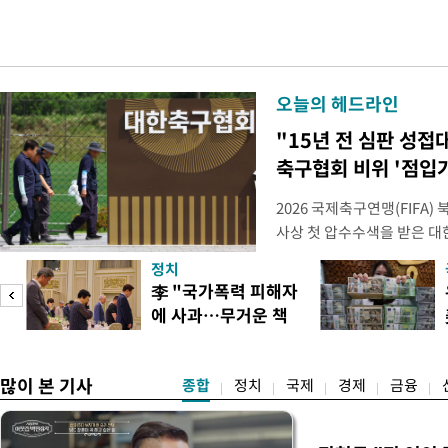
오늘의 헤드라인
"15년 전 심판 성접
축구협회 비위 '점입
2026 국제축구연맹(FIFA
사상 첫 압수수색을 받은 
거지면서 그야말로 쑥대밭이 
정치
심판 성 접대 파문까지 파
李 "국가폭력 피해자
돌이킬 수 없는 지경까지 이르
에 사과…무거운 책
홍명보 전 감독을 국가대표
도
임감"
많이 본 기사
종합
정치
국제
경제
금융