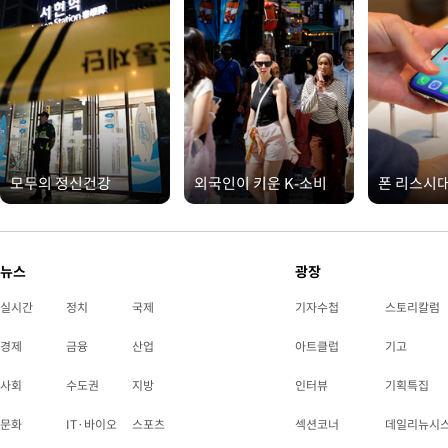
모두의 정신건강
외국인이 키운 K-소비
폰 리스시
뉴스
광장
실시간
정치
국제
기자수첩
스토리칼럼
경제
금융
산업
아트클럽
기고
사회
수도권
지방
인터뷰
기획특집
문화
IT·바이오
스포츠
섹션코너
데일리뉴시