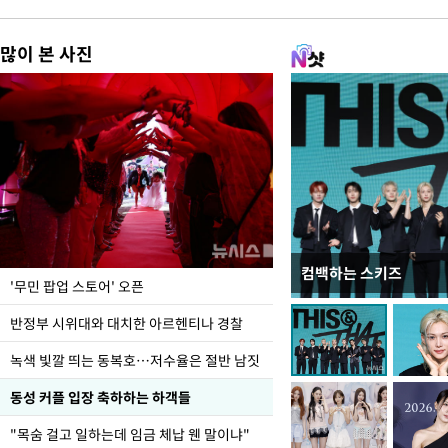
많이 본 사진
컴백하는 스키즈
지석천 뒤덮은 개구리
'무민 팝업 스토어' 오픈
반정부 시위대와 대치한 아르헨티나 경찰
녹색 빛깔 띄는 동복호…저수율은 절반 남짓
동성 커플 입장 축하하는 하객들
"목숨 걸고 일하는데 임금 체납 웬 말이냐"