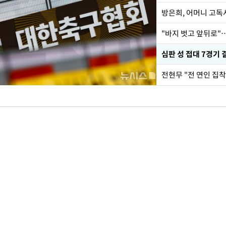
방은희, 어머니 고독사
"바지 벗고 앞뒤로"
심판 성 접대 7경기 
전현무 "전 연인 집