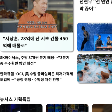
전현무 "전 연인
락 끊어"
"서장훈, 28억에 산 서초 건물 450
억에 매물로"
SK하이닉스, 주당 375원 분기 배당…"3분기
중 주주환원 방안 확정"
한화큐셀·OCI, 美 수입 폴리실리콘 최저가격제
도입에…"공정 경쟁·수익성 개선 환영"
뉴시스 기획특집