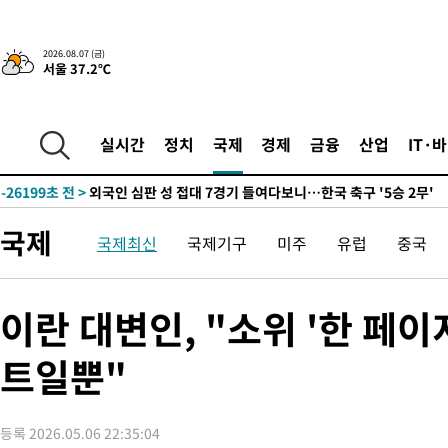
2026.08.07 (금)
서울 37.2℃
-2977초 전 >
[속보]경찰·노동부, HL만도 평택사업장 끼임 사망 관련 압수수
-31784초 전 >
낮 최고 37도 찜통더위…곳곳 소나기·강원 많은 비[내일날씨]
-30090초 전 >
SK하이닉스, 용인·청주 팹에 54조 투자…"AI 메모리 수요 선
실시간
정치
국제
경제
금융
산업
IT·
응"
-26946초 전 >
여자배구 이재영·이다영 자매, 아제르바이잔 투란VC 입단
-26199초 전 >
외국인 심판 성 접대 7경기 들여다보니…한국 축구 '5승 2무'
-25933초 전 >
[속보]코스닥, 2.86포인트(0.36%) 내린 798.81마감
국제
국제최신
국제기구
미주
유럽
중국
-25886초 전 >
[속보]코스피, 6200선 약보합…0.60% 내린 6258.77에 마쳐
-25866초 전 >
[속보]원·달러 환율, 7.7원 내린 1416.1원 마감
-25755초 전 >
[속보] 노원서 40.1도 관측…서울, 2018년 이후 첫 40도
이란 대변인, "소위 '한 페
-22845초 전 >
[속보]종합특검, '계엄 수용공간 확보' 신용해 前교정본부장 기
트일뿐"
-21718초 전 >
외신들도 주목한 韓축구 파문…"국민적 공분에 수사 재개"
-21689초 전 >
11시간 압수수색에 성접대 파문까지…'쑥대밭' 된 축구협회
-20711초 전 >
[속보]규제합리화위원회 부위원장에 김태유 서울대 공대 교수
등록 2026.05.06 22:35:04
병태 후임
-17069초 전 >
[속보]국힘 윤리위, '돌려차기 발언' 진종오·서범수 징계 절차 