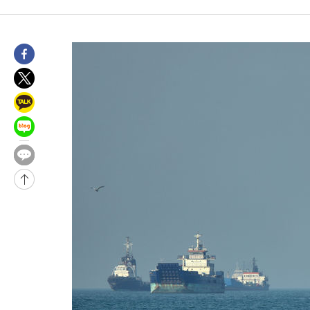
-12394초 전 >
[속보] 7월 중국 수출 23.9%↑ 수입 27.5%↑…무역총액
25.3%↑
-9554초 전 >
[속보]'채상병 순직 책임' 임성근, 항소심도 징역 3년
-9420초 전 >
[속보]종합특검, '관저이전 봐주기 감사' 유병호 구속기소
-6020초 전 >
민주 콩고 에볼라환자 4천명 돌파, 4053명 발생 1850명 사망
-5270초 전 >
[속보]'300억원대 사기 혐의' 차가원 대표 구속 송치
-4464초 전 >
"미 전국적 살모네라 식중독 원인은 멕시코산 할라피뇨"-- CDC
-2977초 전 >
[속보]경찰·노동부, HL만도 평택사업장 끼임 사망 관련 압수수
-31784초 전 >
낮 최고 37도 찜통더위…곳곳 소나기·강원 많은 비[내일날씨]
-30090초 전 >
SK하이닉스, 용인·청주 팹에 54조 투자…"AI 메모리 수요 선
응"
-26946초 전 >
여자배구 이재영·이다영 자매, 아제르바이잔 투란VC 입단
-26199초 전 >
외국인 심판 성 접대 7경기 들여다보니…한국 축구 '5승 2무'
-25933초 전 >
[속보]코스닥, 2.86포인트(0.36%) 내린 798.81마감
-25886초 전 >
[속보]코스피, 6200선 약보합…0.60% 내린 6258.77에 마쳐
-25866초 전 >
[속보]원·달러 환율, 7.7원 내린 1416.1원 마감
-25755초 전 >
[속보] 노원서 40.1도 관측…서울, 2018년 이후 첫 40도
-22845초 전 >
[속보]종합특검, '계엄 수용공간 확보' 신용해 前교정본부장 기