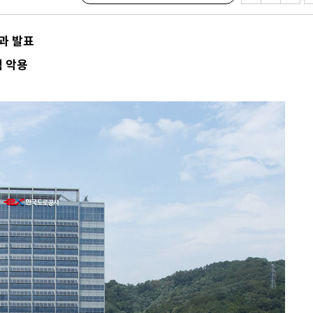
 격파
과 발표
다"
택 악용
수수색(종
4%↑
침 준수"
수수색
 강화"
황'