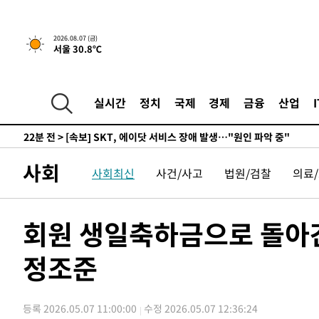
합)
-17382초 전 >
[속보] 뉴욕증시, 혼조 출발…나스닥 0.3%↓, 다우 0.1
-16175초 전 >
축구협회, 15년 전 심판 성 접대 파문에 "현재는 내부 지
2026.08.07 (금)
서울 30.8℃
-14860초 전 >
경찰, '홍명보는 2순위' 결론냈던 스포츠윤리센터도 압
-456초 전 >
[속보]합참 "北 발사체는 단거리탄도미사일…감시·경계태세
-204초 전 >
日방위성, 北이 동해로 쏜 발사체는 탄도미사일 가능성
실시간
정치
국제
경제
금융
산업
22분 전 >
[속보] SKT, 에이닷 서비스 장애 발생…"원인 파악 중"
32분 전 >
[속보]합참 "북, 동해상으로 미상 발사체 발사"
42분 전 >
'낮 최고 39도' 불볕더위…한밤 열대야도 계속[내일날씨]
사회
사회최신
사건/사고
법원/검찰
의료
43분 전 >
[속보]7~9일 프로야구 3연전도 폭염 취소…11일 재개
49분 전 >
"韓 외환시장 개입 관측 배경엔 美의 대한국 무역적자 있어"
51분 전 >
'월드컵 탈락 후폭풍' 축구협회…초유의 압수수색에 '충격·당
회원 생일축하금으로 돌아
54분 전 >
서울 낮 37.9도, 올여름 최고치 경신…영등포 순간 '40도'
정조준
1시간 전 >
[속보]종합특검, 대검 추가 압수수색…내란 중요임무종사 혐
2시간 전 >
[속보]코스닥, 800p 회복…0.26% 오른 801.67 마감
2시간 전 >
[속보]코스피, 301.88포인트(4.58%) 내린 6296.38 마감
등록 2026.05.07 11:00:00
수정 2026.05.07 12:36:24
2시간 전 >
[속보]원·달러 환율, 0.7원 내린 1423.8원 마감