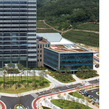
의
 격파
다"