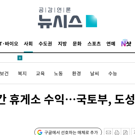
4%↑
침 준수"
수수색
 강화"
IT·바이오
사회
수도권
지방
문화
스포츠
연예
/보건
복지
교육
노동
환경
날씨
수능
황'
간 휴게소 수익…국토부, 도
의
구글에서 선호하는 매체로 추가