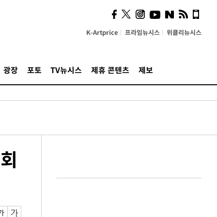
의견, 국토부·LH에 충실히
전달할 것"
K-Artprice
프라임뉴시스
위클리뉴시스
광장
포토
TV뉴시스
제휴 콘텐츠
제보
성회