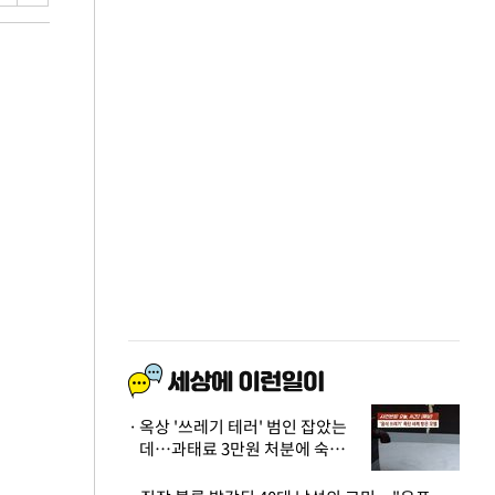
옥상 '쓰레기 테러' 범인 잡았는
데…과태료 3만원 처분에 숙박업
주 허탈