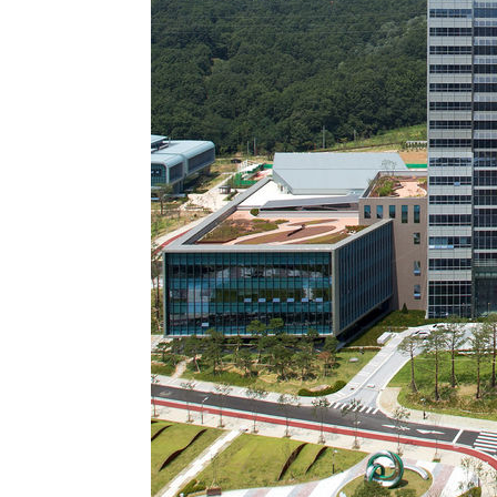
1시간 전 >
[속보]종합특검, 대검 추가 압수수색…내란 중요임무종사 혐
2시간 전 >
[속보]코스닥, 800p 회복…0.26% 오른 801.67 마감
2시간 전 >
[속보]코스피, 301.88포인트(4.58%) 내린 6296.38 마감
2시간 전 >
[속보]원·달러 환율, 0.7원 내린 1423.8원 마감
2시간 전 >
"여기 떨어졌다"…다누리, 스페이스X 로켓 달 충돌 흔적 포착
3시간 전 >
손흥민, 5경기 연속골 실패…LAFC는 승부차기 끝 과달라하라
5시간 전 >
내일까지 39도 '펄펄'…기상청 "태풍 지나며 폭염 잠시 꺾인