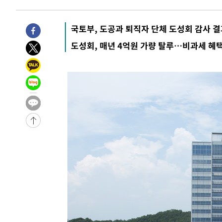
2시간 전 >
"여기 떨어졌다"…다누리, 스페이스X 로켓 달 충돌 흔적 포착
3시간 전 >
손흥민, 5경기 연속골 실패…LAFC는 승부차기 끝 과달라하라
국토부, 도공과 퇴직자 단체 도성회 감사 결
5시간 전 >
내일까지 39도 '펄펄'…기상청 "태풍 지나며 폭염 잠시 꺾인
도성회, 매년 4억원 가량 탈루…비과세 혜
-17966초 전 >
'월드컵 탈락 후폭풍' 축구협회…11시간 걸린 초유의 압
합)
-17402초 전 >
[속보] 뉴욕증시, 혼조 출발…나스닥 0.3%↓, 다우 0.1
-16195초 전 >
축구협회, 15년 전 심판 성 접대 파문에 "현재는 내부 지
-14880초 전 >
경찰, '홍명보는 2순위' 결론냈던 스포츠윤리센터도 압
-476초 전 >
[속보]합참 "北 발사체는 단거리탄도미사일…감시·경계태세
-224초 전 >
日방위성, 北이 동해로 쏜 발사체는 탄도미사일 가능성
22분 전 >
[속보] SKT, 에이닷 서비스 장애 발생…"원인 파악 중"
32분 전 >
[속보]합참 "북, 동해상으로 미상 발사체 발사"
42분 전 >
'낮 최고 39도' 불볕더위…한밤 열대야도 계속[내일날씨]
43분 전 >
[속보]7~9일 프로야구 3연전도 폭염 취소…11일 재개
48분 전 >
"韓 외환시장 개입 관측 배경엔 美의 대한국 무역적자 있어"
51분 전 >
'월드컵 탈락 후폭풍' 축구협회…초유의 압수수색에 '충격·당
54분 전 >
서울 낮 37.9도, 올여름 최고치 경신…영등포 순간 '40도'