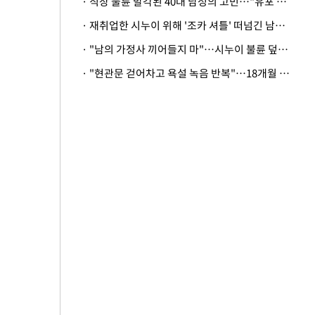
· 직장 불륜 발각된 40대 남성의 고민…"유포 동료 명예훼손·협박죄 고소 가능할까"
· 재취업한 시누이 위해 '조카 셔틀' 떠넘긴 남편…아내 "난 못한다"
· "남의 가정사 끼어들지 마"…시누이 불륜 덮으려는 남편에 억울한 아내
· "현관문 걷어차고 욕설 녹음 반복"…18개월 아기 키우는 집 뒤흔든 '앞집의 비극'