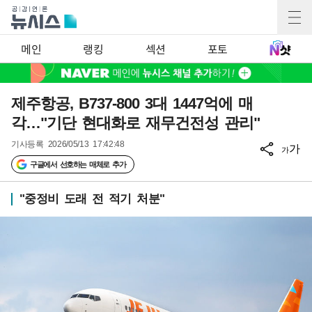
메인
랭킹
섹션
포토
제주항공, B737-800 3대 1447억에 매
각…"기단 현대화로 재무건전성 관리"
기사등록
2026/05/13 17:42:48
가
가
구글에서 선호하는 매체로 추가
"중정비 도래 전 적기 처분"