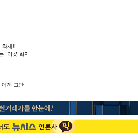
제 대응"
쳐
기소
수…이병태