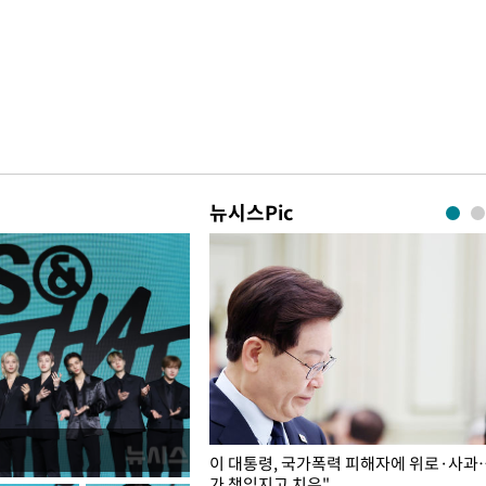
뉴시스Pic
개구리밥
이 대통령, 국가폭력 피해자에 위로·사과
가 책임지고 치유"