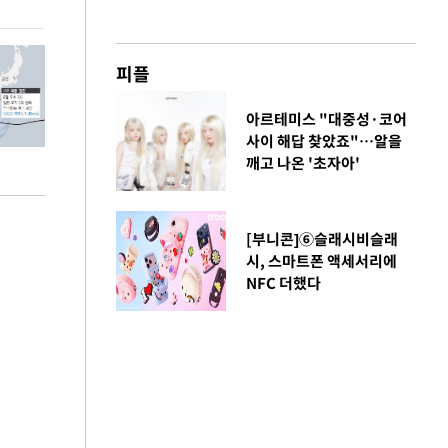
피플
아르테미스 "대중성·코어
사이 해답 찾았죠"…알을
깨고 나온 '초자아'
[부니콘]⑥슬래시비슬래
시, 스마트폰 액세서리에
NFC 더했다