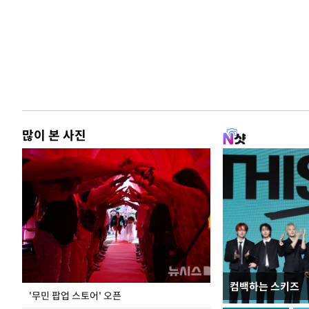
많이 본 사진
컴백하는 스키즈
지석천 뒤덮은 
'무민 팝업 스토어' 오픈