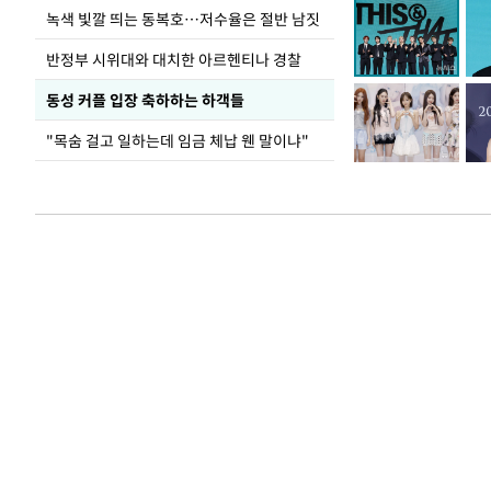
녹색 빛깔 띄는 동복호…저수율은 절반 남짓
반정부 시위대와 대치한 아르헨티나 경찰
동성 커플 입장 축하하는 하객들
"목숨 걸고 일하는데 임금 체납 웬 말이냐"