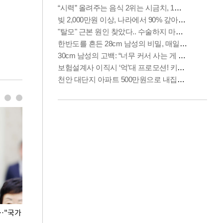
…"국가
홈플러스, 67개 점포 가오픈… 13일 정식 개장
오세훈 서울시장,
환경 점검