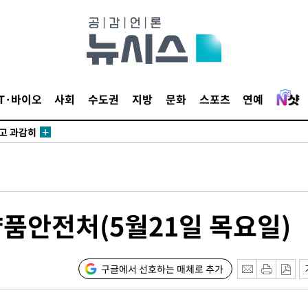
수…이병태
지(종합)
0.3만개
IT·바이오
사회
수도권
지방
문화
스포츠
연예
 4.1%로
말고 과감히
쪽 아웃바
하향
재난지역 선
희망지 못
품안전처(5월21일 목요일)
]
제 대응"
구글에서 선호하는 매체로 추가