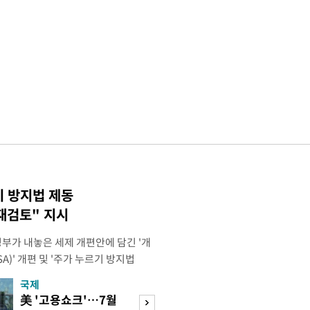
기 방지법 제동
재검토" 지시
정부가 내놓은 세제 개편안에 담긴 '개
)' 개편 및 '주가 누르기 방지법
것을 지시했다. 이 대통령은 이날 참모
국제
경제
서 ISA 개편 방안 및 주가 누르기 방
美 '고용쇼크'…7월
수도권 고용 급랭
들의 반발 등에 대한 내용을 보고 받