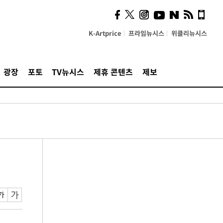
K-Artprice
프라임뉴시스
위클리뉴시스
광장
포토
TV뉴시스
제휴 콘텐츠
제보