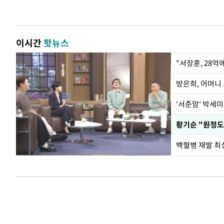
이시간
핫뉴스
"서장훈, 28억
방은희, 어머니 
'서준맘' 박세미
황기순 "원정도
백혈병 재발 최성