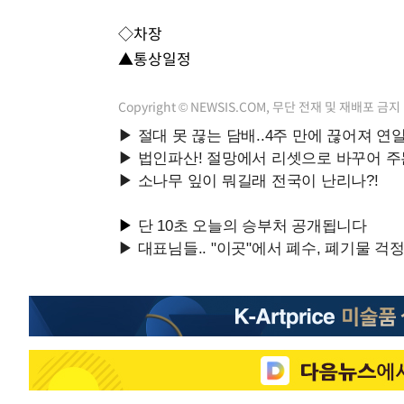
27분 전 >
SK하이닉스, 용인·청주 팹에 54조 투자…"AI 메모리 수요 선
◇차장
1시간 전 >
여자배구 이재영·이다영 자매, 아제르바이잔 투란VC 입단
▲통상일정
1시간 전 >
외국인 심판 성 접대 7경기 들여다보니…한국 축구 '5승 2무'
1시간 전 >
[속보]코스닥, 2.86포인트(0.36%) 내린 798.81마감
Copyright © NEWSIS.COM, 무단 전재 및 재배포 금지
1시간 전 >
[속보]코스피, 6200선 약보합…0.60% 내린 6258.77에 마
1시간 전 >
[속보]원·달러 환율, 7.7원 내린 1416.1원 마감
1시간 전 >
[속보] 노원서 40.1도 관측…서울, 2018년 이후 첫 40도
2시간 전 >
[속보]종합특검, '계엄 수용공간 확보' 신용해 前교정본부장 
2시간 전 >
외신들도 주목한 韓축구 파문…"국민적 공분에 수사 재개"
2시간 전 >
11시간 압수수색에 성접대 파문까지…'쑥대밭' 된 축구협회
3시간 전 >
[속보]규제합리화위원회 부위원장에 김태유 서울대 공대 교
후임