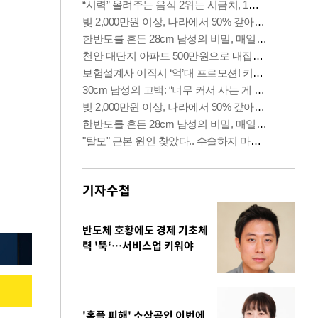
기자수첩
반도체 호황에도 경제 기초체
력 '뚝‘…서비스업 키워야
'홈플 피해' 소상공인 이번에