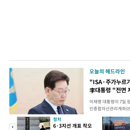
오늘의 헤드라인
"ISA·주가누르
李대통령 "전면 
이재명 대통령이 7일 
인종합자산관리계좌(ISA
안'을 전면 재검토 할 
정치
들과의 상황 점검 회의에
 두
6·3지선 개표 착오
지법안을 둘러싼 투자자