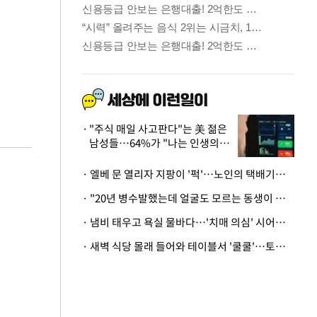
"주식 매일 사고판다"는 美 젊은
남성들…64%가 "나는 인생의
패배자“
· 엘베 문 열리자 지팡이 '퍽'…노인의 택배기사 폭행 이유
· "20년 병수발했는데 얼굴도 모르는 동생이 유산 절반을"…배다른 형제 상속권 있을까
· 냄비 태우고 욕실 물바다…'치매 의심' 시어머니 검사 권유했다가 '날벼락'
· 새벽 식당 몰래 들어와 테이블서 '쿨쿨'…토사물 남기고 사라진 남성
금융
…
두나무, 경찰청 '압수