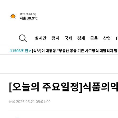
2026.08.08 (토)
서울 30.9℃
3시간 전 >
[속보]규제합리화위원회 부위원장에 김태유 서울대 공대 교
후임
-19056초 전 >
이강인, 폭염 속 AT마드리드 첫 훈련…80명 식사 대접까
-16195초 전 >
미 사업체 일자리, 7월에 2.3만개 순감하고 그 전 2개월 1
실시간
정치
국제
경제
금융
산업
하향수정 (2보)
-15643초 전 >
[속보] 미 사업체, 일자리 7월에 2.3만 개 줄어…실업률은
↓
-11506초 전 >
[속보]이 대통령 "부동산 공급 기존 사고방식 매달리지 
실천"
-10591초 전 >
이란, "오만과 '중앙 단일 루트' 합의…북쪽 인바운드·남
운드는 임시"
-2159초 전 >
"낮 기온 소폭 하락"…수도권 폭염중대경보, 폭염경보로 
-2123초 전 >
[속보]이 대통령, '호우피해' 안동·의성 관할 4개 면 특별
포
-2086초 전 >
[단독]중수청 지원 검사들, 정원 초과 시 낮은 계급 임용…
[오늘의 주요일정]식품의약
갈 수도
-57초 전 >
낮 최고 37도 찜통더위…곳곳 소나기·강원 많은 비[내일날씨
27분 전 >
SK하이닉스, 용인·청주 팹에 54조 투자…"AI 메모리 수요 선
등록 2026.05.21 05:01:00
1시간 전 >
여자배구 이재영·이다영 자매, 아제르바이잔 투란VC 입단
1시간 전 >
외국인 심판 성 접대 7경기 들여다보니…한국 축구 '5승 2무'
1시간 전 >
[속보]코스닥, 2.86포인트(0.36%) 내린 798.81마감