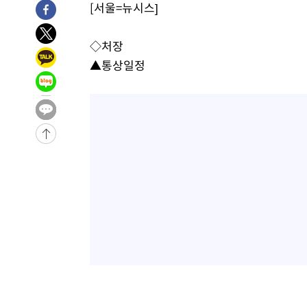
[서울=뉴시스]
1시간 전 >
[속보]코스피, 6200선 약보합…0.60% 내린 6258.77에 마
1시간 전 >
[속보]원·달러 환율, 7.7원 내린 1416.1원 마감
◇처장
1시간 전 >
[속보] 노원서 40.1도 관측…서울, 2018년 이후 첫 40도
▲통상일정
2시간 전 >
[속보]종합특검, '계엄 수용공간 확보' 신용해 前교정본부장 
2시간 전 >
외신들도 주목한 韓축구 파문…"국민적 공분에 수사 재개"
2시간 전 >
11시간 압수수색에 성접대 파문까지…'쑥대밭' 된 축구협회
3시간 전 >
[속보]규제합리화위원회 부위원장에 김태유 서울대 공대 교
후임
-19056초 전 >
이강인, 폭염 속 AT마드리드 첫 훈련…80명 식사 대접까
-16195초 전 >
미 사업체 일자리, 7월에 2.3만개 순감하고 그 전 2개월 1
하향수정 (2보)
-15643초 전 >
[속보] 미 사업체, 일자리 7월에 2.3만 개 줄어…실업률은
↓
-11506초 전 >
[속보]이 대통령 "부동산 공급 기존 사고방식 매달리지 
실천"
-10591초 전 >
이란, "오만과 '중앙 단일 루트' 합의…북쪽 인바운드·남
운드는 임시"
-2159초 전 >
"낮 기온 소폭 하락"…수도권 폭염중대경보, 폭염경보로 
-2123초 전 >
[속보]이 대통령, '호우피해' 안동·의성 관할 4개 면 특별
포
-2086초 전 >
[단독]중수청 지원 검사들, 정원 초과 시 낮은 계급 임용…
갈 수도
-57초 전 >
낮 최고 37도 찜통더위…곳곳 소나기·강원 많은 비[내일날씨