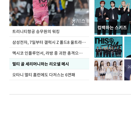
컴백하는 스키즈
입추 하루 앞둔 
트리니티항공 승무원의 워킹
폭염
삼성전자, 7일부터 갤럭시 Z 폴드8 울트라·폴드8·플립8 출시
멕시코 인플루언서, 라방 중 괴한 총격으로 사망
멀티 골 세리머니하는 리오넬 메시
오타니 멀티 홈런에도 다저스는 6연패