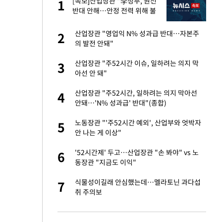
미
[속보]산업장관 "李정부, 원전
1
1
…엄
반대 안해…안정 전력 위해 불
가피"
서글서글한 인상이
산업장관 "영업익 N% 성과급 반대…자본주
2
2
의 발전 안돼"
이 산다' 선곡…쿨한
산업장관 "주52시간 이슈, 일하려는 의지 막
3
3
아선 안 돼"
인간들이 이 꼴 만
산업장관 "주52시간, 일하려는 의지 막아선
4
4
격한 반응
안돼…'N% 성과급' 반대"(종합)
하는 프리랜서…받
노동장관 "'주52시간 예외', 산업부와 엇박자
5
5
안 나는 게 이상"
 원전 반대 안해…안
'52시간제' 두고…산업장관 "손 봐야" vs 노
6
6
동장관 "지금도 이익"
노인 70%는 아파
식물성이길래 안심했는데…멜라토닌 과다섭
7
7
취 주의보