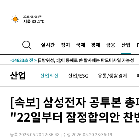
1시간 전 >
트럼프, 한국계 진보 주지사 후보 맹공…"공산주의가 최대 위
2026.08.06 (목)
서울 32.1℃
-31811초 전 >
[속보] 뉴욕증시, 혼조 출발…나스닥 0.3%↓, 다우 0.1
-30604초 전 >
축구협회, 15년 전 심판 성 접대 파문에 "현재는 내부 지
-29289초 전 >
경찰, '홍명보는 2순위' 결론냈던 스포츠윤리센터도 압
실시간
정치
국제
경제
금융
산업
-14885초 전 >
[속보]합참 "北 발사체는 단거리탄도미사일…감시·경계
화"
-14633초 전 >
日방위성, 北이 동해로 쏜 발사체는 탄도미사일 가능성
-13063초 전 >
[속보] SKT, 에이닷 서비스 장애 발생…"원인 파악 중"
산업
산업최신
산업/ESG
유통/생활경제
-12469초 전 >
[속보]합참 "북, 동해상으로 미상 발사체 발사"
-11865초 전 >
'낮 최고 39도' 불볕더위…한밤 열대야도 계속[내일날씨]
-11824초 전 >
[속보]7~9일 프로야구 3연전도 폭염 취소…11일 재개
[속보] 삼성전자 공투본 총
-11486초 전 >
"韓 외환시장 개입 관측 배경엔 美의 대한국 무역적자 있
"22일부터 잠정합의안 찬
-11313초 전 >
'월드컵 탈락 후폭풍' 축구협회…초유의 압수수색에 '충격
-11153초 전 >
서울 낮 37.9도, 올여름 최고치 경신…영등포 순간 '40도
-10715초 전 >
[속보]종합특검, 대검 추가 압수수색…내란 중요임무종사
등록 2026.05.20 22:36:48
수정 2026.05.20 23:36:19
-6810초 전 >
[속보]코스닥, 800p 회복…0.26% 오른 801.67 마감