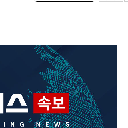
포착
하라 격파
다"
협"
4%↑
침 준수"
수수색
태세 강
어"