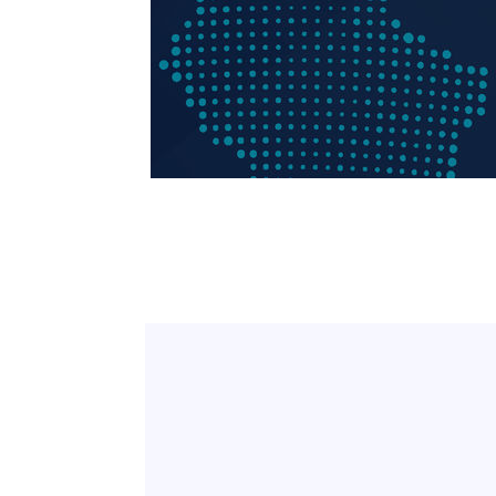
-11313초 전 >
'월드컵 탈락 후폭풍' 축구협회…초유의 압수수색에 '충격
-11153초 전 >
서울 낮 37.9도, 올여름 최고치 경신…영등포 순간 '40도
-10715초 전 >
[속보]종합특검, 대검 추가 압수수색…내란 중요임무종사
-6810초 전 >
[속보]코스닥, 800p 회복…0.26% 오른 801.67 마감
-6740초 전 >
[속보]코스피, 301.88포인트(4.58%) 내린 6296.38 마감
-6605초 전 >
[속보]원·달러 환율, 0.7원 내린 1423.8원 마감
-4204초 전 >
"여기 떨어졌다"…다누리, 스페이스X 로켓 달 충돌 흔적 
-1249초 전 >
손흥민, 5경기 연속골 실패…LAFC는 승부차기 끝 과달라
1시간 전 >
내일까지 39도 '펄펄'…기상청 "태풍 지나며 폭염 잠시 꺾인
1시간 전 >
트럼프, 한국계 진보 주지사 후보 맹공…"공산주의가 최대 위