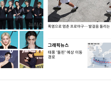
전남광주… 열화상 카메라에 담긴
폭염으로 멈춘 프로야구… 발걸음 돌리는
그래픽뉴스
태풍 '돌핀' 예상 이동
경로