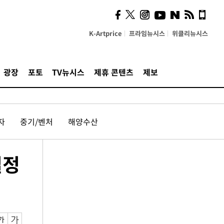
K-Artprice
프라임뉴시스
위클리뉴시스
광장
포토
TV뉴시스
제휴 콘텐츠
제보
자
중기/벤처
해양수산
결정