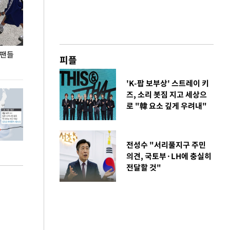
 팬들
이 대통령, '청년 대책 속도 높여야…폭염 문제도
입추 코앞인데 전
피플
총력 대응'
'K-팝 보부상' 스트레이 키
즈, 소리 봇짐 지고 세상으
로 "韓 요소 깊게 우려내"
전성수 "서리풀지구 주민
의견, 국토부·LH에 충실히
전달할 것"