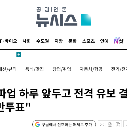
협"
4%↑
침 준수"
수수색
IT·바이오
사회
수도권
지방
문화
스포츠
연예
태세 강
패션/뷰티
음식/맛집
창업/취업
자동차/항공
전기/전
파업 하루 앞두고 전격 유보 
어"
반투표"
·당황'
'
 혐의
구글에서 선호하는 매체로 추가