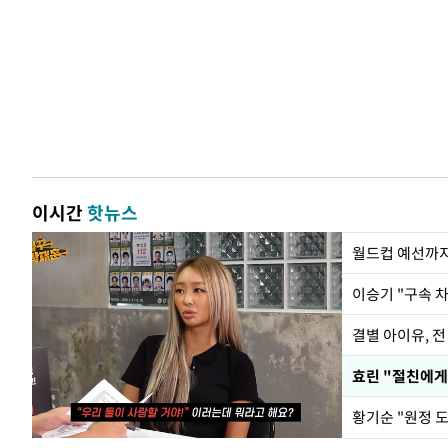
이시간
핫뉴스
월드컵 예선까지
이승기 "구속 차
결별 아이유, 전
효린 "절친에게
황기순 "원정 