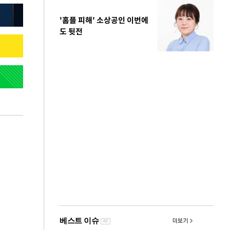
'홈플 피해' 소상공인 이번에
도 뒷전