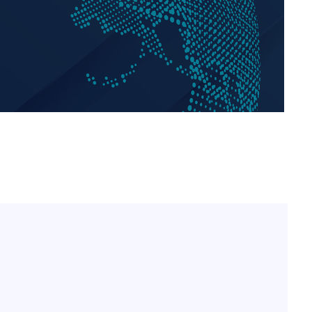
이승기 측 "차가원 전세금 
1
반환은 고도의 사기 수법
·당황'
벌 원해"
'
정보석 "황정음 전 남편 
2
 혐의
었는데…"
아이유, 장기하 '별일 없
3
일상 공개
허지웅 "우리가 지지했던 
4
포착
들었다"…형소법 개정에 
하라 격파
김혜수 "우린 돈 받고 일
다"
5
는 만큼 해내야"
협"
[속보]산업장관 "李정부,
6
정 전력 위해 불가피"
'아들아 요양원은 싫다'…
7
도 집 거주 희망