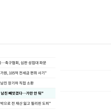
…축구협회, 심판 성접대 파문
가원, 105억 전세금 편취 사기"
 남친 장기하 직접 소환
 남친 빼앗겼다…가만 안 둬"
도박으로 전 재산 잃고 필리핀 도피"