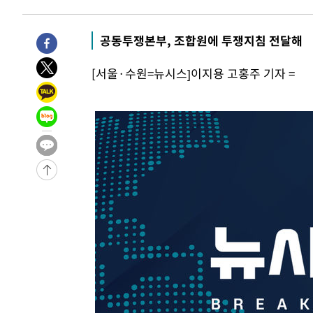
-6740초 전 >
[속보]코스피, 301.88포인트(4.58%) 내린 6296.38 마감
-6605초 전 >
[속보]원·달러 환율, 0.7원 내린 1423.8원 마감
공동투쟁본부, 조합원에 투쟁지침 전달해
-4204초 전 >
"여기 떨어졌다"…다누리, 스페이스X 로켓 달 충돌 흔적 
[서울·수원=뉴시스]이지용 고홍주 기자 =
-1249초 전 >
손흥민, 5경기 연속골 실패…LAFC는 승부차기 끝 과달라
1시간 전 >
내일까지 39도 '펄펄'…기상청 "태풍 지나며 폭염 잠시 꺾인
1시간 전 >
트럼프, 한국계 진보 주지사 후보 맹공…"공산주의가 최대 위
-31811초 전 >
[속보] 뉴욕증시, 혼조 출발…나스닥 0.3%↓, 다우 0.1
-30604초 전 >
축구협회, 15년 전 심판 성 접대 파문에 "현재는 내부 지
-29289초 전 >
경찰, '홍명보는 2순위' 결론냈던 스포츠윤리센터도 압
-14885초 전 >
[속보]합참 "北 발사체는 단거리탄도미사일…감시·경계
화"
-14633초 전 >
日방위성, 北이 동해로 쏜 발사체는 탄도미사일 가능성
-13063초 전 >
[속보] SKT, 에이닷 서비스 장애 발생…"원인 파악 중"
-12469초 전 >
[속보]합참 "북, 동해상으로 미상 발사체 발사"
-11865초 전 >
'낮 최고 39도' 불볕더위…한밤 열대야도 계속[내일날씨]
-11824초 전 >
[속보]7~9일 프로야구 3연전도 폭염 취소…11일 재개
-11486초 전 >
"韓 외환시장 개입 관측 배경엔 美의 대한국 무역적자 있