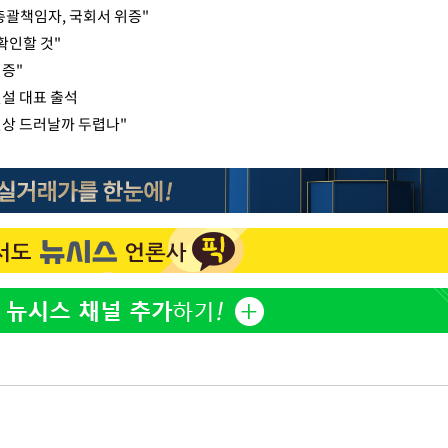
총괄책임자, 국회서 위증"
확인할 것"
검증"
건설 대표 출석
 진상 드러날까 두렵나"