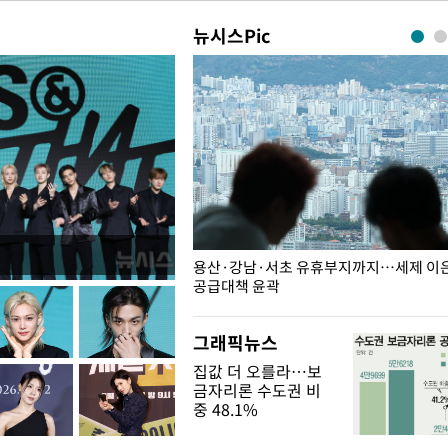
뉴시스Pic
주째 하락, L당 1천800원대
용산·강남·서초 유휴부지까지…세제 이은 
공급대책 윤곽
그래픽뉴스
집값 더 오를라…보
금자리론 수도권 비
중 48.1%