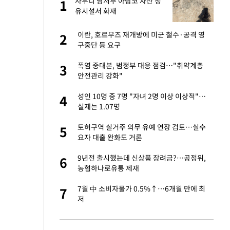
사우디 남서부 아람코 자잔 정
1
1
라"
유시설서 화재
…"목디스크 심해
이란, 호르무즈 재개방에 미군 철수·공격 영
2
2
구중단 등 요구
톨루카전 선발 출
폭염 중대본, 범정부 대응 점검…"취약계층
3
3
안전관리 강화"
'…열화상 카메라로 본
성인 10명 중 7명 "자녀 2명 이상 이상적"…
4
4
실제는 1.07명
마드리드 입단
토허구역 실거주 의무 유예 연장 검토…실수
5
5
요자 대출 완화도 거론
"여기까지만 하자"
9년전 출시했는데 신상품 장려금?…공정위,
6
6
농협하나로유통 제재
침묵…LAFC, 톨루
7월 中 소비자물가 0.5%↑…6개월 만에 최
7
7
저