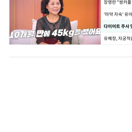
'마약 자숙' 유
유혜정, 자궁적