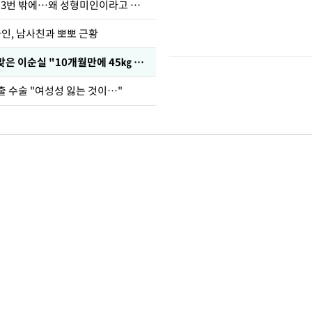
장영란 "쌍커풀 3번 밖에…왜 성형미인이라고 하냐"
아인, 남사친과 뽀뽀 근황
다이어트 주사 맞은 이순실 "10개월만에 45㎏ 감량"
출 수술 "여성성 잃는 것이…"