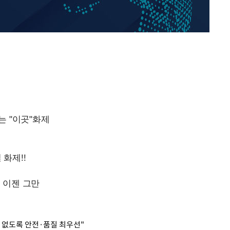
한정수 "황정민 선배만 피
1
해…떳떳하면 신분 공개하
 차에 첫
손떨림 건강이상설 한승연
2
동'
치료 중"
리(종합)
LAFC 손흥민, 리그스컵 
3
격…득점포 재가동 도전
대우'
'여긴 20도, 저긴 50도
4
'온도차'
폭염 저감시설 '온도차'
이강인, 오늘 서울서 AT
 밝혀
5
식…'전례 없는 특급대우'
발로 부상
 논의
제니, 동거 여부 물음에 
6
웃음
손흥민, 68분 뛰고 2경기 
7
카에 1-0 승리(종합)
발 없도록 안전·품질 최우선"