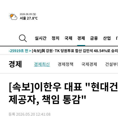
2026.08.09 (일)
서울 27.8℃
4시간 전 >
[속보]美중부 사령관, 이스라엘 긴급방문 다중화된 전선 상황
-30947초 전 >
이강인 ATM 입단식에 '상암벌 들썩'…"세계적인 선수 
-29943초 전 >
태풍 돌핀, 중 저장성 타이저우시 해안에 상륙 (1보)
실시간
정치
국제
경제
금융
산업
-27289초 전 >
AT마드리드 데뷔 앞둔 이강인, 맨시티전 선발 대신 '벤치 
-25919초 전 >
[속보]與 강원·TK 당원투표 합산 김민석 48.54%로 
44.40%
-25253초 전 >
與 강원·TK 당원투표 합산 김민석 46.01%로 승리…정
경제
경제최신
경제정책
국제경제
건설부
44.53%
-25093초 전 >
[속보]與전대 권리당원투표…강원·경북 김민석, 대구 정
-24900초 전 >
[속보]與 당대표 경선, 경북 권리당원 투표 김민석 47.3
45.71%
-24802초 전 >
[속보]與 당대표 경선, 대구 권리당원 투표 정청래 47.8
[속보]이한우 대표 "현대건
46.35%
-24599초 전 >
[속보]與 당대표 경선, 강원 권리당원 투표 김민석 승리…5
득표
제공자, 책임 통감"
-22517초 전 >
"일본축구협회, 대한축구협회 성 접대 의혹 심판 조사"
-15159초 전 >
[속보]장은수, KLPGA 제주삼다수 역전 우승…데뷔 10년
정상
-10524초 전 >
"얼마나 더웠으면"…안동 물길공원서 헤엄친 구렁이 '소
등록 2026.05.20 12:41:08
-10451초 전 >
손흥민, 68분 뛰고 2경기 침묵…LAFC, 톨루카에 1-0 승