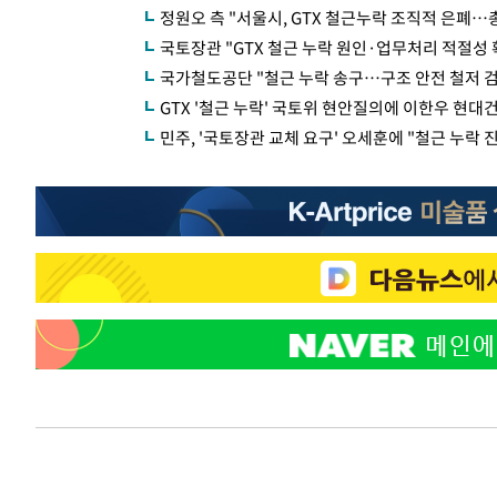
정원오 측 "서울시, GTX 철근누락 조직적 은폐…
국토장관 "GTX 철근 누락 원인·업무처리 적절성 
국가철도공단 "철근 누락 송구…구조 안전 철저 
GTX '철근 누락' 국토위 현안질의에 이한우 현대
민주, '국토장관 교체 요구' 오세훈에 "철근 누락