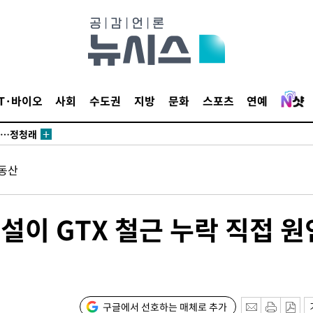
 논의
되길"
IT·바이오
사회
수도권
지방
문화
스포츠
연예
시작'
승리…정청래
청래
동산
청래 승리
7%·정청래
2%·김민석
설이 GTX 철근 누락 직접 원
0.30%
 차에 첫
동'
구글에서 선호하는 매체로 추가
리(종합)