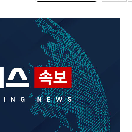
대우'
'온도차'
 밝혀
발로 부상
 논의
되길"
시작'
승리…정청래
청래
청래 승리
7%·정청래
2%·김민석
0.30%