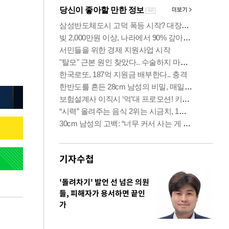
기자수첩
'돌려차기' 발언 선 넘은 의원
들, 피해자가 용서하면 끝인
가