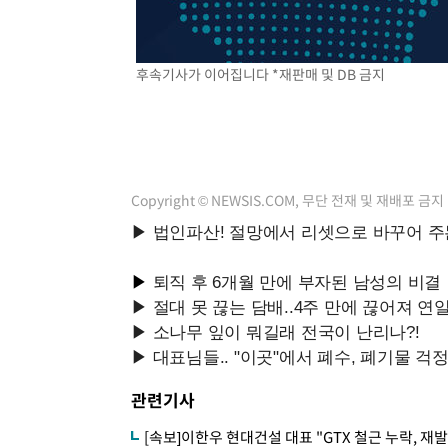
득표
-22517초 전 >
"일본축구협회, 대한축구협회 성 접대 의혹 심판 조사"
-15159초 전 >
[속보]장은수, KLPGA 제주삼다수 역전 우승…데뷔 10년
후속기사가 이어집니다 *재판매 및 DB 금지
정상
-10524초 전 >
"얼마나 더웠으면"…안동 물길공원서 헤엄친 구렁이 '소
-10451초 전 >
손흥민, 68분 뛰고 2경기 침묵…LAFC, 톨루카에 1-0 승
-9723초 전 >
'2경기 연속 침묵' 손흥민, 톨루카전 68분만 뛰고 슈팅 0개
-8475초 전 >
이강인, 오늘 서울서 AT마드리드 입단식…'전례 없는 특급
1시간 전 >
'여긴 20도, 저긴 50도'…열화상 카메라로 본 폭염 저감시설 
Copyright © NEWSIS.COM, 무단 전재 및 재배포 금지
1시간 전 >
콜롬비아 신임 우파 대통령 취임 하루만에 차량폭탄 폭발 사건
3시간 전 >
튀르키예 외무장관, "메카 3국 방위협정은 이란이 목표 아냐 "
3시간 전 >
이군이 불법 군시설 건설한 레바논 남부에서 레바논군 3명 폭
4시간 전 >
[속보]美중부 사령관, 이스라엘 긴급방문 다중화된 전선 상황
관련기사
[속보]이한우 현대건설 대표 "GTX 철근 누락, 재