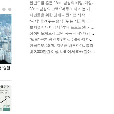
'영끌'
폭염 속 주말 풍경은?
극한 폭염에 바
도