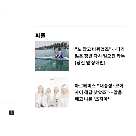
피플
"노 잡고 바뀌었죠"…다리
잃은 청년 다시 일으킨 카누
[당신 옆 장애인]
아르테미스 "대중성·코어
사이 해답 찾았죠"…알을
깨고 나온 '초자아'