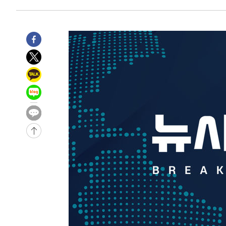
-9723초 전 >
'2경기 연속 침묵' 손흥민, 톨루카전 68분만 뛰고 슈팅 0개
-8475초 전 >
이강인, 오늘 서울서 AT마드리드 입단식…'전례 없는 특급
1시간 전 >
'여긴 20도, 저긴 50도'…열화상 카메라로 본 폭염 저감시설 
1시간 전 >
콜롬비아 신임 우파 대통령 취임 하루만에 차량폭탄 폭발 사건
3시간 전 >
튀르키예 외무장관, "메카 3국 방위협정은 이란이 목표 아냐 "
3시간 전 >
이군이 불법 군시설 건설한 레바논 남부에서 레바논군 3명 폭
4시간 전 >
[속보]美중부 사령관, 이스라엘 긴급방문 다중화된 전선 상황
-30947초 전 >
이강인 ATM 입단식에 '상암벌 들썩'…"세계적인 선수 
-29943초 전 >
태풍 돌핀, 중 저장성 타이저우시 해안에 상륙 (1보)
-27289초 전 >
AT마드리드 데뷔 앞둔 이강인, 맨시티전 선발 대신 '벤치 
-25919초 전 >
[속보]與 강원·TK 당원투표 합산 김민석 48.54%로 
44.40%
-25253초 전 >
與 강원·TK 당원투표 합산 김민석 46.01%로 승리…정
44.53%
-25093초 전 >
[속보]與전대 권리당원투표…강원·경북 김민석, 대구 정
-24900초 전 >
[속보]與 당대표 경선, 경북 권리당원 투표 김민석 47.3
45.71%
-24802초 전 >
[속보]與 당대표 경선, 대구 권리당원 투표 정청래 47.8
46.35%
-24599초 전 >
[속보]與 당대표 경선, 강원 권리당원 투표 김민석 승리…5