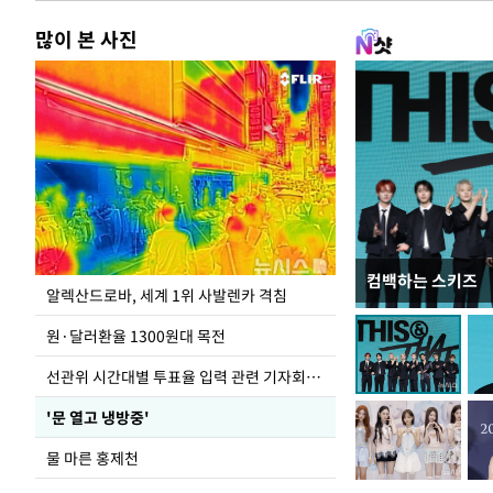
많이 본 사진
컴백하는 스키즈
주유소 기름값 12
알렉산드로바, 세계 1위 사발렌카 격침
원·달러환율 1300원대 목전
선관위 시간대별 투표율 입력 관련 기자회견하는 주진우 의원
'문 열고 냉방중'
물 마른 홍제천