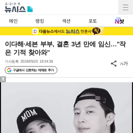
메인
랭킹
섹션
포토
이다해·세븐 부부, 결혼 3년 만에 임신…"작
은 기적 찾아와"
기사등록
2026/05/20 18:34:38
가
가
구글에서 선호하는 매체로 추가
X