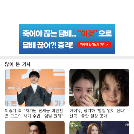
많이 본 기사
이승기 측 "차가원 전세금 미반환
아이유, 장기하 '별일 없이 산다'
은 고도의 사기 수법…엄벌 원해"
선곡…쿨한 일상 공개