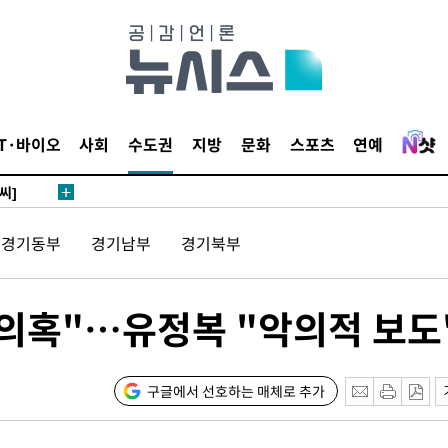
 4.1%로
말고 과감히
쪽 아웃바
 하향
별재난지역
IT·바이오
사회
수도권
지방
문화
스포츠
연예
…희망지 못
씨]
 선제 대
경기동부
경기남부
경기북부
무'
 의혹"…유정복 "악의적 보도
마쳐
구글에서 선호하는 매체로 추가
 기소