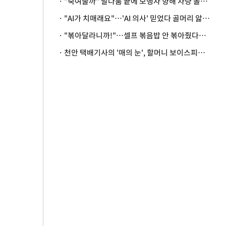
· "죽여줄까" 말다툼 끝에 보행자 향해 차량 돌진…50대 여성 중상
· "AI가 치매래요"…'AI 의사' 믿었다 골머리 앓는 美 의료계 '경고'
· "볶아달라니까!"…셀프 볶음밥 안 볶아줬다고 사장 폭행한 손님
· 천안 택배기사의 '매의 눈', 할머니 보이스피싱 피해 막아