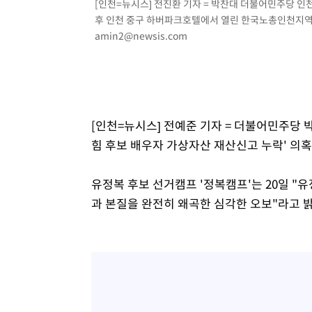
[인천=뉴시스] 전진환 기자 = 박찬대 더불어민주당 
-3211초 전 >
[속보]원·달러 환율, 7.7원 내린 1416.1원 마감
후 인천 중구 하버파크호텔에서 열린 한국노총인천지역본부
amin2@newsis.com
-3100초 전 >
[속보] 노원서 40.1도 관측…서울, 2018년 이후 첫 40도
-190초 전 >
[속보]종합특검, '계엄 수용공간 확보' 신용해 前교정본부장
15분 전 >
외신들도 주목한 韓축구 파문…"국민적 공분에 수사 재개"
16분 전 >
11시간 압수수색에 성접대 파문까지…'쑥대밭' 된 축구협회
32분 전 >
[속보]규제합리화위원회 부위원장에 김태유 서울대 공대 교
[인천=뉴시스] 전예준 기자 = 더불어민주당
후임
힘 후보 배우자 가상자산 재산신고 누락' 의혹
유정복 후보 선거캠프 '정복캠프'는 20일 "
과 본질을 완전히 왜곡한 심각한 오보"라고 