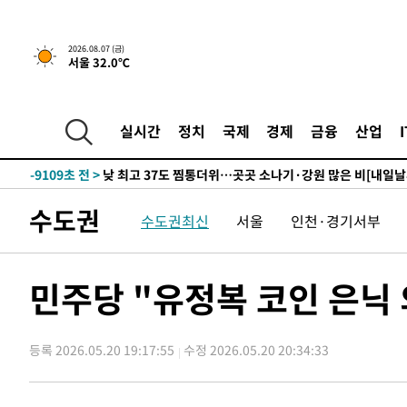
하향수정 (2보)
-24695초 전 >
[속보] 미 사업체, 일자리 7월에 2.3만 개 줄어…실업률은
↓
-20558초 전 >
[속보]이 대통령 "부동산 공급 기존 사고방식 매달리지 
2026.08.07 (금)
서울 32.0℃
실천"
-19643초 전 >
이란, "오만과 '중앙 단일 루트' 합의…북쪽 인바운드·남
운드는 임시"
-11211초 전 >
"낮 기온 소폭 하락"…수도권 폭염중대경보, 폭염경보로
-11175초 전 >
[속보]이 대통령, '호우피해' 안동·의성 관할 4개 면 특
실시간
정치
국제
경제
금융
산업
선포
-11138초 전 >
[단독]중수청 지원 검사들, 정원 초과 시 낮은 계급 임용
갈 수도
-9109초 전 >
낮 최고 37도 찜통더위…곳곳 소나기·강원 많은 비[내일날
-7415초 전 >
SK하이닉스, 용인·청주 팹에 54조 투자…"AI 메모리 수요
수도권
수도권최신
서울
인천·경기서부
응"
-4271초 전 >
여자배구 이재영·이다영 자매, 아제르바이잔 투란VC 입단
-3524초 전 >
외국인 심판 성 접대 7경기 들여다보니…한국 축구 '5승 2
-3258초 전 >
[속보]코스닥, 2.86포인트(0.36%) 내린 798.81마감
민주당 "유정복 코인 은닉
-3211초 전 >
[속보]코스피, 6200선 약보합…0.60% 내린 6258.77에 
-3191초 전 >
[속보]원·달러 환율, 7.7원 내린 1416.1원 마감
등록 2026.05.20 19:17:55
수정 2026.05.20 20:34:33
-3080초 전 >
[속보] 노원서 40.1도 관측…서울, 2018년 이후 첫 40도
-170초 전 >
[속보]종합특검, '계엄 수용공간 확보' 신용해 前교정본부장
15분 전 >
외신들도 주목한 韓축구 파문…"국민적 공분에 수사 재개"