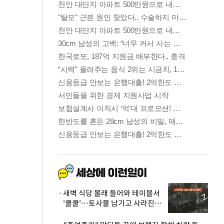
새벽 식당 몰래 들어와 테이블서
'쿨쿨'…토사물 남기고 사라진 남
성