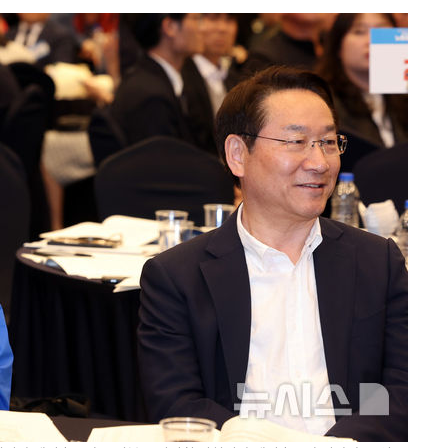
수…이병태
지(종합)
0.3만개
 4.1%로
말고 과감히
쪽 아웃바
 하향
별재난지역
…희망지 못
씨]
 선제 대
무'
마쳐