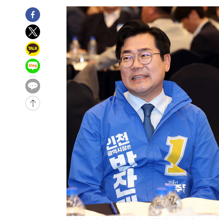
16분 전 >
11시간 압수수색에 성접대 파문까지…'쑥대밭' 된 축구협회
32분 전 >
[속보]규제합리화위원회 부위원장에 김태유 서울대 공대 교
후임
-28128초 전 >
이강인, 폭염 속 AT마드리드 첫 훈련…80명 식사 대접까
-25267초 전 >
미 사업체 일자리, 7월에 2.3만개 순감하고 그 전 2개월 1
하향수정 (2보)
-24715초 전 >
[속보] 미 사업체, 일자리 7월에 2.3만 개 줄어…실업률은
↓
-20578초 전 >
[속보]이 대통령 "부동산 공급 기존 사고방식 매달리지 
실천"
-19663초 전 >
이란, "오만과 '중앙 단일 루트' 합의…북쪽 인바운드·남
운드는 임시"
-11231초 전 >
"낮 기온 소폭 하락"…수도권 폭염중대경보, 폭염경보로
-11195초 전 >
[속보]이 대통령, '호우피해' 안동·의성 관할 4개 면 특
선포
-11158초 전 >
[단독]중수청 지원 검사들, 정원 초과 시 낮은 계급 임용
갈 수도
-9129초 전 >
낮 최고 37도 찜통더위…곳곳 소나기·강원 많은 비[내일날
-7435초 전 >
SK하이닉스, 용인·청주 팹에 54조 투자…"AI 메모리 수요
응"
-4291초 전 >
여자배구 이재영·이다영 자매, 아제르바이잔 투란VC 입단
-3544초 전 >
외국인 심판 성 접대 7경기 들여다보니…한국 축구 '5승 2
-3278초 전 >
[속보]코스닥, 2.86포인트(0.36%) 내린 798.81마감
-3231초 전 >
[속보]코스피, 6200선 약보합…0.60% 내린 6258.77에 