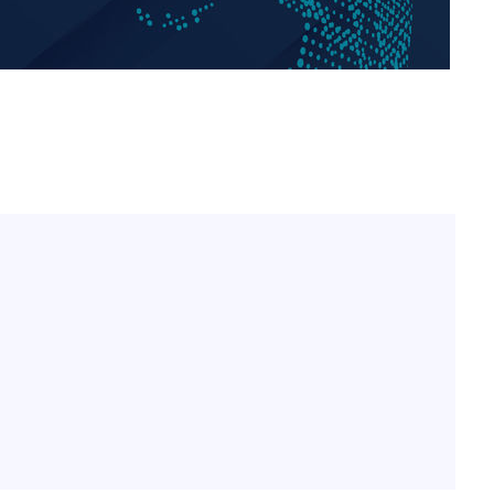
이승기 측 "차가원 전세금 
1
반환은 고도의 사기 수법
벌 원해"
"
아이유, 장기하 '별일 없
2
·당황'
일상 공개
허지웅 "우리가 지지했던 
3
혐의
들었다"…형소법 개정에 
김혜수 "우린 돈 받고 일
4
는 만큼 해내야"
효린 "절친에게 남친 빼
5
만 안 있어"
 격파
다"
손흥민, 5경기 연속골 실
6
기 끝 과달라하라 격파
극한 폭염에 프로야구 9
7
재개