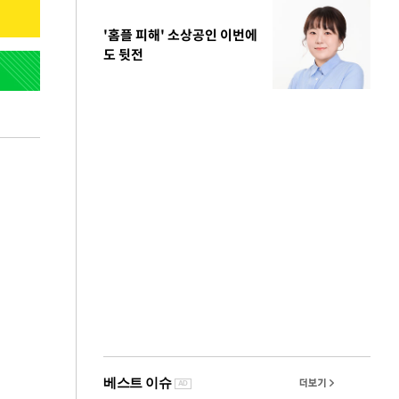
'홈플 피해' 소상공인 이번에
도 뒷전