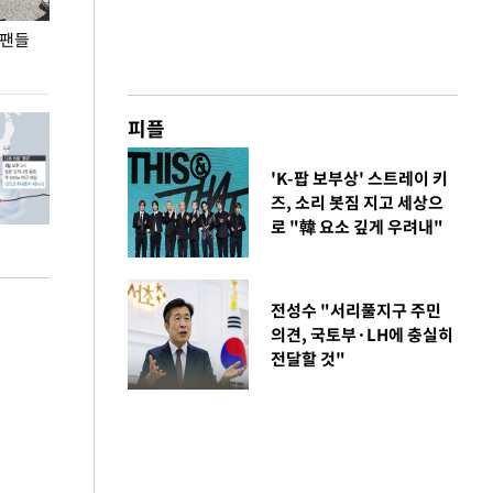
 팬들
이 대통령, '청년 대책 속도 높여야…폭염 문제도
입추 코앞인데 전
총력 대응'
피플
'K-팝 보부상' 스트레이 키
즈, 소리 봇짐 지고 세상으
로 "韓 요소 깊게 우려내"
전성수 "서리풀지구 주민
의견, 국토부·LH에 충실히
전달할 것"