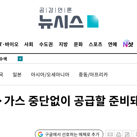
다"
수수색(종
4%↑
IT·바이오
사회
수도권
지방
문화
스포츠
연예
침 준수"
수수색
세 강화"
국
일본
아시아/오세아니아
중동/아프리카
유·가스 중단없이 공급할 준비
"
·당황'
구글에서 선호하는 매체로 추가