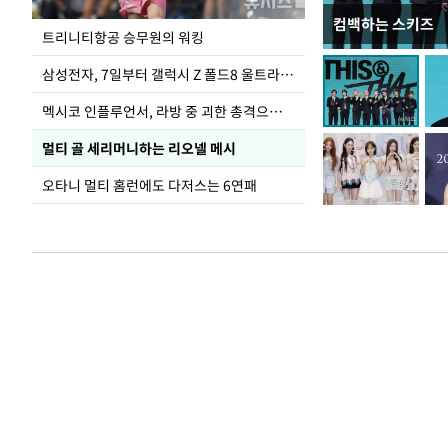
컴백하는 스키즈
입추 하루 앞둔 
트리니티항공 승무원의 워킹
폭염
삼성전자, 7일부터 갤럭시 Z 폴드8 울트라·폴드8·플립8 출시
멕시코 인플루언서, 라방 중 괴한 총격으로 사망
멀티 골 세리머니하는 리오넬 메시
오타니 멀티 홈런에도 다저스는 6연패