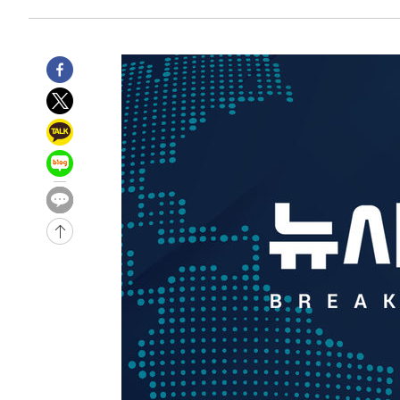
-3820초 전 >
[속보]종합특검, 대검 추가 압수수색…내란 중요임무종사 
1분 전 >
[속보]코스닥, 800p 회복…0.26% 오른 801.67 마감
2분 전 >
[속보]코스피, 301.88포인트(4.58%) 내린 6296.38 마감
4분 전 >
[속보]원·달러 환율, 0.7원 내린 1423.8원 마감
44분 전 >
"여기 떨어졌다"…다누리, 스페이스X 로켓 달 충돌 흔적 포착
1시간 전 >
손흥민, 5경기 연속골 실패…LAFC는 승부차기 끝 과달라하라
3시간 전 >
내일까지 39도 '펄펄'…기상청 "태풍 지나며 폭염 잠시 꺾인
-25480초 전 >
'월드컵 탈락 후폭풍' 축구협회…11시간 걸린 초유의 압
합)
-24916초 전 >
[속보] 뉴욕증시, 혼조 출발…나스닥 0.3%↓, 다우 0.1
-23709초 전 >
축구협회, 15년 전 심판 성 접대 파문에 "현재는 내부 지
-22394초 전 >
경찰, '홍명보는 2순위' 결론냈던 스포츠윤리센터도 압
-7990초 전 >
[속보]합참 "北 발사체는 단거리탄도미사일…감시·경계태
-7738초 전 >
日방위성, 北이 동해로 쏜 발사체는 탄도미사일 가능성
-6168초 전 >
[속보] SKT, 에이닷 서비스 장애 발생…"원인 파악 중"
-5574초 전 >
[속보]합참 "북, 동해상으로 미상 발사체 발사"
-4970초 전 >
'낮 최고 39도' 불볕더위…한밤 열대야도 계속[내일날씨]