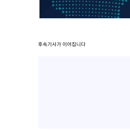
-4929초 전 >
[속보]7~9일 프로야구 3연전도 폭염 취소…11일 재개
-4591초 전 >
"韓 외환시장 개입 관측 배경엔 美의 대한국 무역적자 있어
-4418초 전 >
'월드컵 탈락 후폭풍' 축구협회…초유의 압수수색에 '충격
-4258초 전 >
서울 낮 37.9도, 올여름 최고치 경신…영등포 순간 '40도'
-3820초 전 >
[속보]종합특검, 대검 추가 압수수색…내란 중요임무종사 
후속기사가 이어집니다
1분 전 >
[속보]코스닥, 800p 회복…0.26% 오른 801.67 마감
2분 전 >
[속보]코스피, 301.88포인트(4.58%) 내린 6296.38 마감
4분 전 >
[속보]원·달러 환율, 0.7원 내린 1423.8원 마감
44분 전 >
"여기 떨어졌다"…다누리, 스페이스X 로켓 달 충돌 흔적 포착
1시간 전 >
손흥민, 5경기 연속골 실패…LAFC는 승부차기 끝 과달라하라
3시간 전 >
내일까지 39도 '펄펄'…기상청 "태풍 지나며 폭염 잠시 꺾인