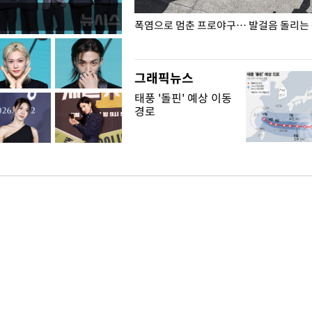
전남광주… 열화상 카메라에 담긴
폭염으로 멈춘 프로야구… 발걸음 돌리는
그래픽뉴스
태풍 '돌핀' 예상 이동
경로