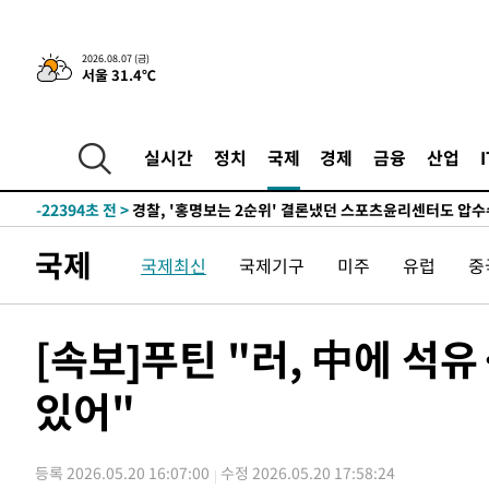
2026.08.07 (금)
서울 31.4℃
3시간 전 >
내일까지 39도 '펄펄'…기상청 "태풍 지나며 폭염 잠시 꺾인
-25480초 전 >
'월드컵 탈락 후폭풍' 축구협회…11시간 걸린 초유의 압
합)
-24916초 전 >
[속보] 뉴욕증시, 혼조 출발…나스닥 0.3%↓, 다우 0.1
실시간
정치
국제
경제
금융
산업
-23709초 전 >
축구협회, 15년 전 심판 성 접대 파문에 "현재는 내부 지
-22394초 전 >
경찰, '홍명보는 2순위' 결론냈던 스포츠윤리센터도 압
-7990초 전 >
[속보]합참 "北 발사체는 단거리탄도미사일…감시·경계태
국제
국제최신
국제기구
미주
유럽
중
-7738초 전 >
日방위성, 北이 동해로 쏜 발사체는 탄도미사일 가능성
-6168초 전 >
[속보] SKT, 에이닷 서비스 장애 발생…"원인 파악 중"
-5574초 전 >
[속보]합참 "북, 동해상으로 미상 발사체 발사"
[속보]푸틴 "러, 中에 석
-4970초 전 >
'낮 최고 39도' 불볕더위…한밤 열대야도 계속[내일날씨]
있어"
-4929초 전 >
[속보]7~9일 프로야구 3연전도 폭염 취소…11일 재개
-4591초 전 >
"韓 외환시장 개입 관측 배경엔 美의 대한국 무역적자 있어
-4418초 전 >
'월드컵 탈락 후폭풍' 축구협회…초유의 압수수색에 '충격
등록 2026.05.20 16:07:00
수정 2026.05.20 17:58:24
-4258초 전 >
서울 낮 37.9도, 올여름 최고치 경신…영등포 순간 '40도'