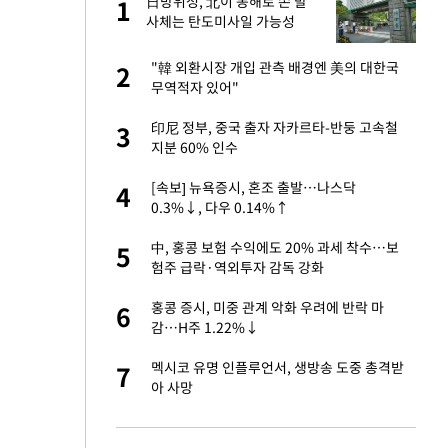
미
日방위성, 北이 동해로 쏜 발
1
1
…엄
사체는 탄도미사일 가능성
이 산다' 선곡…쿨한
"韓 외환시장 개입 관측 배경엔 美의 대한국
2
2
무역적자 있어"
인간들이 이 꼴 만
印尼 정부, 중국 출자 자카르타-반둥 고속철
3
3
격한 반응
지분 60% 인수
하는 프리랜서…받
[속보] 뉴욕증시, 혼조 출발…나스닥
4
4
0.3%↓, 다우 0.14%↑
앗겨…지금이라면 가
中, 홍콩 보험 수익에도 20% 과세 착수…보
5
5
험주 급락·역외투자 감독 강화
패…LAFC는 승부차
홍콩 증시, 미중 관계 악화 우려에 반락 마
6
6
감…H주 1.22%↓
일까지 취소…11일
멕시코 유명 인플루언서, 생방송 도중 총격받
7
7
아 사망