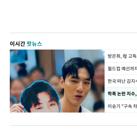
이시간
핫뉴스
방은희, 母 고독
월드컵 예선까지
한국 떠난 김지
학폭 논란 지수
이승기 "구속 차