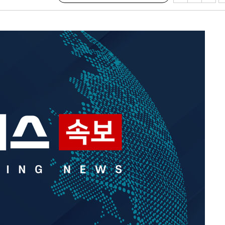
혐의
 격파
다"
수수색(종
4%↑
침 준수"
수수색
세 강화"