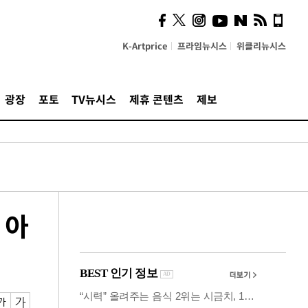
의견, 국토부·LH에 충실히
전달할 것"
K-Artprice
프라임뉴시스
위클리뉴시스
광장
포토
TV뉴시스
제휴 콘텐츠
제보
 아