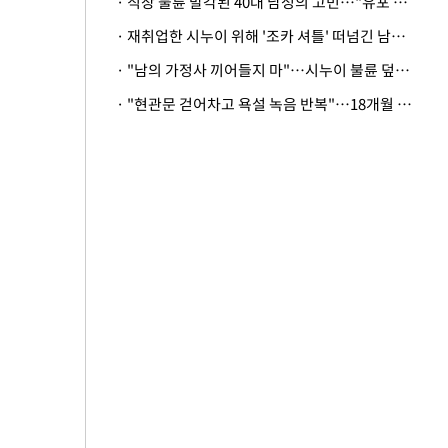
· 직장 불륜 발각된 40대 남성의 고민…"유포 동료 명예훼손·협박죄 고소 가능할까"
· 재취업한 시누이 위해 '조카 셔틀' 떠넘긴 남편…아내 "난 못한다"
· "남의 가정사 끼어들지 마"…시누이 불륜 덮으려는 남편에 억울한 아내
· "현관문 걷어차고 욕설 녹음 반복"…18개월 아기 키우는 집 뒤흔든 '앞집의 비극'