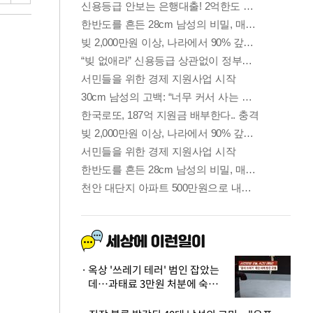
옥상 '쓰레기 테러' 범인 잡았는
데…과태료 3만원 처분에 숙박업
주 허탈