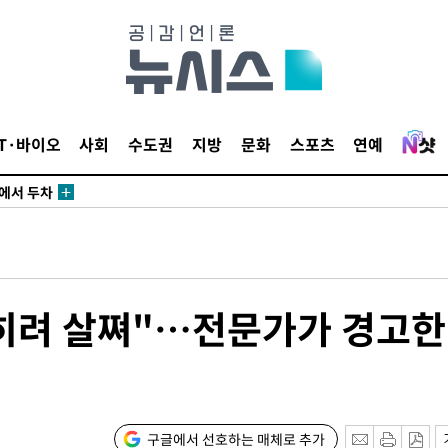
IT·바이오
사회
수도권
지방
문화
스포츠
연예
에서 두차
20일 후
에서 두차
20일 후
히려 살쪄"…전문가가 경고한
구글에서 선호하는 매체로 추가