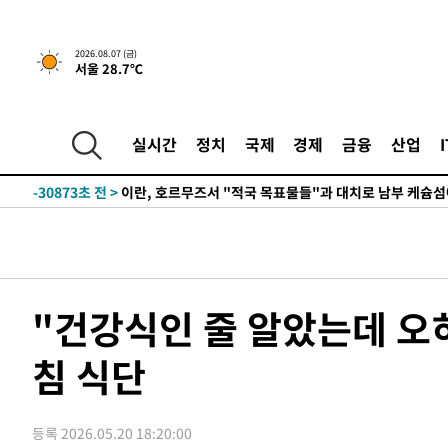
2026.08.07 (금)
서울 28.7℃
-25439초 전 >
[속보] 뉴욕증시, 일제 하락 마감…나스닥 0.06%↓
실시간
정치
국제
경제
금융
산업
-30873초 전 >
이란, 호르무즈서 "적국 목표물들"과 대치로 남부 케슘섬
례 큰 폭발음
-29588초 전 >
[속보]美, 폴리실리콘 수입 규제…파생제품 15% 관세, 1
발효
-27739초 전 >
[속보]트럼프, 美 원정출산 금지 행정명령 서명
-25439초 전 >
[속보] 뉴욕증시, 일제 하락 마감…나스닥 0.06%↓
-30873초 전 >
이란, 호르무즈서 "적국 목표물들"과 대치로 남부 케슘섬
례 큰 폭발음
-29588초 전 >
[속보]美, 폴리실리콘 수입 규제…파생제품 15% 관세, 1
"건강식인 줄 알았는데 오
발효
-27739초 전 >
[속보]트럼프, 美 원정출산 금지 행정명령 서명
침 식단
-25439초 전 >
[속보] 뉴욕증시, 일제 하락 마감…나스닥 0.06%↓
등록 2026.05.20 18:20:00