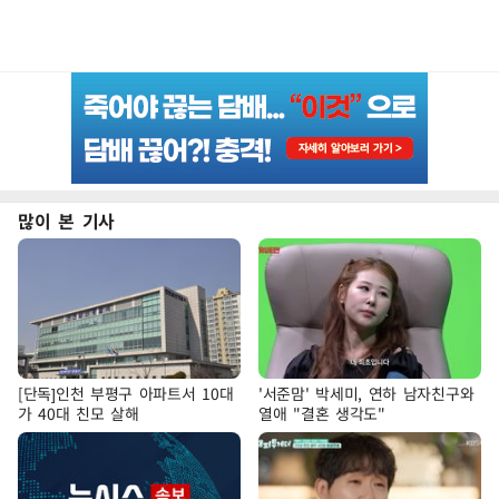
많이 본 기사
[단독]인천 부평구 아파트서 10대
'서준맘' 박세미, 연하 남자친구와
가 40대 친모 살해
열애 "결혼 생각도"