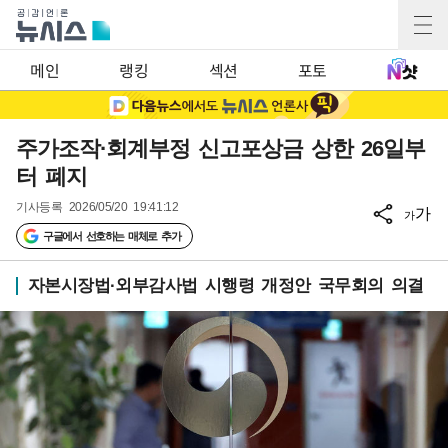
메인
랭킹
섹션
포토
주가조작·회계부정 신고포상금 상한 26일부
터 폐지
기사등록
2026/05/20 19:41:12
가
가
구글에서 선호하는 매체로 추가
자본시장법·외부감사법 시행령 개정안 국무회의 의결