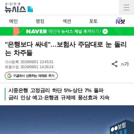
메인
랭킹
섹션
포토
"은행보다 싸네"…보험사 주담대로 눈 돌리
는 차주들
기사등록
2026/06/01 13:45:31
가
가
최종수정
2026/06/01 14:36:24
구글에서 선호하는 매체로 추가
시중은행 고정금리 하단 5%·상단 7% 돌파
금리 인상 예고·은행권 규제에 풍선효과 지속