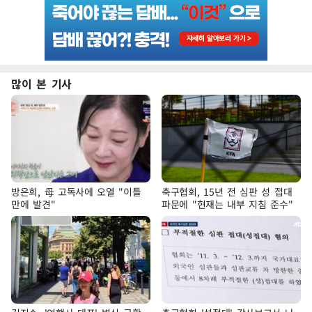
많이 본 기사
방은희, 母 고독사에 오열 "이틀
축구협회, 15년 전 심판 성 접대
만에 발견"
파문에 "현재는 내부 지침 준수"